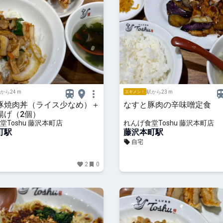
から24 m
駅から23 m
エキメシ！
豚焼肉丼（ライス少なめ）＋
なすと豚肉の辛味噌定食
揚げ（2個）
堂Toshu 藤沢本町店
れんげ食堂Toshu 藤沢本町店
町駅
藤沢本町駅
自宅
2
0