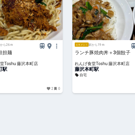
から26 m
駅から19 m
エキメシ！
担担麺
ランチ豚焼肉丼＋3個餃子
堂Toshu 藤沢本町店
れんげ食堂Toshu 藤沢本町店
町駅
藤沢本町駅
自宅
2
0