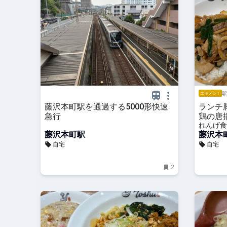
駅
エキメシ！
藤沢本町駅を通過する5000形快速
ランチ
急行
鶏の唐
れんげ食
藤沢本町駅
藤沢本
自宅
自宅
2