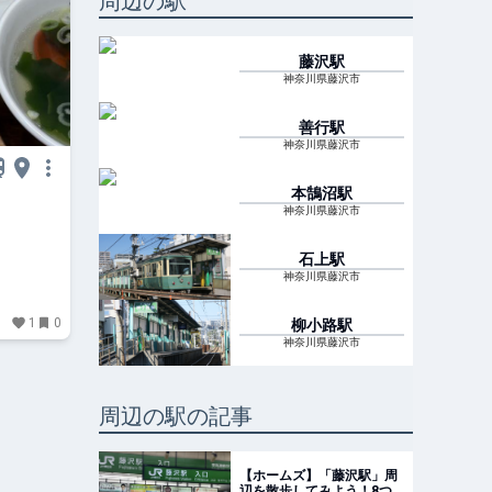
周辺の駅
藤沢
駅
神奈川県藤沢市
善行
駅
神奈川県藤沢市
本鵠沼
駅
神奈川県藤沢市
石上
駅
神奈川県藤沢市
1
0
柳小路
駅
神奈川県藤沢市
周辺の駅の記事
【ホームズ】「藤沢駅」周
辺を散歩してみよう！8つ