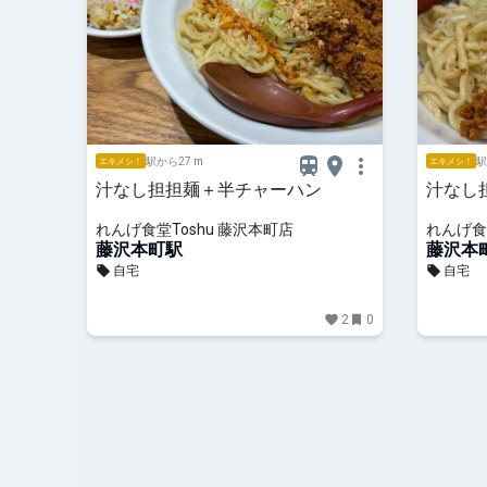
駅から27 m
駅
エキメシ！
エキメシ！
汁なし担担麺＋半チャーハン
汁なし
れんげ食堂Toshu 藤沢本町店
れんげ食
藤沢本町駅
藤沢本
自宅
自宅
2
0