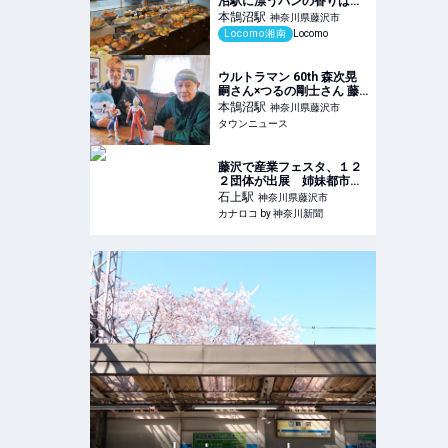
沼駅に漂うパンの香りは天
然酵母パンから！人気パン
本鵠沼
駅
神奈川県藤沢市
や予約方法もご紹介 | 湘南
Locomo湘南
Locomo
の地域メディア Locomo
ウルトラマン 60th 森次晃
嗣さん×つるの剛士さん 藤
沢を愛する２人の英雄 世代
本鵠沼
駅
神奈川県藤沢市
を超えて語る想い | 藤沢 | タ
タウンニュース
ウンニュース
藤沢で産業フェスタ、１２
２団体が出展 姉妹都市・
長野県松本市の名産品も |
石上
駅
神奈川県藤沢市
カナロコ by 神奈川新聞
カナロコ by 神奈川新聞