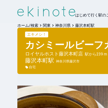
はじめて行く駅の
ホーム/検索
関東
神奈川県
藤沢本町駅
エキメシ！
カシミールビーフ
ロイヤルホスト藤沢本町店
駅から
239 m
藤沢本町
駅
神奈川県藤沢市
自宅