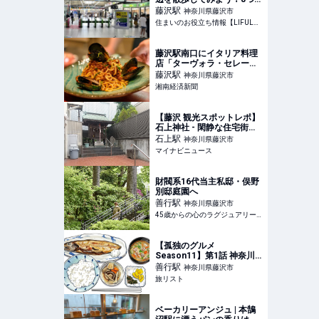
のおすすめ散歩・ウォーキ
藤沢
駅
神奈川県藤沢市
ングスポットを紹介 | 住ま
住まいのお役立ち情報【LIFULL HOME'S】
いのお役立ち情報
藤沢駅南口にイタリア料理
店「ターヴォラ・セレー
ノ」 地産地消をテーマに
藤沢
駅
神奈川県藤沢市
湘南経済新聞
【藤沢 観光スポットレポ】
石上神社 - 閑静な住宅街に
地元ゆかりの鎌…
石上
駅
神奈川県藤沢市
マイナビニュース
財閥系16代当主私邸・俣野
別邸庭園へ
善行
駅
神奈川県藤沢市
45歳からの心のラグジュアリーメディア
【孤独のグルメ
Season11】第1話 神奈川
県藤沢市善行のさばみりん
善行
駅
神奈川県藤沢市
と豚汁『おうちごはん はる
旅リスト
ね』 2026/4/3放送|旅リス
ト
ベーカリーアンジュ | 本鵠