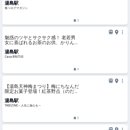
湯島駅
湯島） | 食べログマガジン
食べログマガジン
3
魅惑のツヤとサクサク感！ 老若男
女に喜ばれるお茶のお供、かりんと
う。
湯島駅
Casa BRUTUS
4
【湯島天神梅まつり】梅にちなんだ
限定お菓子登場！紅茶野点（のだ
て）も開催｜かりんとう ゆしま花
湯島駅
月 | TABIZINE～人生に旅心を～
TABIZINE～人生に旅心を～
5