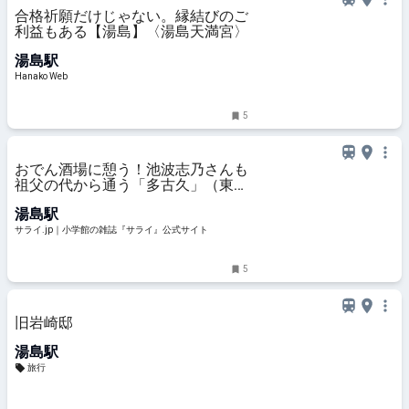
合格祈願だけじゃない。縁結びのご
利益もある【湯島】〈湯島天満宮〉
湯島駅
Hanako Web
5
おでん酒場に憩う！池波志乃さんも
祖父の代から通う「多古久」（東京
湯島） | サライ.jp｜小学館の雑誌
湯島駅
『サライ』公式サイト
サライ.jp｜小学館の雑誌『サライ』公式サイト
5
旧岩崎邸
湯島駅
旅行