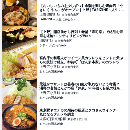
【おいしいものを少しずつ】余韻を楽しむ焼肉店「や
きにく やん」がオープン｜上野 | TABIZINE～人生に旅
心を～
上野御徒町
駅
東京都台東区
TABIZINE～人生に旅心を～
【上野】開店前から行列！老舗「寿司幸」で絶品お寿
司を堪能♪｜シティリビングWeb
御徒町
駅
東京都台東区
シティリビングWeb
宮内庁の料理人がウイーン風カツレツをヒントに天ぷ
らの技法で確立。御徒町『ぽん多本家』のカツレツを
実食
上野広小路
駅
東京都台東区
おとなの週末Web
元祖かつサンドは芸者の口紅が取れないよう考案？
湯島の老舗とんかつ店『井泉』96年続く伝統の味を体
験
上野広小路
駅
東京都台東区
おとなの週末Web
東京駅ヤエチカの期待の新店とタコさんウインナー
気になるグルメを調査
末広町(東京都)
駅
東京都千代田区
おとなの週末Web