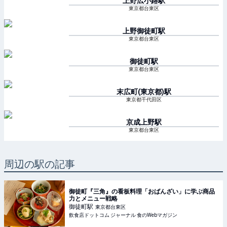
上野広小路
駅
東京都台東区
上野御徒町
駅
東京都台東区
御徒町
駅
東京都台東区
末広町(東京都)
駅
東京都千代田区
京成上野
駅
東京都台東区
周辺の駅の記事
御徒町『三角』の看板料理「おばんざい」に学ぶ商品
力とメニュー戦略
御徒町
駅
東京都台東区
飲食店ドットコム ジャーナル 食のWebマガジン