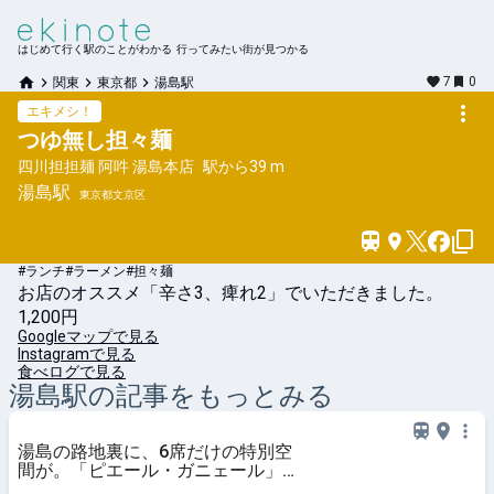
はじめて行く駅のことがわかる 行ってみたい街が見つかる
7
0
関東
東京都
湯島駅
エキメシ！
つゆ無し担々麺
四川担担麺 阿吽 湯島本店
駅から
39 m
湯島
駅
東京都文京区
#ランチ
#ラーメン
#担々麺
お店のオススメ「辛さ3、痺れ2」でいただきました。
1,200円
Googleマップで見る
Instagramで見る
食べログで見る
湯島
駅の記事をもっとみる
湯島の路地裏に、6席だけの特別空
間が。「ピエール・ガニェール」出
身シェフが供す“祝祭”の味（東京・