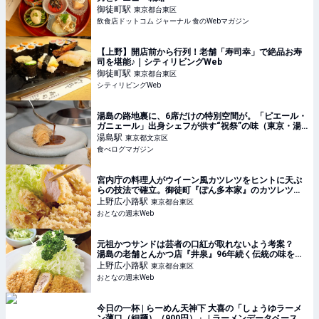
御徒町
駅
東京都台東区
飲食店ドットコム ジャーナル 食のWebマガジン
【上野】開店前から行列！老舗「寿司幸」で絶品お寿
司を堪能♪｜シティリビングWeb
御徒町
駅
東京都台東区
シティリビングWeb
湯島の路地裏に、6席だけの特別空間が。「ピエール・
ガニェール」出身シェフが供す“祝祭”の味（東京・湯
島） | 食べログマガジン
湯島
駅
東京都文京区
食べログマガジン
宮内庁の料理人がウイーン風カツレツをヒントに天ぷ
らの技法で確立。御徒町『ぽん多本家』のカツレツを
実食
上野広小路
駅
東京都台東区
おとなの週末Web
元祖かつサンドは芸者の口紅が取れないよう考案？
湯島の老舗とんかつ店『井泉』96年続く伝統の味を体
験
上野広小路
駅
東京都台東区
おとなの週末Web
今日の一杯 | らーめん天神下 大喜の「しょうゆラーメ
ン薄口（細麺）（900円）」 | ラーメンデータベース