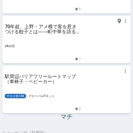
5
70年超、上野・アメ横で客を惹き
つける餃子とは――町中華を語る上
で知っておきたい「昇龍」（御徒
町） | VAGUE(ヴァーグ)
VAGUE
1
駅周辺バリアフリールートマップ
（車椅子・ベビーカー）
学生企業CSK
グローバルITネット
2
マチ
ショッピング（日用品）