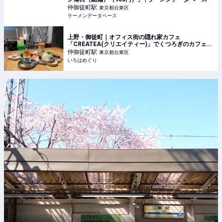
仲御徒町
駅
東京都台東区
ラーメンデータベース
上野・御徒町｜オフィス街の隠れ家カフェ
「CREATEA(クリエイティー)」でくつろぎのカフェタ
イム♪ - いろはめぐり
仲御徒町
駅
東京都台東区
いろはめぐり