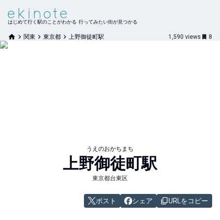
はじめて行く駅のことがわかる 行ってみたい街が見つかる
関東
東京都
上野御徒町駅
1,590
views
8
うえのおかちまち
上野御徒町
駅
東京都台東区
ポスト
シェア
URLをコピー