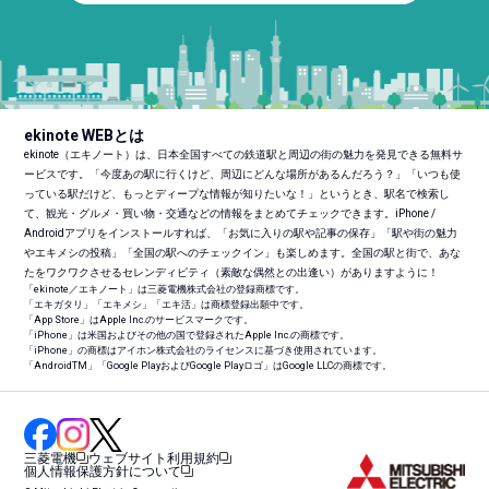
ekinote WEBとは
ekinote（エキノート）は、日本全国すべての鉄道駅と周辺の街の魅力を発見できる無料サ
ービスです。「今度あの駅に行くけど、周辺にどんな場所があるんだろう？」「いつも使
っている駅だけど、もっとディープな情報が知りたいな！」というとき、駅名で検索し
て、観光・グルメ・買い物・交通などの情報をまとめてチェックできます。iPhone /
Androidアプリをインストールすれば、「お気に入りの駅や記事の保存」「駅や街の魅力
やエキメシの投稿」「全国の駅へのチェックイン」も楽しめます。全国の駅と街で、あな
たをワクワクさせるセレンディピティ（素敵な偶然との出逢い）がありますように！
「ekinote／エキノート」は三菱電機株式会社の登録商標です。
「エキガタリ」「エキメシ」「エキ活」は商標登録出願中です。
「App Store」はApple Inc.のサービスマークです。
「iPhone」は米国およびその他の国で登録されたApple Inc.の商標です。
「iPhone」の商標はアイホン株式会社のライセンスに基づき使用されています。
「Android
TM
」「Google PlayおよびGoogle Playロゴ」はGoogle LLCの商標です。
三菱電機
ウェブサイト利用規約
個人情報保護方針について