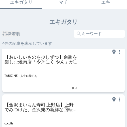
エキガタリ
マチ
エキ
エキガタリ
新着順
4
件の記事を表示しています
【おいしいものを少しずつ】余韻を
楽しむ焼肉店「やきにく やん」が
オープン｜上野 | TABIZINE～人生に
旅心を～
TABIZINE～人生に旅心を～
3
【金沢まいもん寿司 上野店】上野
でみつけた、金沢発の新鮮な回転寿
司が楽しめる人気店：cocotte
cocotte