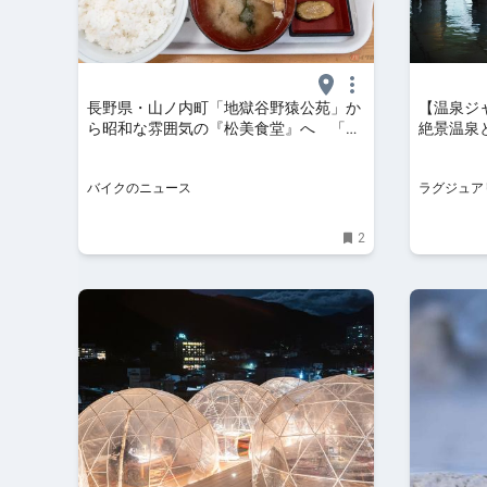
長野県・山ノ内町「地獄谷野猿公苑」か
【温泉ジャ
ら昭和な雰囲気の『松美食堂』へ 「か
絶景温泉
つカレー（大盛）」ご飯4合!? 「海無
れをリフ
し県」で嬉しい誤算!! 美味しいアジフ
バイクのニュース
ラグジュア
ライを求めて走る旅
2