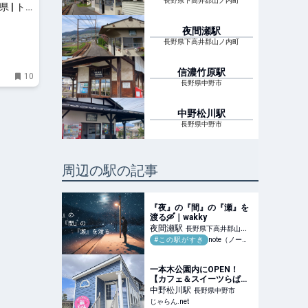
長野県下高井郡山ノ内町
 | ト
夜間瀬
駅
長野県下高井郡山ノ内町
信濃竹原
駅
10
長野県中野市
中野松川
駅
長野県中野市
周辺の駅の記事
『夜』の『間』の『瀬』を
渡る🛶｜wakky
夜間瀬
駅
長野県下高井郡山ノ
#この駅がすき
note（ノート）
内町
一本木公園内にOPEN！
【カフェ＆スイーツらぱ
ん】/ルートインＧｒａｎｄ
中野松川
駅
長野県中野市
中野小布施のブログ - 宿泊
じゃらん.net