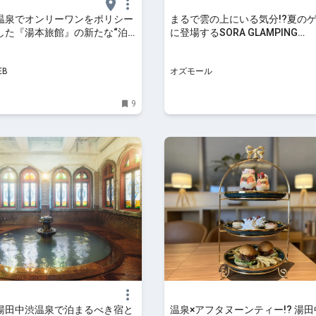
温泉でオンリーワンをポリシー
まるで雲の上にいる気分!?夏の
した『湯本旅館』の新たな“泊
に登場するSORA GLAMPING
ル｜旅の手帖WEB
RESORT【長野県・下高井郡】 - O
EB
オズモール
9
湯田中渋温泉で泊まるべき宿と
温泉×アフタヌーンティー!? 湯