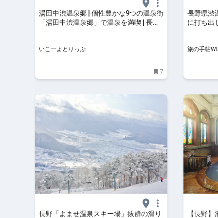
湯田中渋温泉郷 | 個性豊かな9つの温泉街
長野県渋
「湯田中渋温泉郷」で温泉を満喫 | 長野
に打ち出
県下高井郡山ノ内町 | いこーよとりっぷ
食”スタイ
いこーよとりっぷ
旅の手帖W
7
長野「よませ温泉スキー場」抜群の滑り
【長野】