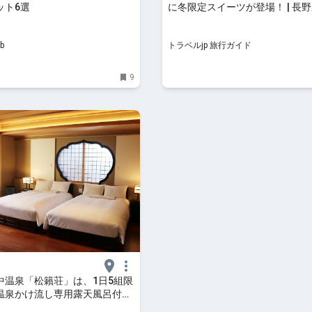
ット6選
に冬限定スイーツが登場！ | 長野県
ラベルjp 旅行ガイド
b
トラベルjp 旅行ガイド
9
中温泉「松籟荘」は、1日5組限
温泉かけ流し専用露天風呂付き
RIP!