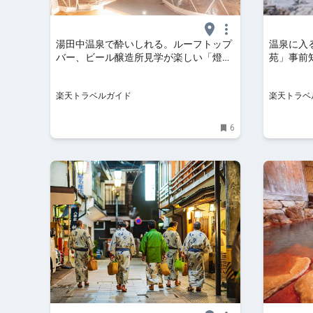
湯田中温泉で酔いしれる。ルーフトップ
温泉に入
バー、ビール醸造所見学が楽しい「燈
苑」事前
火、旬遊の宿 あぶらや燈千」 【楽天ト
トラベル
ラベル】
楽天トラベルガイド
楽天トラベ
6