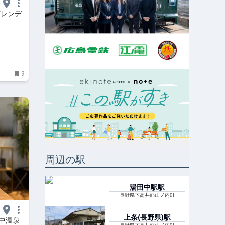
ゲレンデ
Zmall
9
周辺の駅
湯田中駅
駅
長野県下高井郡山ノ内町
上条(長野県)
駅
田中温泉