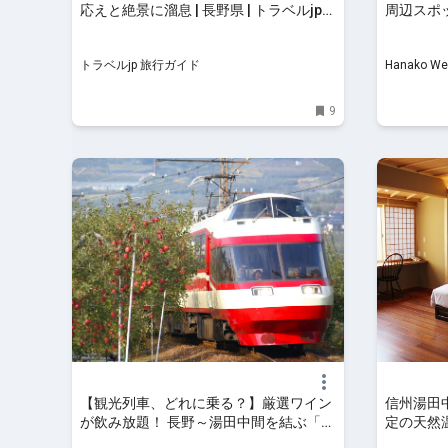
応えと絶景に溜息 | 長野県 | トラベルjp
周辺スポ
旅行ガイド
トラベルjp 旅行ガイド
Hanako We
9
【観光列車、どれに乗る？】厳選ワイン
信州湯田
が飲み放題！ 長野～湯田中間を結ぶ「北
定の天然
信濃ワインバレー列車」｜旅の手帖WEB
旅館 - GOT