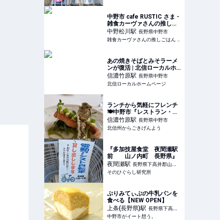
予約は＜じゃらんnet＞
中野市 cafe RUSTIC さま -
雑食カーヴァさんの推しご
はん
中野松川
駅
長野県中野市
雑食カーヴァさんの推しごはん - 信州長野食べ歩きブログ
あの焼きそばとみそラーメ
ンが復活 | 北信ローカルホ
ームページ
信濃竹原
駅
長野県中野市
北信ローカルホームページ
ランチから気軽にフレンチ
🍽️中野市『レストラン・ミ
ューズ・シェシゲ』（北信
信濃竹原
駅
長野県中野市
州おいしい食材フェア
北信州からごきげんよう
2025）
『多加技屋食堂 夜間瀬駅
前 山ノ内町 長野県』
夜間瀬
駅
長野県下高井郡山ノ
そのひぐらし研究所
内町
ぷりみてぃぶの牛乳パンを
食べる【NEW OPEN】
上条(長野県)
駅
長野県下高井
中野市がイート想う。
郡山ノ内町