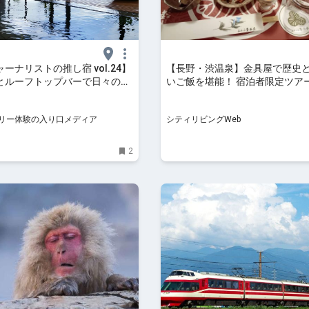
ーナリストの推し宿 vol.24】
【長野・渋温泉】金具屋で歴史
とルーフトップバーで日々の疲
いご飯を堪能！ 宿泊者限定ツア
レッシュする「あぶらや燈千」
ティリビングWeb
リー体験の入り口メディア
シティリビングWeb
2