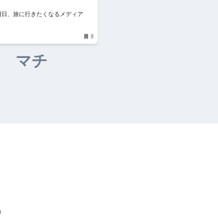
! - 明日、旅に行きたくなるメディア
8
マチ
）