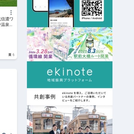
北信濃ワ
中温泉）
e.
6