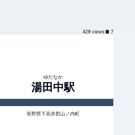
428
views
7
ゆだなか
湯田中
駅
長野県下高井郡山ノ内町