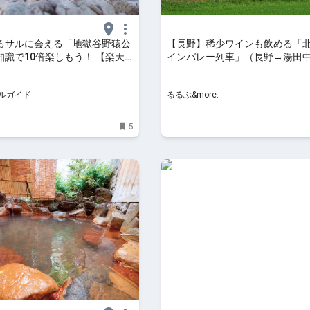
るサルに会える「地獄谷野猿公
【長野】稀少ワインも飲める「
知識で10倍楽しもう！ 【楽天
インバレー列車」（長野→湯田
】
で美酒を楽しもう！｜るるぶ&mor
ルガイド
るるぶ&more.
5