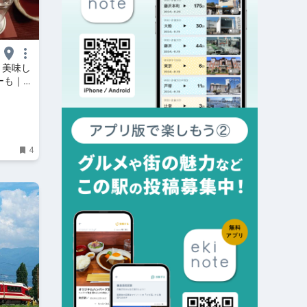
と美味し
ーも｜シ
4