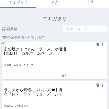
エキガタリ
マチ
エキ
エキガタリ
新着順
2
件の記事を表示しています
あの焼きそばとみそラーメンが復活
| 北信ローカルホームページ
北信ローカルホームページ
4
ランチから気軽にフレンチ🍽️中野
市『レストラン・ミューズ・シェシ
ゲ』（北信州おいしい食材フェア
2025）
北信州からごきげんよう