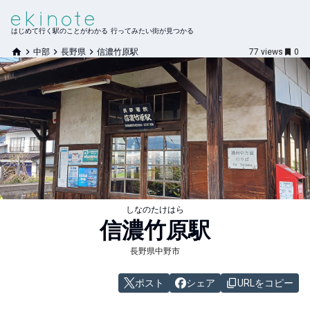
はじめて行く駅のことがわかる 行ってみたい街が見つかる
中部
長野県
信濃竹原駅
77
views
0
しなのたけはら
信濃竹原
駅
長野県中野市
ポスト
シェア
URLをコピー