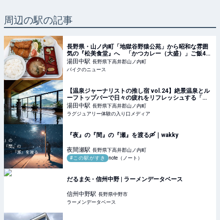
周辺の駅の記事
長野県・山ノ内町「地獄谷野猿公苑」から昭和な雰囲
気の『松美食堂』へ 「かつカレー（大盛）」ご飯4
合!? 「海無し県」で嬉しい誤算!! 美味しいアジフラ
湯田中
駅
長野県下高井郡山ノ内町
イを求めて走る旅
バイクのニュース
【温泉ジャーナリストの推し宿 vol.24】絶景温泉とル
ーフトップバーで日々の疲れをリフレッシュする「あ
ぶらや燈千」
湯田中
駅
長野県下高井郡山ノ内町
ラグジュアリー体験の入り口メディア
『夜』の『間』の『瀬』を渡る🛶｜wakky
夜間瀬
駅
長野県下高井郡山ノ内町
#この駅がすき
note（ノート）
だるま矢 - 信州中野 | ラーメンデータベース
信州中野
駅
長野県中野市
ラーメンデータベース