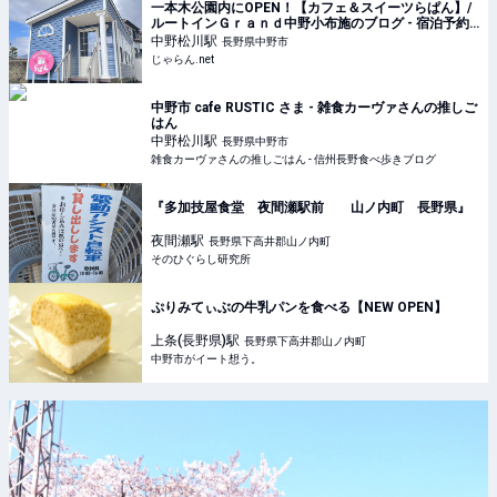
一本木公園内にOPEN！【カフェ＆スイーツらぱん】/
ルートインＧｒａｎｄ中野小布施のブログ - 宿泊予約
は＜じゃらんnet＞
中野松川
駅
長野県中野市
じゃらん.net
中野市 cafe RUSTIC さま - 雑食カーヴァさんの推しご
はん
中野松川
駅
長野県中野市
雑食カーヴァさんの推しごはん - 信州長野食べ歩きブログ
『多加技屋食堂 夜間瀬駅前 山ノ内町 長野県』
夜間瀬
駅
長野県下高井郡山ノ内町
そのひぐらし研究所
ぷりみてぃぶの牛乳パンを食べる【NEW OPEN】
上条(長野県)
駅
長野県下高井郡山ノ内町
中野市がイート想う。