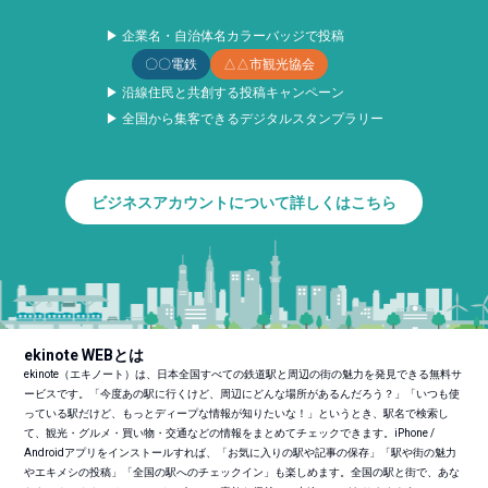
▶ 企業名・自治体名カラーバッジで投稿
〇〇電鉄
△△市観光協会
▶ 沿線住民と共創する投稿キャンペーン
▶ 全国から集客できるデジタルスタンプラリー
ビジネスアカウントについて詳しくはこちら
ekinote WEBとは
ekinote（エキノート）は、日本全国すべての鉄道駅と周辺の街の魅力を発見できる無料サ
ービスです。「今度あの駅に行くけど、周辺にどんな場所があるんだろう？」「いつも使
っている駅だけど、もっとディープな情報が知りたいな！」というとき、駅名で検索し
て、観光・グルメ・買い物・交通などの情報をまとめてチェックできます。iPhone /
Androidアプリをインストールすれば、「お気に入りの駅や記事の保存」「駅や街の魅力
やエキメシの投稿」「全国の駅へのチェックイン」も楽しめます。全国の駅と街で、あな