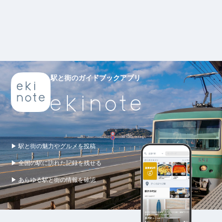
駅と街のガイドブックアプリ
▶ 駅と街の魅力やグルメを投稿
▶ 全国の駅に訪れた記録を残せる
▶ あらゆる駅と街の情報を確認