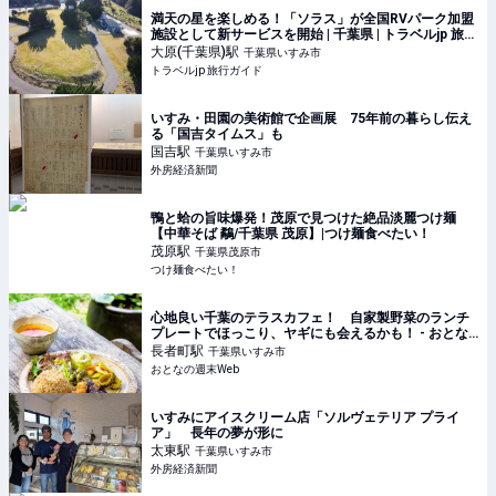
満天の星を楽しめる！「ソラス」が全国RVパーク加盟
施設として新サービスを開始 | 千葉県 | トラベルjp 旅行
ガイド
大原(千葉県)
駅
千葉県いすみ市
トラベルjp 旅行ガイド
いすみ・田園の美術館で企画展 75年前の暮らし伝え
る「国吉タイムス」も
国吉
駅
千葉県いすみ市
外房経済新聞
鴨と蛤の旨味爆発！茂原で見つけた絶品淡麗つけ麺
【中華そば 鷸/千葉県 茂原】|つけ麺食べたい！
茂原
駅
千葉県茂原市
つけ麺食べたい！
心地良い千葉のテラスカフェ！ 自家製野菜のランチ
プレートでほっこり、ヤギにも会えるかも！ - おとな
の週末Web
長者町
駅
千葉県いすみ市
おとなの週末Web
いすみにアイスクリーム店「ソルヴェテリア プライ
ア」 長年の夢が形に
太東
駅
千葉県いすみ市
外房経済新聞