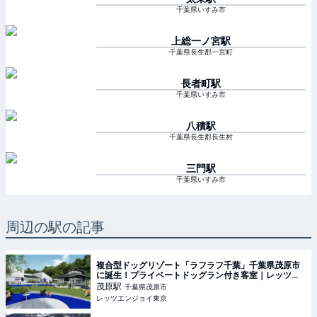
千葉県いすみ市
上総一ノ宮
駅
千葉県長生郡一宮町
長者町
駅
千葉県いすみ市
八積
駅
千葉県長生郡長生村
三門
駅
千葉県いすみ市
周辺の駅の記事
複合型ドッグリゾート「ラフラフ千葉」千葉県茂原市
に誕生！プライベートドッグラン付き客室｜レッツエ
ンジョイ東京
茂原
駅
千葉県茂原市
レッツエンジョイ東京