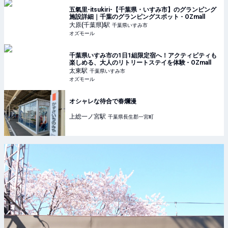
五氣里-itsukiri-【千葉県・いすみ市】のグランピング
施設詳細｜千葉のグランピングスポット - OZmall
大原(千葉県)
駅
千葉県いすみ市
オズモール
千葉県いすみ市の1日1組限定宿へ！アクティビティも
楽しめる、大人のリトリートステイを体験 - OZmall
太東
駅
千葉県いすみ市
オズモール
オシャレな待合で春爛漫
上総一ノ宮
駅
千葉県長生郡一宮町