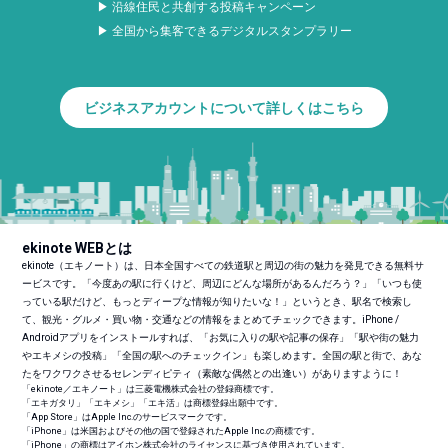
▶ 沿線住民と共創する投稿キャンペーン
▶ 全国から集客できるデジタルスタンプラリー
ビジネスアカウントについて詳しくはこちら
ekinote WEBとは
ekinote（エキノート）は、日本全国すべての鉄道駅と周辺の街の魅力を発見できる無料サ
ービスです。「今度あの駅に行くけど、周辺にどんな場所があるんだろう？」「いつも使
っている駅だけど、もっとディープな情報が知りたいな！」というとき、駅名で検索し
て、観光・グルメ・買い物・交通などの情報をまとめてチェックできます。iPhone /
Androidアプリをインストールすれば、「お気に入りの駅や記事の保存」「駅や街の魅力
やエキメシの投稿」「全国の駅へのチェックイン」も楽しめます。全国の駅と街で、あな
たをワクワクさせるセレンディピティ（素敵な偶然との出逢い）がありますように！
「ekinote／エキノート」は三菱電機株式会社の登録商標です。
「エキガタリ」「エキメシ」「エキ活」は商標登録出願中です。
「App Store」はApple Inc.のサービスマークです。
「iPhone」は米国およびその他の国で登録されたApple Inc.の商標です。
「iPhone」の商標はアイホン株式会社のライセンスに基づき使用されています。