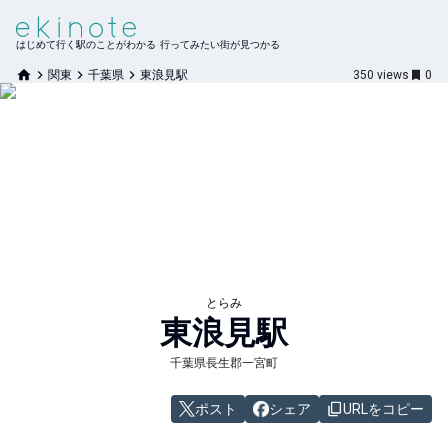
はじめて行く駅のことがわかる 行ってみたい街が見つかる
関東
千葉県
東浪見駅
350
views
0
とらみ
東浪見
駅
千葉県長生郡一宮町
ポスト
シェア
URLをコピー