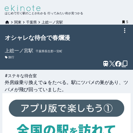
はじめて行く駅のことがわかる 行ってみたい街が見つかる
5
関東
千葉県
上総一ノ宮駅
オシャレな待合で春爛漫
上総一ノ宮
駅
千葉県長生郡一宮町
旅行
#ステキな待合室
外房線乗り換えで🍙をたべる。駅にツバメの巣があり、ツ
バメが飛び回っていました。