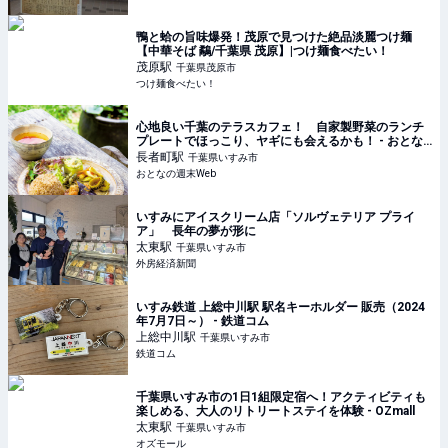
鴨と蛤の旨味爆発！茂原で見つけた絶品淡麗つけ麺
【中華そば 鷸/千葉県 茂原】|つけ麺食べたい！
茂原
駅
千葉県茂原市
つけ麺食べたい！
心地良い千葉のテラスカフェ！ 自家製野菜のランチ
プレートでほっこり、ヤギにも会えるかも！ - おとな
の週末Web
長者町
駅
千葉県いすみ市
おとなの週末Web
いすみにアイスクリーム店「ソルヴェテリア プライ
ア」 長年の夢が形に
太東
駅
千葉県いすみ市
外房経済新聞
いすみ鉄道 上総中川駅 駅名キーホルダー 販売（2024
年7月7日～） - 鉄道コム
上総中川
駅
千葉県いすみ市
鉄道コム
千葉県いすみ市の1日1組限定宿へ！アクティビティも
楽しめる、大人のリトリートステイを体験 - OZmall
太東
駅
千葉県いすみ市
オズモール