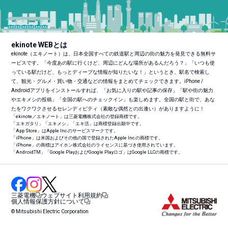
ekinote WEBとは
ekinote（エキノート）は、日本全国すべての鉄道駅と周辺の街の魅力を発見できる無料サ
ービスです。「今度あの駅に行くけど、周辺にどんな場所があるんだろう？」「いつも使
っている駅だけど、もっとディープな情報が知りたいな！」というとき、駅名で検索し
て、観光・グルメ・買い物・交通などの情報をまとめてチェックできます。iPhone /
Androidアプリをインストールすれば、「お気に入りの駅や記事の保存」「駅や街の魅力
やエキメシの投稿」「全国の駅へのチェックイン」も楽しめます。全国の駅と街で、あな
たをワクワクさせるセレンディピティ（素敵な偶然との出逢い）がありますように！
「ekinote／エキノート」は三菱電機株式会社の登録商標です。
「エキガタリ」「エキメシ」「エキ活」は商標登録出願中です。
「App Store」はApple Inc.のサービスマークです。
「iPhone」は米国およびその他の国で登録されたApple Inc.の商標です。
「iPhone」の商標はアイホン株式会社のライセンスに基づき使用されています。
「Android
TM
」「Google PlayおよびGoogle Playロゴ」はGoogle LLCの商標です。
三菱電機
ウェブサイト利用規約
個人情報保護方針について
© Mitsubishi Electric Corporation