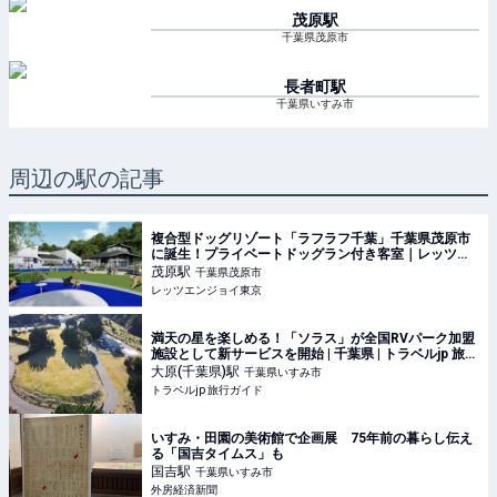
茂原
駅
千葉県茂原市
長者町
駅
千葉県いすみ市
周辺の駅の記事
複合型ドッグリゾート「ラフラフ千葉」千葉県茂原市
に誕生！プライベートドッグラン付き客室｜レッツエ
ンジョイ東京
茂原
駅
千葉県茂原市
レッツエンジョイ東京
満天の星を楽しめる！「ソラス」が全国RVパーク加盟
施設として新サービスを開始 | 千葉県 | トラベルjp 旅行
ガイド
大原(千葉県)
駅
千葉県いすみ市
トラベルjp 旅行ガイド
いすみ・田園の美術館で企画展 75年前の暮らし伝え
る「国吉タイムス」も
国吉
駅
千葉県いすみ市
外房経済新聞