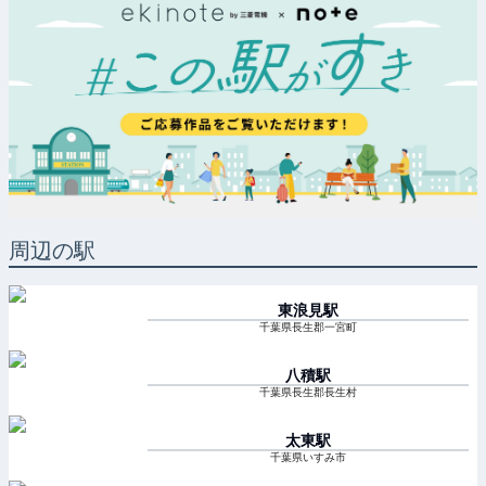
周辺の駅
東浪見
駅
千葉県長生郡一宮町
八積
駅
千葉県長生郡長生村
太東
駅
千葉県いすみ市