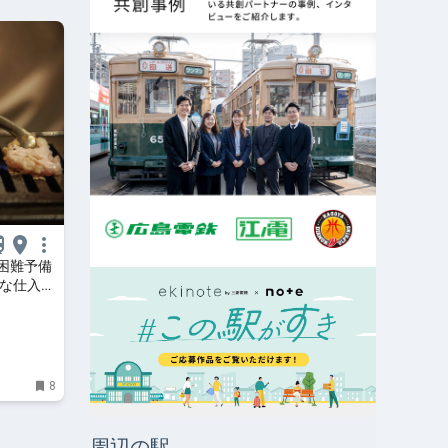
困難予備
チな仕入れ
 | 食
8
周辺の駅