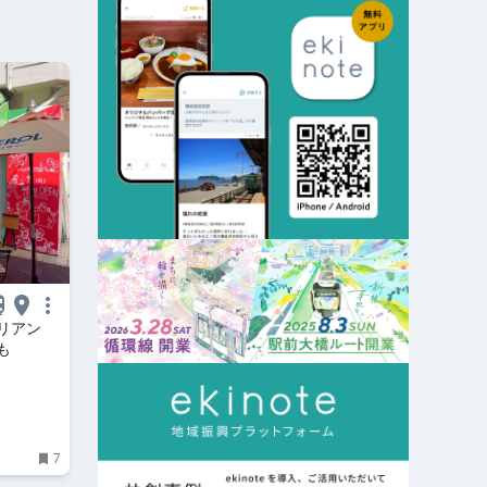
リアン
も
7