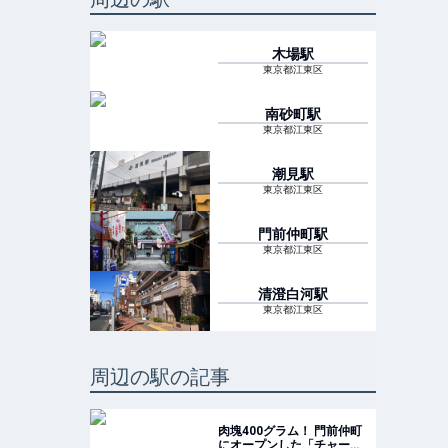
木場
駅
東京都江東区
南砂町
駅
東京都江東区
潮見
駅
東京都江東区
門前仲町
駅
東京都江東区
清澄白河
駅
東京都江東区
周辺の駅の記事
肉塊400グラム！ 門前仲町
にオープンした「チャーシ