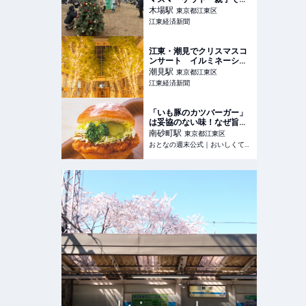
しめるワークショップも
木場
駅
東京都江東区
江東経済新聞
江東・潮見でクリスマスコ
ンサート イルミネーショ
ン点灯式も
潮見
駅
東京都江東区
江東経済新聞
「いも豚のカツバーガー」
は妥協のない味！なぜ旨い
のか？ 昭和8年創業、南
南砂町
駅
東京都江東区
砂町『ナカヤ』には 新旧
おとなの週末公式｜おいしくて、ためになる食のニュースサイト
の絶品パンが100種類以
上！ - おとなの週末公式｜
おいしくて、ためになる食
のニュースサイト