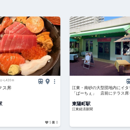
から420 m
クス丼
江東・南砂の大型団地内にイタ
「ぱーちぇ」 店前にテラス席
駅
東陽町駅
江東経済新聞
5
0