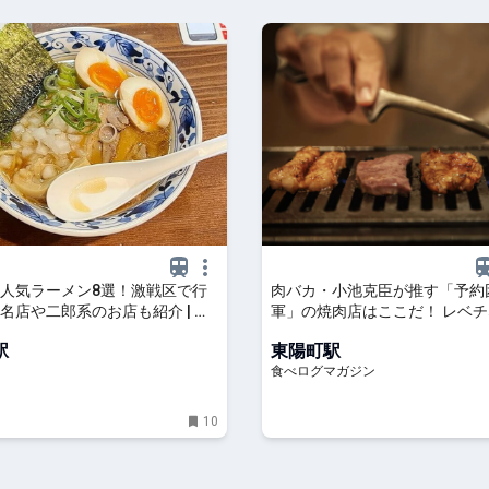
人気ラーメン8選！激戦区で行
肉バカ・小池克臣が推す「予約
名店や二郎系のお店も紹介 | は
軍」の焼肉店はここだ！ レベ
ルートを持つ、東陽町の焼肉聖地へ
駅
東陽町駅
べログマガジン
食べログマガジン
10