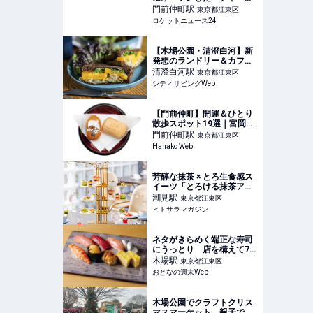
ューエッグ専門店」でキン
門前仲町
駅
東京都江東区
グサイズを喰らってきた
ロケットニュース24
【木場公園・清澄白河】新
発想のランドリー＆カフェ
と100年メーカーの靴下シ
清澄白河
駅
東京都江東区
ョップ｜シティリビング
シティリビングWeb
Web
【門前仲町】開運＆ひとり
散歩スポット19選｜富岡八
幡宮、絶品グルメ、老舗和
門前仲町
駅
東京都江東区
菓子、ほか
Hanako Web
芳醇な抹茶 × とろ生食感ス
イーツ「とろける抹茶アフ
タヌーンティー ～Velvet
潮見
駅
東京都江東区
Matcha Afternoon Tea
ヒトサラマガジン
～」開催｜東京ベイ潮見プ
リンスホテル │ ヒトサ
ラマガジン
ネタがきらめく端正な寿司
にうっとり 店を構えて74
年、下町ならではの親しみ
木場
駅
東京都江東区
やすさが魅力的だった
おとなの週末Web
木場公園でクラフトクリス
マスマーケット 親子で楽