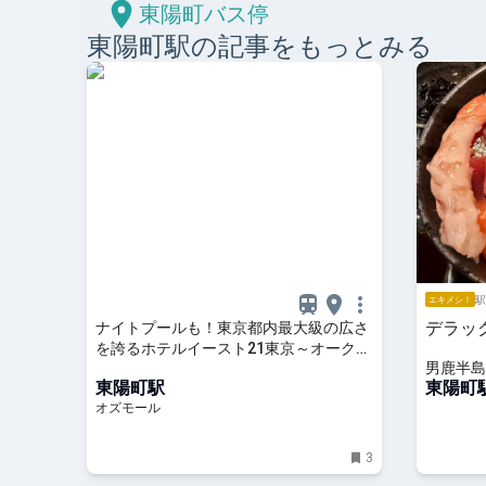
東陽町バス停
東陽町
駅の記事をもっとみる
駅
エキメシ！
デラッ
ナイトプールも！東京都内最大級の広さ
を誇るホテルイースト21東京～オークラ
男鹿半島
ホテルズ＆リゾーツ～のプール - OZmall
東陽町駅
東陽町
オズモール
3