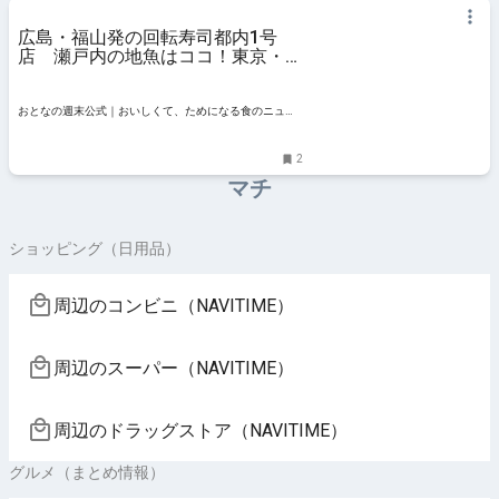
広島・福山発の回転寿司都内1号
店 瀬戸内の地魚はココ！東京・潮
見『回転寿司 すし丸 潮見店』 - お
となの週末公式｜おいしくて、ため
になる食のニュースサイト
おとなの週末公式｜おいしくて、ためになる食のニュー
スサイト
2
マチ
ショッピング（日用品）
周辺のコンビニ（NAVITIME）
周辺のスーパー（NAVITIME）
周辺のドラッグストア（NAVITIME）
グルメ（まとめ情報）