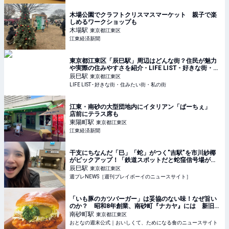
木場公園でクラフトクリスマスマーケット 親子で楽
しめるワークショップも
木場
駅
東京都江東区
江東経済新聞
東京都江東区「辰巳駅」周辺はどんな街？住民が魅力
や実際の住みやすさを紹介 - LIFE LIST - 好きな街・住
みたい街・私の街
辰巳
駅
東京都江東区
LIFE LIST - 好きな街・住みたい街・私の街
江東・南砂の大型団地内にイタリアン「ぱーちぇ」
店前にテラス席も
東陽町
駅
東京都江東区
江東経済新聞
干支にちなんだ「巳」「蛇」がつく"吉駅"を市川紗椰
がピックアップ！「鉄道スポットだと蛇窪信号場が個
人的に一番」 - ライフ・文化 - ニュース
辰巳
駅
東京都江東区
週プレNEWS［週刊プレイボーイのニュースサイト］
「いも豚のカツバーガー」は妥協のない味！なぜ旨い
のか？ 昭和8年創業、南砂町『ナカヤ』には 新旧の
絶品パンが100種類以上！ - おとなの週末公式｜おいし
南砂町
駅
東京都江東区
くて、ためになる食のニュースサイト
おとなの週末公式｜おいしくて、ためになる食のニュースサイト