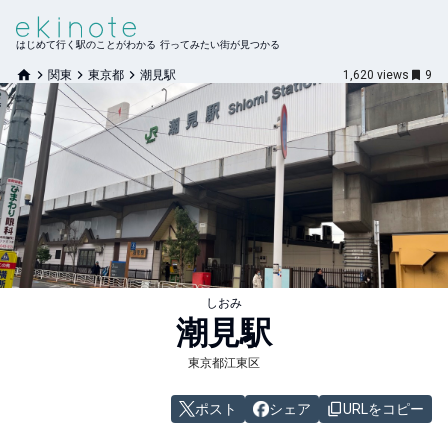
はじめて行く駅のことがわかる 行ってみたい街が見つかる
関東
東京都
潮見駅
1,620
views
9
しおみ
潮見
駅
東京都江東区
ポスト
シェア
URLをコピー