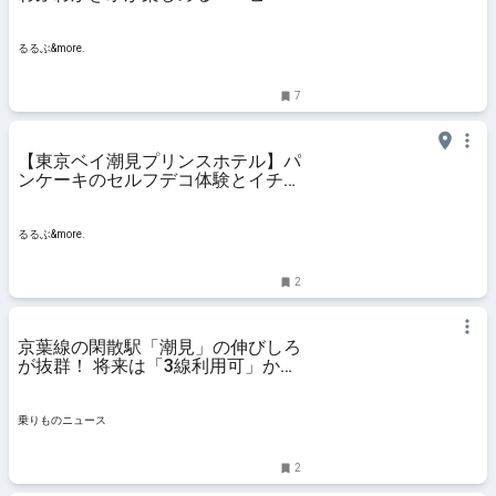
アフタヌーンティー」が2024年8月
1日より開催｜るるぶ&more.
るるぶ&more.
7
【東京ベイ潮見プリンスホテル】パ
ンケーキのセルフデコ体験とイチゴ
スイーツを満喫！「ストロベリーア
フタヌーンティー ～Pancake
Decoration～」｜るるぶ&more.
るるぶ&more.
2
京葉線の閑散駅「潮見」の伸びしろ
が抜群！ 将来は「3線利用可」かも
しれない都内の“島” | 乗りものニュ
ース
乗りものニュース
2