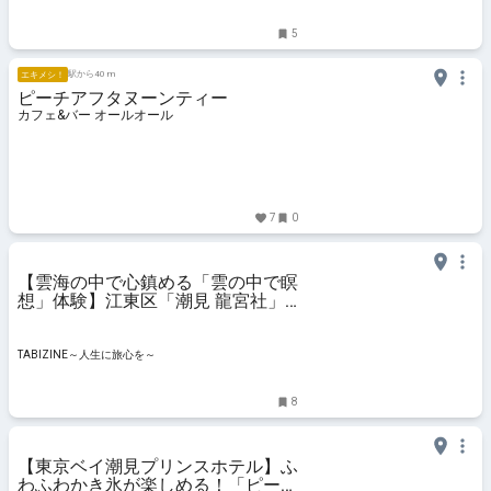
5
駅から40 m
エキメシ！
ピーチアフタヌーンティー
カフェ&バー オールオール
7
0
【雲海の中で心鎮める「雲の中で瞑
想」体験】江東区「潮見 龍宮社」
にて毎週
TABIZINE～人生に旅心を～
8
【東京ベイ潮見プリンスホテル】ふ
わふわかき氷が楽しめる！「ピーチ