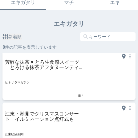
エキガタリ
マチ
エキ
エキガタリ
新着順
8
件の記事を表示しています
芳醇な抹茶 × とろ生食感スイーツ
「とろける抹茶アフタヌーンティー
～Velvet Matcha Afternoon Tea
～」開催｜東京ベイ潮見プリンスホ
テル │ ヒトサラマガジン
ヒトサラマガジン
4
江東・潮見でクリスマスコンサー
ト イルミネーション点灯式も
江東経済新聞