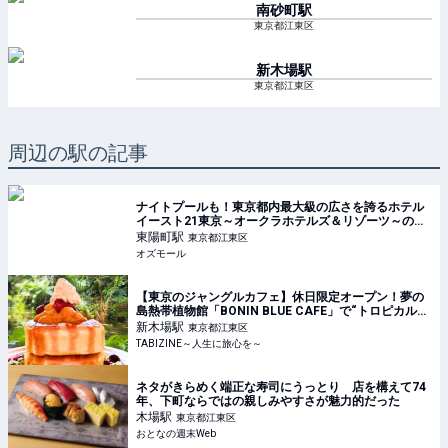
南砂町
駅
東京都江東区
新木場
駅
東京都江東区
周辺の駅の記事
ナイトプールも！東京都内最大級の広さを誇るホテル
イースト21東京～オークラホテルズ＆リゾーツ～のプ
ール - OZmall
東陽町
駅
東京都江東区
オズモール
【東京のジャングルカフェ】休日限定オープン！夢の
島熱帯植物館「BONIN BLUE CAFE」で“トロピカル空
間”を体験
新木場
駅
東京都江東区
TABIZINE～人生に旅心を～
ネタがきらめく端正な寿司にうっとり 店を構えて74
年、下町ならではの親しみやすさが魅力的だった
木場
駅
東京都江東区
おとなの週末Web