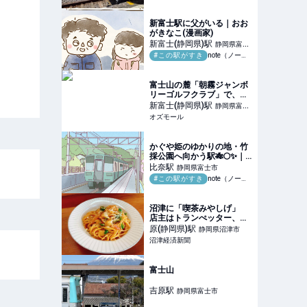
新富士駅に父がいる｜おお
がきなこ(漫画家)
新富士(静岡県)
駅
静岡県富士
#この駅がすき
note（ノート）
市
富士山の麓「朝霧ジャンボ
リーゴルフクラブ」で、春
めくお花見ゴルフ旅を！桜
新富士(静岡県)
駅
静岡県富士
シーズン限定サービスも -
オズモール
市
OZmall
かぐや姫のゆかりの地・竹
採公園へ向かう駅🎋🌕✨｜
光の種 〜Seeds of Light〜
比奈
駅
静岡県富士市
#この駅がすき
note（ノート）
沼津に「喫茶みやしげ」
店主はトランぺッター、ラ
イブも月イチ開催
原(静岡県)
駅
静岡県沼津市
沼津経済新聞
富士山
吉原
駅
静岡県富士市