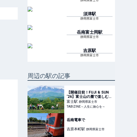
静岡県富士市
須津
駅
静岡県富士市
岳南富士岡
駅
静岡県富士市
吉原
駅
静岡県富士市
周辺の駅の記事
【開催目前！FUJI & SUN
’26】富士山の麓で楽しむ野
外フェス！2日通し券限定
富士
駅
静岡県富士市
「After Hours」にも注目
TABIZINE～人生に旅心を～
岳南電車で
吉原本町
駅
静岡県富士市