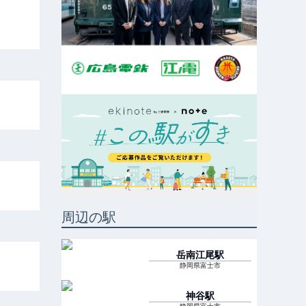
周辺の駅
岳南江尾
駅
静岡県富士市
神谷
駅