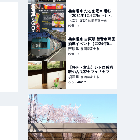
岳南電車 だるま電車 運転
（2024年12月27日～） -
鉄道コム
岳南江尾
駅
静岡県富士市
鉄道コム
岳南電車 吉原駅 留置車両居
酒屋イベント（2024年5月3
日） - 鉄道コム
吉原
駅
静岡県富士市
鉄道コム
【静岡・富士】レトロ感満
載の古民家カフェ「カフェ
1518」で、ローカル線を眺
須津
駅
静岡県富士市
めながらくつろぎタイム｜
るるぶ&more.
るるぶ&more.