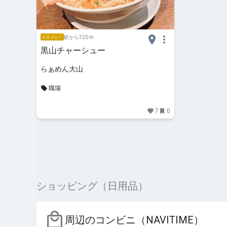
駅から720 m
エキメシ！
黒山チャーシュー
らぁめん大山
職場
7
0
ショッピング（日用品）
周辺のコンビニ（NAVITIME）