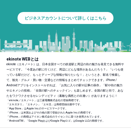
ビジネスアカウントについて詳しくはこちら
ekinote WEBとは
ekinote（エキノート）は、日本全国すべての鉄道駅と周辺の街の魅力を発見できる無料サ
ービスです。「今度あの駅に行くけど、周辺にどんな場所があるんだろう？」「いつも使
っている駅だけど、もっとディープな情報が知りたいな！」というとき、駅名で検索し
て、観光・グルメ・買い物・交通などの情報をまとめてチェックできます。iPhone /
Androidアプリをインストールすれば、「お気に入りの駅や記事の保存」「駅や街の魅力
やエキメシの投稿」「全国の駅へのチェックイン」も楽しめます。全国の駅と街で、あな
たをワクワクさせるセレンディピティ（素敵な偶然との出逢い）がありますように！
「ekinote／エキノート」は三菱電機株式会社の登録商標です。
「エキガタリ」「エキメシ」「エキ活」は商標登録出願中です。
「App Store」はApple Inc.のサービスマークです。
「iPhone」は米国およびその他の国で登録されたApple Inc.の商標です。
「iPhone」の商標はアイホン株式会社のライセンスに基づき使用されています。
「Android
TM
」「Google PlayおよびGoogle Playロゴ」はGoogle LLCの商標です。