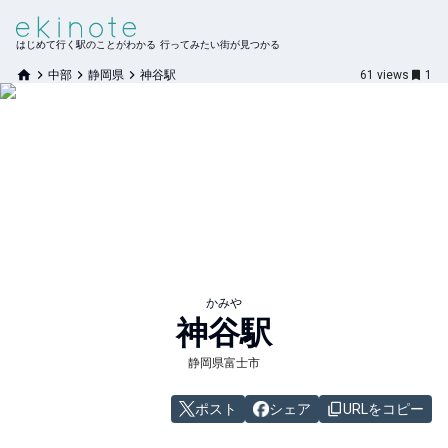
はじめて行く駅のことがわかる 行ってみたい街が見つかる
中部
静岡県
神谷駅
61
views
1
かみや
神谷
駅
静岡県富士市
ポスト
シェア
URLをコピー