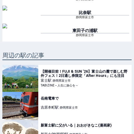
比奈
駅
静岡県富士市
東田子の浦
駅
静岡県富士市
周辺の駅の記事
【開催目前！FUJI & SUN ’26】富士山の麓で楽しむ野
外フェス！2日通し券限定「After Hours」にも注目
富士
駅
静岡県富士市
TABIZINE～人生に旅心を～
岳南電車で
吉原本町
駅
静岡県富士市
新富士駅に父がいる｜おおがきなこ(漫画家)