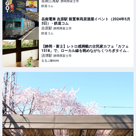
岳南江尾
駅
静岡県富士市
鉄道コム
岳南電車 吉原駅 留置車両居酒屋イベント（2024年5月
3日） - 鉄道コム
吉原
駅
静岡県富士市
鉄道コム
【静岡・富士】レトロ感満載の古民家カフェ「カフェ
1518」で、ローカル線を眺めながらくつろぎタイム｜
るるぶ&more.
須津
駅
静岡県富士市
るるぶ&more.