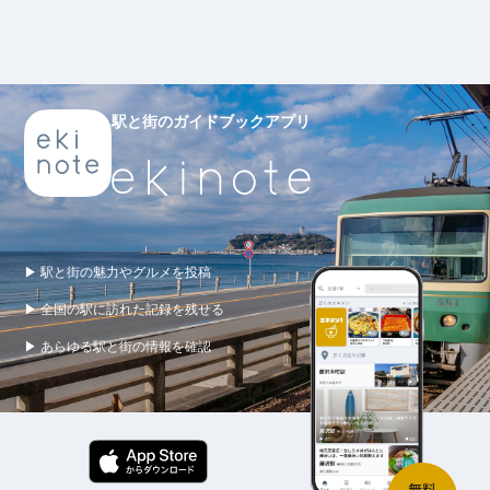
駅と街のガイドブックアプリ
▶ 駅と街の魅力やグルメを投稿
▶ 全国の駅に訪れた記録を残せる
▶ あらゆる駅と街の情報を確認