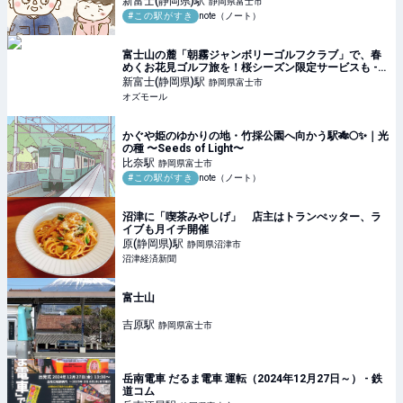
新富士(静岡県)
駅
静岡県富士市
#この駅がすき
note（ノート）
富士山の麓「朝霧ジャンボリーゴルフクラブ」で、春
めくお花見ゴルフ旅を！桜シーズン限定サービスも -
OZmall
新富士(静岡県)
駅
静岡県富士市
オズモール
かぐや姫のゆかりの地・竹採公園へ向かう駅🎋🌕✨｜光
の種 〜Seeds of Light〜
比奈
駅
静岡県富士市
#この駅がすき
note（ノート）
沼津に「喫茶みやしげ」 店主はトランぺッター、ラ
イブも月イチ開催
原(静岡県)
駅
静岡県沼津市
沼津経済新聞
富士山
吉原
駅
静岡県富士市
岳南電車 だるま電車 運転（2024年12月27日～） - 鉄
道コム