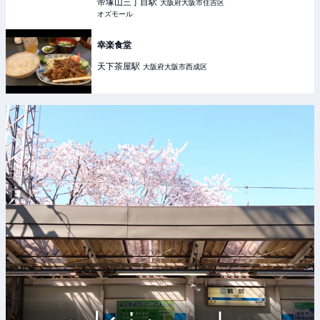
OZmall
帝塚山三丁目
駅
大阪府大阪市住吉区
オズモール
幸楽食堂
天下茶屋
駅
大阪府大阪市西成区