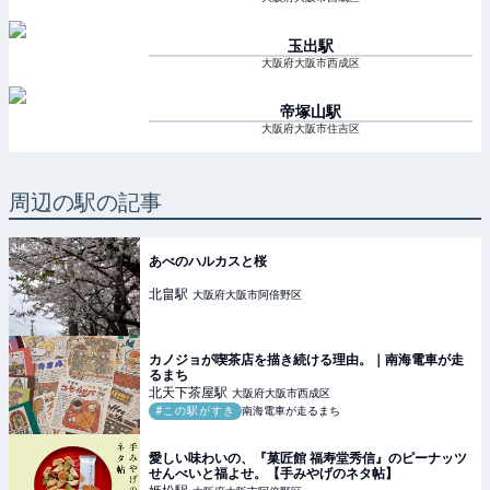
玉出
駅
大阪府大阪市西成区
帝塚山
駅
大阪府大阪市住吉区
周辺の駅の記事
あべのハルカスと桜
北畠
駅
大阪府大阪市阿倍野区
カノジョが喫茶店を描き続ける理由。｜南海電車が走
るまち
北天下茶屋
駅
大阪府大阪市西成区
#この駅がすき
南海電車が走るまち
愛しい味わいの、『菓匠館 福寿堂秀信』のピーナッツ
せんべいと福よせ。【手みやげのネタ帖】