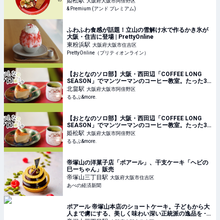
姫松
駅
大阪府大阪市阿倍野区
& Premium (アンド プレミアム)
ふわふわ食感が話題！立山の雪解け水で作るかき氷が
大阪・住吉に登場 | PrettyOnline
東粉浜
駅
大阪府大阪市住吉区
PrettyOnline（プリティオンライン）
【おとなのソロ部】大阪・西田辺「COFFEE LONG
SEASON」でマンツーマンのコーヒー教室。たった30
分で普段のコーヒーが劇的においしくなる秘訣って？
北畠
駅
大阪府大阪市阿倍野区
｜るるぶ&more.
るるぶ&more.
【おとなのソロ部】大阪・西田辺「COFFEE LONG
SEASON」でマンツーマンのコーヒー教室。たった30
分で普段のコーヒーが劇的においしくなる秘訣って？
姫松
駅
大阪府大阪市阿倍野区
｜るるぶ&more.
るるぶ&more.
帝塚山の洋菓子店「ポアール」、干支ケーキ「ヘビの
巳ーちゃん」販売
帝塚山三丁目
駅
大阪府大阪市住吉区
あべの経済新聞
ポアール 帝塚山本店のショートケーキ。子どもから大
人まで虜にする、美しく味わい深い正統派の逸品を -