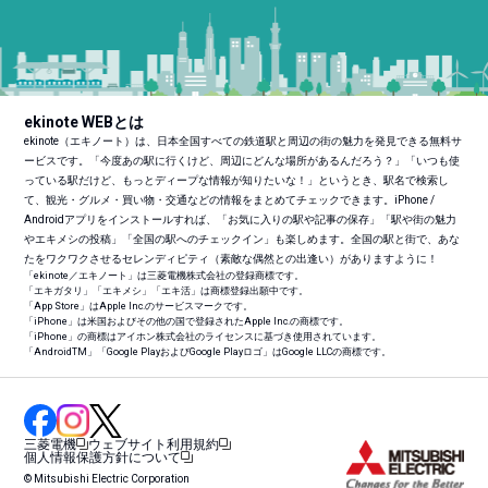
ekinote WEBとは
ekinote（エキノート）は、日本全国すべての鉄道駅と周辺の街の魅力を発見できる無料サ
ービスです。「今度あの駅に行くけど、周辺にどんな場所があるんだろう？」「いつも使
っている駅だけど、もっとディープな情報が知りたいな！」というとき、駅名で検索し
て、観光・グルメ・買い物・交通などの情報をまとめてチェックできます。iPhone /
Androidアプリをインストールすれば、「お気に入りの駅や記事の保存」「駅や街の魅力
やエキメシの投稿」「全国の駅へのチェックイン」も楽しめます。全国の駅と街で、あな
たをワクワクさせるセレンディピティ（素敵な偶然との出逢い）がありますように！
「ekinote／エキノート」は三菱電機株式会社の登録商標です。
「エキガタリ」「エキメシ」「エキ活」は商標登録出願中です。
「App Store」はApple Inc.のサービスマークです。
「iPhone」は米国およびその他の国で登録されたApple Inc.の商標です。
「iPhone」の商標はアイホン株式会社のライセンスに基づき使用されています。
「Android
TM
」「Google PlayおよびGoogle Playロゴ」はGoogle LLCの商標です。
三菱電機
ウェブサイト利用規約
個人情報保護方針について
© Mitsubishi Electric Corporation