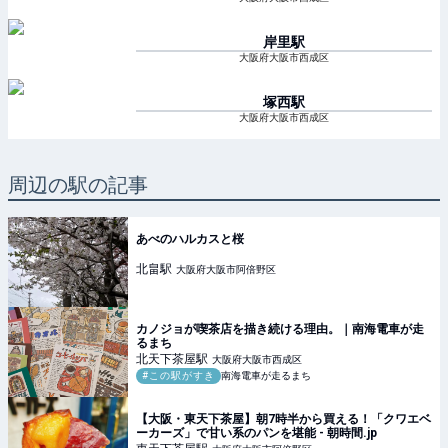
岸里
駅
大阪府大阪市西成区
塚西
駅
大阪府大阪市西成区
周辺の駅の記事
あべのハルカスと桜
北畠
駅
大阪府大阪市阿倍野区
カノジョが喫茶店を描き続ける理由。｜南海電車が走
るまち
北天下茶屋
駅
大阪府大阪市西成区
#この駅がすき
南海電車が走るまち
【大阪・東天下茶屋】朝7時半から買える！「クワエベ
ーカーズ」で甘い系のパンを堪能 - 朝時間.jp