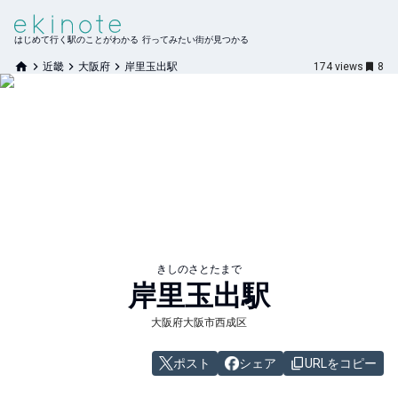
はじめて行く駅のことがわかる 行ってみたい街が見つかる
近畿
大阪府
岸里玉出駅
174
views
8
きしのさとたまで
岸里玉出
駅
大阪府大阪市西成区
ポスト
シェア
URLをコピー