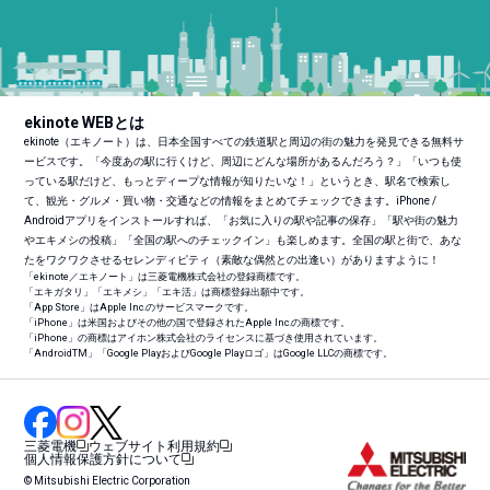
ekinote WEBとは
ekinote（エキノート）は、日本全国すべての鉄道駅と周辺の街の魅力を発見できる無料サ
ービスです。「今度あの駅に行くけど、周辺にどんな場所があるんだろう？」「いつも使
っている駅だけど、もっとディープな情報が知りたいな！」というとき、駅名で検索し
て、観光・グルメ・買い物・交通などの情報をまとめてチェックできます。iPhone /
Androidアプリをインストールすれば、「お気に入りの駅や記事の保存」「駅や街の魅力
やエキメシの投稿」「全国の駅へのチェックイン」も楽しめます。全国の駅と街で、あな
たをワクワクさせるセレンディピティ（素敵な偶然との出逢い）がありますように！
「ekinote／エキノート」は三菱電機株式会社の登録商標です。
「エキガタリ」「エキメシ」「エキ活」は商標登録出願中です。
「App Store」はApple Inc.のサービスマークです。
「iPhone」は米国およびその他の国で登録されたApple Inc.の商標です。
「iPhone」の商標はアイホン株式会社のライセンスに基づき使用されています。
「Android
TM
」「Google PlayおよびGoogle Playロゴ」はGoogle LLCの商標です。
三菱電機
ウェブサイト利用規約
個人情報保護方針について
© Mitsubishi Electric Corporation