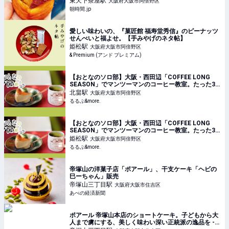
東天下茶屋
駅
大阪府大阪市阿倍野区
朝時間.jp
愛しい味わいの、『菓匠館 福寿堂秀信』のピーナッツ
せんべいと福よせ。【手みやげのネタ帖】
姫松
駅
大阪府大阪市阿倍野区
& Premium (アンド プレミアム)
【おとなのソロ部】大阪・西田辺「COFFEE LONG
SEASON」でマンツーマンのコーヒー教室。たった30
分で普段のコーヒーが劇的においしくなる秘訣って？
北畠
駅
大阪府大阪市阿倍野区
｜るるぶ&more.
るるぶ&more.
【おとなのソロ部】大阪・西田辺「COFFEE LONG
SEASON」でマンツーマンのコーヒー教室。たった30
分で普段のコーヒーが劇的においしくなる秘訣って？
姫松
駅
大阪府大阪市阿倍野区
｜るるぶ&more.
るるぶ&more.
帝塚山の洋菓子店「ポアール」、干支ケーキ「ヘビの
巳ーちゃん」販売
帝塚山三丁目
駅
大阪府大阪市住吉区
あべの経済新聞
ポアール 帝塚山本店のショートケーキ。子どもから大
人まで虜にする、美しく味わい深い正統派の逸品を -