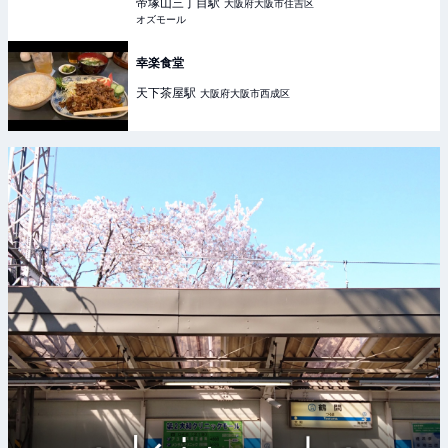
OZmall
帝塚山三丁目
駅
大阪府大阪市住吉区
オズモール
幸楽食堂
天下茶屋
駅
大阪府大阪市西成区