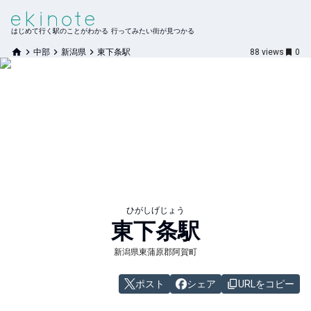
はじめて行く駅のことがわかる 行ってみたい街が見つかる
中部
新潟県
東下条駅
88
views
0
ひがしげじょう
東下条
駅
新潟県東蒲原郡阿賀町
ポスト
シェア
URLをコピー