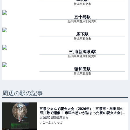
新潟県五泉市
五十島
駅
新潟県東蒲原郡阿賀町
馬下
駅
新潟県五泉市
三川(新潟県)
駅
新潟県東蒲原郡阿賀町
猿和田
駅
新潟県五泉市
周辺の駅の記事
五泉ひゃんで花火大会（2026年） | 五泉市・早出川の
河川敷で開催！ 市民の想いが詰まった夏の花火大会 |
新潟県五泉市 | いこーよとりっぷ
五泉
駅
新潟県五泉市
いこーよとりっぷ