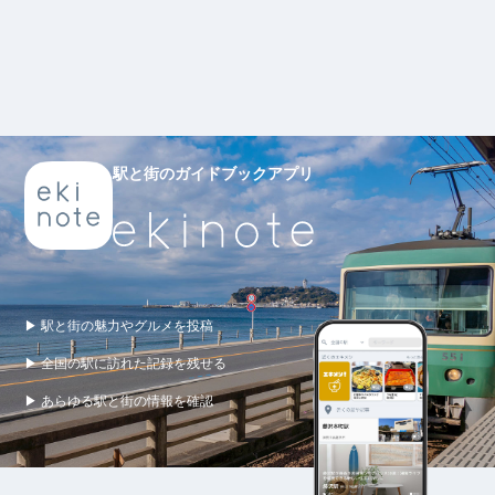
駅と街のガイドブックアプリ
▶ 駅と街の魅力やグルメを投稿
▶ 全国の駅に訪れた記録を残せる
▶ あらゆる駅と街の情報を確認