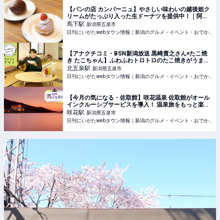
【パンの店 カンパーニュ】やさしい味わいの越後姫ク
リームがたっぷり入った生ドーナツを提供中！｜阿賀
野市水原
馬下
駅
新潟県五泉市
日刊にいがたwebタウン情報｜新潟のグルメ・イベント・おでかけ・街ネタを毎日更新
【アナクチコミ・BSN新潟放送 黒崎貴之さん×たこ焼
き たこちゃん】ふわふわトロトロのたこ焼きがうま
い！｜五泉市
北五泉
駅
新潟県五泉市
日刊にいがたwebタウン情報｜新潟のグルメ・イベント・おでかけ・街ネタを毎日更新
【今月の気になる・佐取館】咲花温泉 佐取館がオール
インクルーシブサービスを導入！ 温泉旅をもっと楽し
く！｜五泉市
咲花
駅
新潟県五泉市
日刊にいがたwebタウン情報｜新潟のグルメ・イベント・おでかけ・街ネタを毎日更新