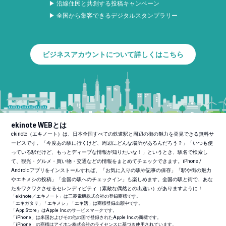
▶ 沿線住民と共創する投稿キャンペーン
▶ 全国から集客できるデジタルスタンプラリー
ビジネスアカウントについて詳しくはこちら
ekinote WEBとは
ekinote（エキノート）は、日本全国すべての鉄道駅と周辺の街の魅力を発見できる無料サ
ービスです。「今度あの駅に行くけど、周辺にどんな場所があるんだろう？」「いつも使
っている駅だけど、もっとディープな情報が知りたいな！」というとき、駅名で検索し
て、観光・グルメ・買い物・交通などの情報をまとめてチェックできます。iPhone /
Androidアプリをインストールすれば、「お気に入りの駅や記事の保存」「駅や街の魅力
やエキメシの投稿」「全国の駅へのチェックイン」も楽しめます。全国の駅と街で、あな
たをワクワクさせるセレンディピティ（素敵な偶然との出逢い）がありますように！
「ekinote／エキノート」は三菱電機株式会社の登録商標です。
「エキガタリ」「エキメシ」「エキ活」は商標登録出願中です。
「App Store」はApple Inc.のサービスマークです。
「iPhone」は米国およびその他の国で登録されたApple Inc.の商標です。
「iPhone」の商標はアイホン株式会社のライセンスに基づき使用されています。