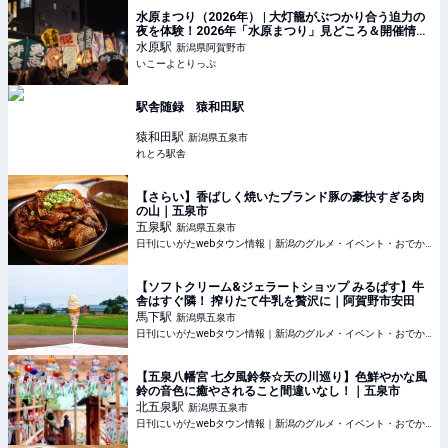
水原まつり（2026年） | 大灯籠がぶつかり合う迫力の
夜を体験！2026年「水原まつり」見どころ＆開催情報
| 新潟県阿賀野市 | いこーよとりっぷ
水原
駅
新潟県阿賀野市
いこーよとりっぷ
駅舎随録 猿和田駅
猿和田
駅
新潟県五泉市
れとろ駅舎
【さらい】香ばしく焼いたブランド豚の豪快すぎる肉
の山｜五泉市
五泉
駅
新潟県五泉市
日刊にいがたwebタウン情報｜新潟のグルメ・イベント・おでかけ・街ネタを毎日更新
【ソフトクリーム&ジェラートショップ みるぱす】牛
舎はすぐ隣！ 搾りたて牛乳を贅沢に｜阿賀野市安田
馬下
駅
新潟県五泉市
日刊にいがたwebタウン情報｜新潟のグルメ・イベント・おでかけ・街ネタを毎日更新
【五泉八幡宮 七夕風鈴祭☆天の川巡り】色鮮やかな風
鈴の音色に癒やされること間違いなし！｜五泉市
北五泉
駅
新潟県五泉市
日刊にいがたwebタウン情報｜新潟のグルメ・イベント・おでかけ・街ネタを毎日更新