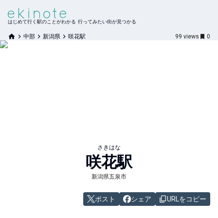
はじめて行く駅のことがわかる 行ってみたい街が見つかる
中部
新潟県
咲花駅
99
views
0
さきはな
咲花
駅
新潟県五泉市
ポスト
シェア
URLをコピー