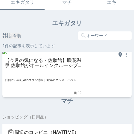
エキガタリ
マチ
エキ
エキガタリ
新着順
1
件の記事を表示しています
【今月の気になる・佐取館】咲花温
泉 佐取館がオールインクルーシブ
サービスを導入！ 温泉旅をもっと
楽しく！｜五泉市
日刊にいがたwebタウン情報｜新潟のグルメ・イベン
ト・おでかけ・街ネタを毎日更新
10
マチ
ショッピング（日用品）
周辺のコンビニ（NAVITIME）