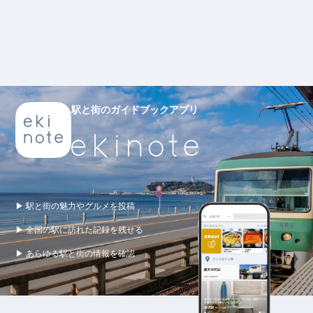
駅と街のガイドブックアプリ
▶ 駅と街の魅力やグルメを投稿
▶ 全国の駅に訪れた記録を残せる
▶ あらゆる駅と街の情報を確認