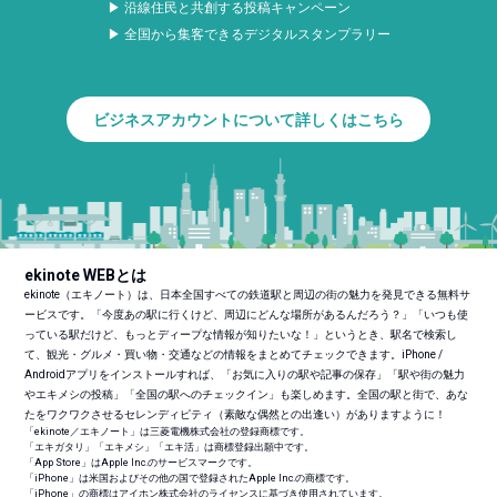
▶ 沿線住民と共創する投稿キャンペーン
▶ 全国から集客できるデジタルスタンプラリー
ビジネスアカウントについて詳しくはこちら
ekinote WEBとは
ekinote（エキノート）は、日本全国すべての鉄道駅と周辺の街の魅力を発見できる無料サ
ービスです。「今度あの駅に行くけど、周辺にどんな場所があるんだろう？」「いつも使
っている駅だけど、もっとディープな情報が知りたいな！」というとき、駅名で検索し
て、観光・グルメ・買い物・交通などの情報をまとめてチェックできます。iPhone /
Androidアプリをインストールすれば、「お気に入りの駅や記事の保存」「駅や街の魅力
やエキメシの投稿」「全国の駅へのチェックイン」も楽しめます。全国の駅と街で、あな
たをワクワクさせるセレンディピティ（素敵な偶然との出逢い）がありますように！
「ekinote／エキノート」は三菱電機株式会社の登録商標です。
「エキガタリ」「エキメシ」「エキ活」は商標登録出願中です。
「App Store」はApple Inc.のサービスマークです。
「iPhone」は米国およびその他の国で登録されたApple Inc.の商標です。
「iPhone」の商標はアイホン株式会社のライセンスに基づき使用されています。