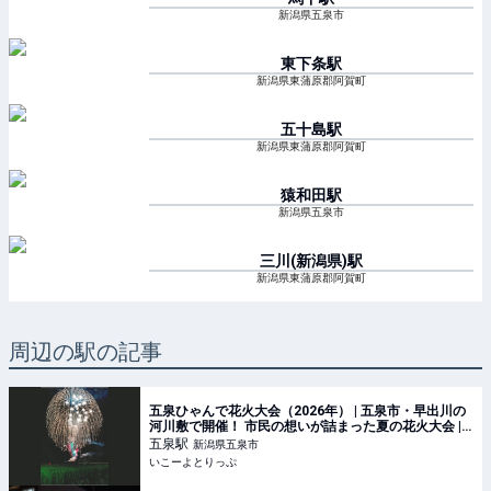
新潟県五泉市
東下条
駅
新潟県東蒲原郡阿賀町
五十島
駅
新潟県東蒲原郡阿賀町
猿和田
駅
新潟県五泉市
三川(新潟県)
駅
新潟県東蒲原郡阿賀町
周辺の駅の記事
五泉ひゃんで花火大会（2026年） | 五泉市・早出川の
河川敷で開催！ 市民の想いが詰まった夏の花火大会 |
新潟県五泉市 | いこーよとりっぷ
五泉
駅
新潟県五泉市
いこーよとりっぷ