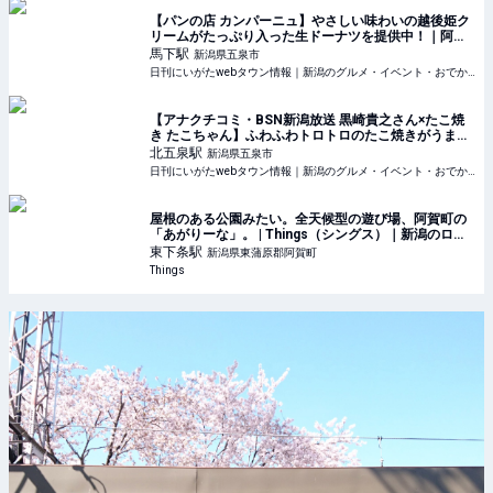
【パンの店 カンパーニュ】やさしい味わいの越後姫ク
リームがたっぷり入った生ドーナツを提供中！｜阿賀
野市水原
馬下
駅
新潟県五泉市
日刊にいがたwebタウン情報｜新潟のグルメ・イベント・おでかけ・街ネタを毎日更新
【アナクチコミ・BSN新潟放送 黒崎貴之さん×たこ焼
き たこちゃん】ふわふわトロトロのたこ焼きがうま
い！｜五泉市
北五泉
駅
新潟県五泉市
日刊にいがたwebタウン情報｜新潟のグルメ・イベント・おでかけ・街ネタを毎日更新
屋根のある公園みたい。全天候型の遊び場、阿賀町の
「あがりーな」。 | Things（シングス）｜新潟のロー
カルなWebマガジン
東下条
駅
新潟県東蒲原郡阿賀町
Things