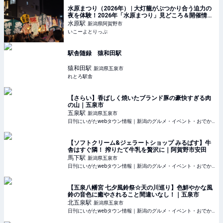
水原まつり（2026年） | 大灯籠がぶつかり合う迫力の
夜を体験！2026年「水原まつり」見どころ＆開催情報
| 新潟県阿賀野市 | いこーよとりっぷ
水原
駅
新潟県阿賀野市
いこーよとりっぷ
駅舎随録 猿和田駅
猿和田
駅
新潟県五泉市
れとろ駅舎
【さらい】香ばしく焼いたブランド豚の豪快すぎる肉
の山｜五泉市
五泉
駅
新潟県五泉市
日刊にいがたwebタウン情報｜新潟のグルメ・イベント・おでかけ・街ネタを毎日更新
【ソフトクリーム&ジェラートショップ みるぱす】牛
舎はすぐ隣！ 搾りたて牛乳を贅沢に｜阿賀野市安田
馬下
駅
新潟県五泉市
日刊にいがたwebタウン情報｜新潟のグルメ・イベント・おでかけ・街ネタを毎日更新
【五泉八幡宮 七夕風鈴祭☆天の川巡り】色鮮やかな風
鈴の音色に癒やされること間違いなし！｜五泉市
北五泉
駅
新潟県五泉市
日刊にいがたwebタウン情報｜新潟のグルメ・イベント・おでかけ・街ネタを毎日更新