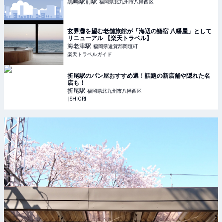
黒崎駅前
駅
福岡県北九州市八幡西区
玄界灘を望む老舗旅館が「海辺の鮨宿 八幡屋」として
リニューアル 【楽天トラベル】
海老津
駅
福岡県遠賀郡岡垣町
楽天トラベルガイド
折尾駅のパン屋おすすめ選！話題の新店舗や隠れた名
店も！
折尾
駅
福岡県北九州市八幡西区
| SHIORI