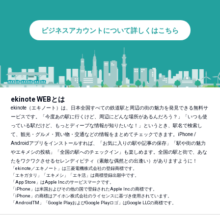
ビジネスアカウントについて詳しくはこちら
ekinote WEBとは
ekinote（エキノート）は、日本全国すべての鉄道駅と周辺の街の魅力を発見できる無料サ
ービスです。「今度あの駅に行くけど、周辺にどんな場所があるんだろう？」「いつも使
っている駅だけど、もっとディープな情報が知りたいな！」というとき、駅名で検索し
て、観光・グルメ・買い物・交通などの情報をまとめてチェックできます。iPhone /
Androidアプリをインストールすれば、「お気に入りの駅や記事の保存」「駅や街の魅力
やエキメシの投稿」「全国の駅へのチェックイン」も楽しめます。全国の駅と街で、あな
たをワクワクさせるセレンディピティ（素敵な偶然との出逢い）がありますように！
「ekinote／エキノート」は三菱電機株式会社の登録商標です。
「エキガタリ」「エキメシ」「エキ活」は商標登録出願中です。
「App Store」はApple Inc.のサービスマークです。
「iPhone」は米国およびその他の国で登録されたApple Inc.の商標です。
「iPhone」の商標はアイホン株式会社のライセンスに基づき使用されています。
「Android
TM
」「Google PlayおよびGoogle Playロゴ」はGoogle LLCの商標です。