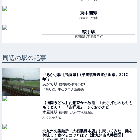
東中間
駅
福岡県中間市
鞍手
駅
福岡県鞍手郡鞍手町
周辺の駅の記事
『あかぢ駅【福岡県】(平成筑豊鉄道伊田線。2012
年)』
あかぢ
駅
福岡県鞍手郡小竹町
『乗り鉄』中心ブログ(踏破編)
【福岡うどん】お惣菜食べ放題！！純手打ちのもちも
ちうどん！！『吉祥庵』 | ふくおかナビ
木屋瀬
駅
福岡県北九州市八幡西区
ふくおかナビ
北九州の製麺所「大石製麺本店」に聞いてみた 麺を
美味しく食べるコツとは？【北九州市八幡西区】