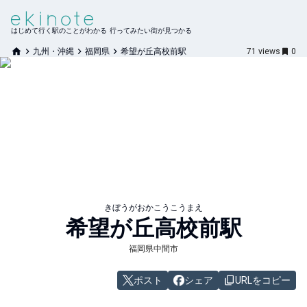
はじめて行く駅のことがわかる 行ってみたい街が見つかる
九州・沖縄
福岡県
希望が丘高校前駅
71
views
0
きぼうがおかこうこうまえ
希望が丘高校前
駅
福岡県中間市
ポスト
シェア
URLをコピー