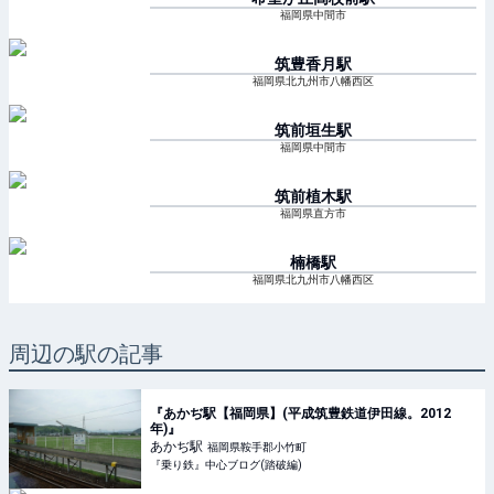
福岡県中間市
筑豊香月
駅
福岡県北九州市八幡西区
筑前垣生
駅
福岡県中間市
筑前植木
駅
福岡県直方市
楠橋
駅
福岡県北九州市八幡西区
周辺の駅の記事
『あかぢ駅【福岡県】(平成筑豊鉄道伊田線。2012
年)』
あかぢ
駅
福岡県鞍手郡小竹町
『乗り鉄』中心ブログ(踏破編)