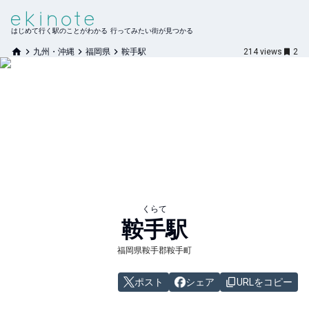
はじめて行く駅のことがわかる 行ってみたい街が見つかる
九州・沖縄
福岡県
鞍手駅
214
views
2
くらて
鞍手
駅
福岡県鞍手郡鞍手町
ポスト
シェア
URLをコピー