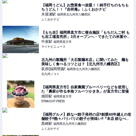
【福岡うどん】お惣菜食べ放題！！純手打ちのもちも
ちうどん！！『吉祥庵』 | ふくおかナビ
木屋瀬
駅
福岡県北九州市八幡西区
ふくおかナビ
【もち吉】福岡県直方市に複合施設「もちだんご村 も
ち吉工場直売所」3月オープンへ - できたての米菓やお
餅、うどんを提供
中泉
駅
福岡県直方市
マイナビニュース
北九州の製麺所「大石製麺本店」に聞いてみた 麺を
美味しく食べるコツとは？【北九州市八幡西区】
萩原(福岡県)
駅
福岡県北九州市八幡西区
北九州ノコト
【福岡県直方市】自家農園ブルーベリーなどを使用し
た「農家が作る本格フルーツかき氷」が直方市に登場
感田
駅
福岡県直方市
STRAIGHT PRESS
【福岡グルメ】鉄なべ餃子発祥の店!!創業60年越えの老
舗餃子!!熱々パリパリの餃子が美味い!!『本店 鉄なべ』
| ふくおかナビ
黒崎
駅
福岡県北九州市八幡西区
ふくおかナビ