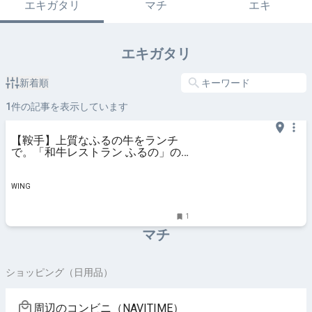
エキガタリ
マチ
エキ
エキガタリ
新着順
1
件の記事を表示しています
【鞍手】上質なふるの牛をランチ
で。「和牛レストラン ふるの」の
ふるの牛 上焼肉ランチ – WING
WING
1
マチ
ショッピング（日用品）
周辺のコンビニ（NAVITIME）