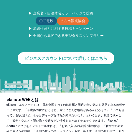
▶ 企業名・自治体名カラーバッジで投稿
〇〇電鉄
△△市観光協会
▶ 沿線住民と共創する投稿キャンペーン
▶ 全国から集客できるデジタルスタンプラリー
ビジネスアカウントについて詳しくはこちら
ekinote WEBとは
ekinote（エキノート）は、日本全国すべての鉄道駅と周辺の街の魅力を発見できる無料サ
ービスです。「今度あの駅に行くけど、周辺にどんな場所があるんだろう？」「いつも使
っている駅だけど、もっとディープな情報が知りたいな！」というとき、駅名で検索し
て、観光・グルメ・買い物・交通などの情報をまとめてチェックできます。iPhone /
Androidアプリをインストールすれば、「お気に入りの駅や記事の保存」「駅や街の魅力
やエキメシの投稿」「全国の駅へのチェックイン」も楽しめます。全国の駅と街で、あな