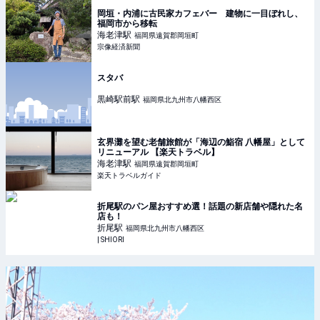
岡垣・内浦に古民家カフェバー 建物に一目ぼれし、
福岡市から移転
海老津
駅
福岡県遠賀郡岡垣町
宗像経済新聞
スタバ
黒崎駅前
駅
福岡県北九州市八幡西区
玄界灘を望む老舗旅館が「海辺の鮨宿 八幡屋」として
リニューアル 【楽天トラベル】
海老津
駅
福岡県遠賀郡岡垣町
楽天トラベルガイド
折尾駅のパン屋おすすめ選！話題の新店舗や隠れた名
店も！
折尾
駅
福岡県北九州市八幡西区
| SHIORI