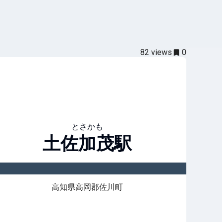
82
views
0
とさかも
土佐加茂
駅
高知県高岡郡佐川町