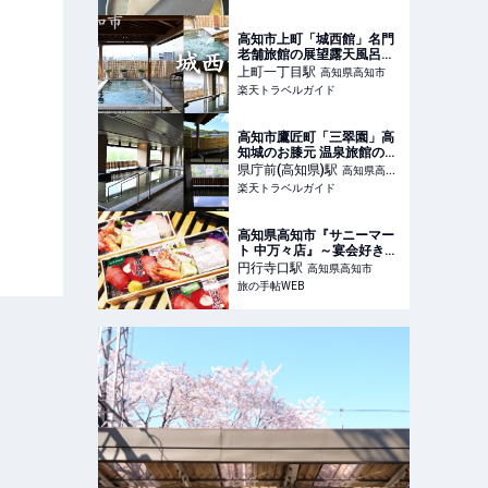
高知市上町「城西館」名門
老舗旅館の展望露天風呂を
日帰り入浴で 【楽天トラベ
上町一丁目
駅
高知県高知市
ル】
楽天トラベルガイド
高知市鷹匠町「三翠園」高
知城のお膝元 温泉旅館の天
然温泉で寛ぐ 【楽天トラベ
県庁前(高知県)
駅
高知県高知
ル】
楽天トラベルガイド
市
高知県高知市『サニーマー
ト 中万々店』～宴会好き文
化が生み出した幸せを呼ぶ
円行寺口
駅
高知県高知市
掟破りのレイアウト～｜旅
旅の手帖WEB
の手帖WEB