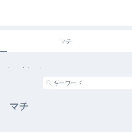
マチ
エキガタリ
する記事がありません
マチ