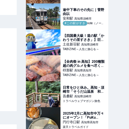
～
途中下車のその先に｜菅野
由以
安和
駅
高知県須崎市
#この駅がすき
note（ノート）
【四国最大級！道の駅「か
わうその里すさき」】巨大
しんじょう君バルーンが目
土佐新荘
駅
高知県須崎市
印！グッズ＆フォトスポッ
TABIZINE～人生に旅心を～
ト満載 | TABIZINE～人生に
旅心を～
【全肉祭 in 高知】200種類
超の肉グルメを食べ尽く
せ！夜はファイヤーショー
枡形
駅
高知県高知市
＆ライブもあり | TABIZINE
TABIZINE～人生に旅心を～
～人生に旅心を～
日常をひと休み。高知・須
崎市「そうだ山温泉 和」
で叶える癒やしのリトリー
吾桑
駅
高知県須崎市
ト
トラベルウェブマガジン旅色
2025年2月に高知市中万々
にオープン！「PuKu
LePo」のこだわりクレー
円行寺口
駅
高知県高知市
プ 【楽天トラベル】
楽天トラベルガイド