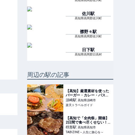
高知県高岡郡佐川町
佐川
駅
高知県高岡郡佐川町
襟野々
駅
高知県高岡郡佐川町
日下
駅
高知県高岡郡日高村
周辺の駅の記事
【高知】厳選素材を使った
バーガー・カレー・パスタ
「須﨑大漁堂」 【楽天トラ
須崎
駅
高知県須崎市
ベル】
楽天トラベルガイド
【高知で「全肉祭」開催】
2日間で食べ尽くせない！
全国の肉グルメが大集合 |
枡形
駅
高知県高知市
TABIZINE～人生に旅心を
TABIZINE～人生に旅心を～