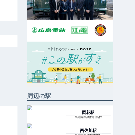
周辺の駅
岡花
駅
高知県高岡郡日高村
西佐川
駅