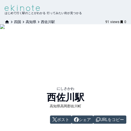
はじめて行く駅のことがわかる 行ってみたい街が見つかる
四国
高知県
西佐川駅
91
views
0
にしさかわ
西佐川
駅
高知県高岡郡佐川町
ポスト
シェア
URLをコピー