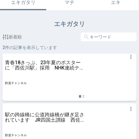
エキガタリ
マチ
エキ
エキガタリ
新着順
2
件の記事を表示しています
青春18きっぷ、23年夏のポスター
に「西佐川駅」採用 NHK連続テレ
ビ小説『らんまん』のモデル・牧野
富太郎博士のふるさとにある駅 | 鉄
道ニュース | 鉄道チャンネル
鉄道チャンネル
2
駅の跨線橋に公道跨線橋が継ぎ足さ
れています JR四国土讃線 西佐
川駅（2）【木造駅舎コレクショ
ン】73 | 鉄道コラム | | 鉄道チャン
ネル
鉄道チャンネル