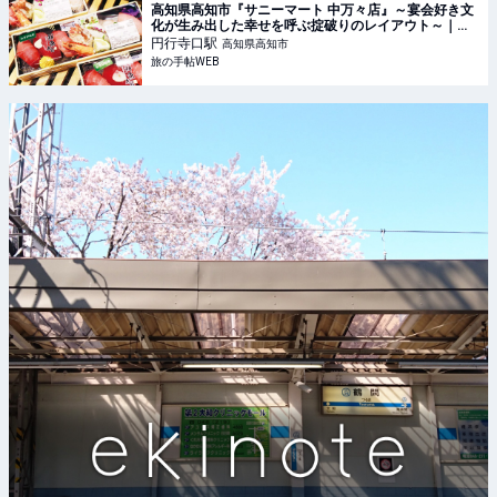
高知県高知市『サニーマート 中万々店』～宴会好き文
化が生み出した幸せを呼ぶ掟破りのレイアウト～｜旅
の手帖WEB
円行寺口
駅
高知県高知市
旅の手帖WEB