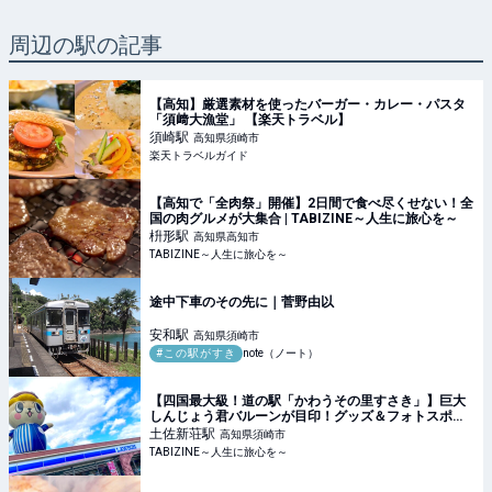
周辺の駅の記事
【高知】厳選素材を使ったバーガー・カレー・パスタ
「須﨑大漁堂」 【楽天トラベル】
須崎
駅
高知県須崎市
楽天トラベルガイド
【高知で「全肉祭」開催】2日間で食べ尽くせない！全
国の肉グルメが大集合 | TABIZINE～人生に旅心を～
枡形
駅
高知県高知市
TABIZINE～人生に旅心を～
途中下車のその先に｜菅野由以
安和
駅
高知県須崎市
#この駅がすき
note（ノート）
【四国最大級！道の駅「かわうその里すさき」】巨大
しんじょう君バルーンが目印！グッズ＆フォトスポッ
ト満載 | TABIZINE～人生に旅心を～
土佐新荘
駅
高知県須崎市
TABIZINE～人生に旅心を～