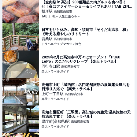
【全肉祭 in 高知】200種類超の肉グルメを食べ尽く
せ！夜はファイヤーショー＆ライブもあり | TABIZINE
～人生に旅心を～
枡形
駅
高知県高知市
TABIZINE～人生に旅心を～
日常をひと休み。高知・須崎市「そうだ山温泉 和」
で叶える癒やしのリトリート
吾桑
駅
高知県須崎市
トラベルウェブマガジン旅色
2025年2月に高知市中万々にオープン！「PuKu
LePo」のこだわりクレープ 【楽天トラベル】
円行寺口
駅
高知県高知市
楽天トラベルガイド
高知市上町「城西館」名門老舗旅館の展望露天風呂を
日帰り入浴で 【楽天トラベル】
上町一丁目
駅
高知県高知市
楽天トラベルガイド
高知市鷹匠町「三翠園」高知城のお膝元 温泉旅館の天
然温泉で寛ぐ 【楽天トラベル】
県庁前(高知県)
駅
高知県高知市
楽天トラベルガイド