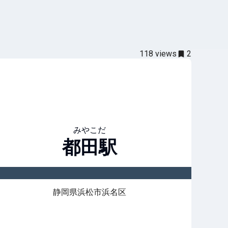
118
views
2
みやこだ
都田
駅
静岡県浜松市浜名区