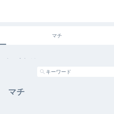
マチ
エキガタリ
する記事がありません
マチ