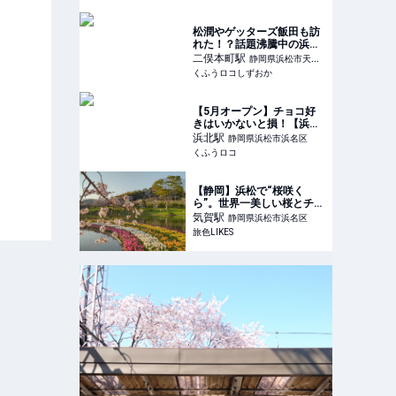
Cafe】浜松に行ったら行か
なきゃ損 | くふうロコしず
おか
松潤やゲッターズ飯田も訪
れた！？話題沸騰中の浜松
のパワースポット『光明山
二俣本町
駅
静岡県浜松市天竜
光明寺』駐車場やアクセ
くふうロコしずおか
区
ス・ご利益をご紹介【2024
最新】 | くふうロコしずお
か
【5月オープン】チョコ好
きはいかないと損！【浜松
市】「デザインはかわいい
浜北
駅
静岡県浜松市浜名区
し、味は本格的って最高♪」
くふうロコ
人気のミモザショコラトリ
ー | 『くふうロコしずお
か』静岡の暮らしを便利
【静岡】浜松で“桜咲く
に・楽しく
ら”。世界一美しい桜とチュ
ーリップの庭園へ（魔女宅
気賀
駅
静岡県浜松市浜名区
のパン屋へも寄り道）｜旅
旅色LIKES
色LIKES