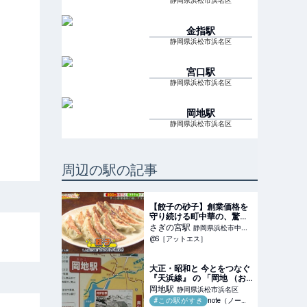
静岡県浜松市浜名区
金指
駅
静岡県浜松市浜名区
宮口
駅
静岡県浜松市浜名区
岡地
駅
静岡県浜松市浜名区
周辺の駅の記事
【餃子の砂子】創業価格を
守り続ける町中華の、驚き
「神コスパ」餃子＆チャー
さぎの宮
駅
静岡県浜松市中央
ハン！／浜松市｜静岡新聞
@S［アットエス］
区
アットエス
大正・昭和と 今とをつなぐ
『天浜線』 の 「岡地 （お
かじ）」駅｜つるかめ
岡地
駅
静岡県浜松市浜名区
#この駅がすき
note（ノート）