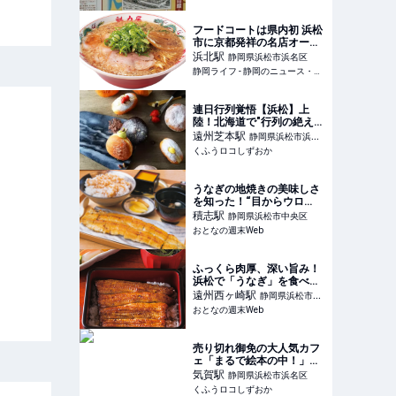
フードコートは県内初 浜松
市に京都発祥の名店オープ
ン 3日間限定で看板メニュ
浜北
駅
静岡県浜松市浜名区
ー110円引き - 静岡ライフ
静岡ライフ - 静岡のニュース・情報サイト
連日行列覚悟【浜松】上
陸！北海道で"行列の絶えな
い"生ドーナツ専門店【新店
遠州芝本
駅
静岡県浜松市浜名
情報】『MILK DO dore
くふうロコしずおか
区
iku?』4/18（木）オープ
ン！ | くふうロコしずおか
うなぎの地焼きの美味しさ
を知った！“目からウロ
コ”の名店を浜松で発見、関
積志
駅
静岡県浜松市中央区
西風の名店で16年修行の店
おとなの週末Web
主が生み出すうなぎの逸
品 - おとなの週末Web
ふっくら肉厚、深い旨み！
浜松で「うなぎ」を食べる
なら外せない名店 『うな
遠州西ヶ崎
駅
静岡県浜松市中
正』が使うのは“幻”の共水
おとなの週末Web
央区
うなぎ - おとなの週末
Web
売り切れ御免の大人気カフ
ェ「まるで絵本の中！」で
頂く絶品スープカレーとフ
気賀
駅
静岡県浜松市浜名区
レンチトースト【Fond
くふうロコしずおか