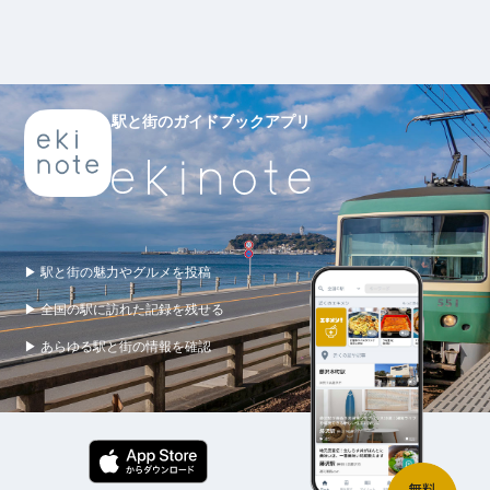
駅と街のガイドブックアプリ
▶ 駅と街の魅力やグルメを投稿
▶ 全国の駅に訪れた記録を残せる
▶ あらゆる駅と街の情報を確認