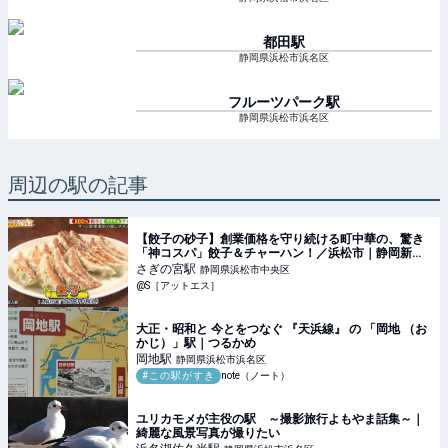
都田
駅
静岡県浜松市浜名区
フルーツパーク
駅
静岡県浜松市浜名区
周辺の駅の記事
【餃子の砂子】創業価格を守り続ける町中華の、驚き
「神コスパ」餃子＆チャーハン！／浜松市｜静岡新聞
アットエス
さぎの宮
駅
静岡県浜松市中央区
@S［アットエス］
大正・昭和と 今とをつなぐ 『天浜線』 の 「岡地 （お
かじ）」駅｜つるかめ
岡地
駅
静岡県浜松市浜名区
#この駅がすき
note（ノート）
ユリカモメが主役の駅 ～撮影旅行よもやま話集～｜
綺麗な風景写真が撮りたい