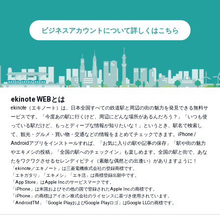
ビジネスアカウントについて詳しくはこちら
ekinote WEBとは
ekinote（エキノート）は、日本全国すべての鉄道駅と周辺の街の魅力を発見できる無料サ
ービスです。「今度あの駅に行くけど、周辺にどんな場所があるんだろう？」「いつも使
っている駅だけど、もっとディープな情報が知りたいな！」というとき、駅名で検索し
て、観光・グルメ・買い物・交通などの情報をまとめてチェックできます。iPhone /
Androidアプリをインストールすれば、「お気に入りの駅や記事の保存」「駅や街の魅力
やエキメシの投稿」「全国の駅へのチェックイン」も楽しめます。全国の駅と街で、あな
たをワクワクさせるセレンディピティ（素敵な偶然との出逢い）がありますように！
「ekinote／エキノート」は三菱電機株式会社の登録商標です。
「エキガタリ」「エキメシ」「エキ活」は商標登録出願中です。
「App Store」はApple Inc.のサービスマークです。
「iPhone」は米国およびその他の国で登録されたApple Inc.の商標です。
「iPhone」の商標はアイホン株式会社のライセンスに基づき使用されています。
「Android
TM
」「Google PlayおよびGoogle Playロゴ」はGoogle LLCの商標です。