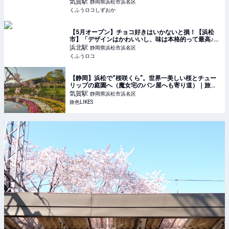
Cafe】浜松に行ったら行かなきゃ損 | くふうロコしず
気賀
駅
静岡県浜松市浜名区
おか
くふうロコしずおか
【5月オープン】チョコ好きはいかないと損！【浜松
市】「デザインはかわいいし、味は本格的って最高♪」
人気のミモザショコラトリー | 『くふうロコしずお
浜北
駅
静岡県浜松市浜名区
か』静岡の暮らしを便利に・楽しく
くふうロコ
【静岡】浜松で“桜咲くら”。世界一美しい桜とチュー
リップの庭園へ（魔女宅のパン屋へも寄り道）｜旅色
LIKES
気賀
駅
静岡県浜松市浜名区
旅色LIKES