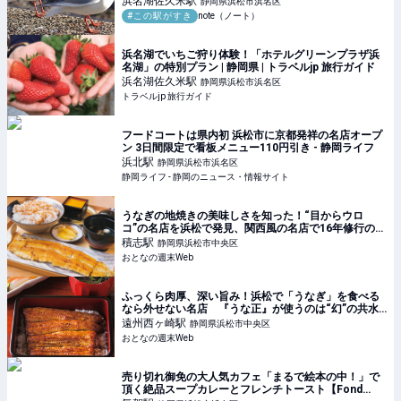
浜名湖佐久米
駅
静岡県浜松市浜名区
#この駅がすき
note（ノート）
浜名湖でいちご狩り体験！「ホテルグリーンプラザ浜
名湖」の特別プラン | 静岡県 | トラベルjp 旅行ガイド
浜名湖佐久米
駅
静岡県浜松市浜名区
トラベルjp 旅行ガイド
フードコートは県内初 浜松市に京都発祥の名店オープ
ン 3日間限定で看板メニュー110円引き - 静岡ライフ
浜北
駅
静岡県浜松市浜名区
静岡ライフ - 静岡のニュース・情報サイト
うなぎの地焼きの美味しさを知った！“目からウロ
コ”の名店を浜松で発見、関西風の名店で16年修行の店
主が生み出すうなぎの逸品 - おとなの週末Web
積志
駅
静岡県浜松市中央区
おとなの週末Web
ふっくら肉厚、深い旨み！浜松で「うなぎ」を食べる
なら外せない名店 『うな正』が使うのは“幻”の共水
うなぎ - おとなの週末Web
遠州西ヶ崎
駅
静岡県浜松市中央区
おとなの週末Web
売り切れ御免の大人気カフェ「まるで絵本の中！」で
頂く絶品スープカレーとフレンチトースト【Fond