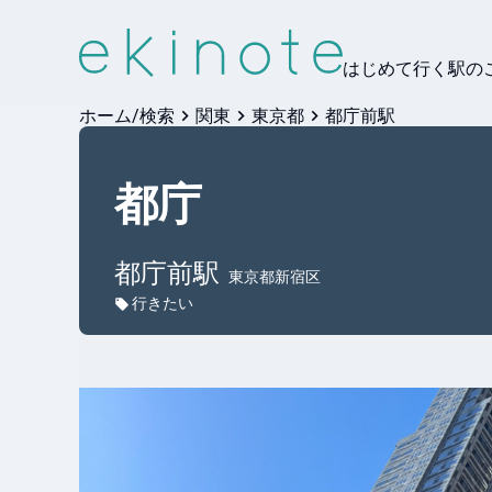
はじめて行く駅の
ホーム/検索
関東
東京都
都庁前駅
都庁
都庁前
駅
東京都新宿区
行きたい