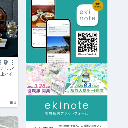
♡「ハイ
極上ハイ
神コスパ｜
otona
3