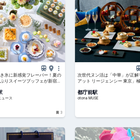
き氷に新感覚フレーバー！夏の
次世代ヌン活は「中華」が正解
ぷりスイーツブッフェが新宿の
アット リージェンシー 東京」
ティーが税サ込¥7,500という
駅
都庁前駅
【公式】オトナミューズ ウェブ（
ニュース
otona MUSE
MUSE）
3