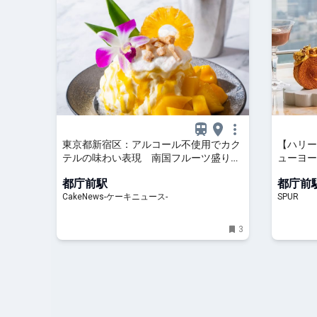
東京都新宿区：アルコール不使用でカク
【ハリー
テルの味わい表現 南国フルーツ盛り込
ューヨー
んだ「ピニャコラーダのかき氷」6月1日
ーが【パ
都庁前駅
都庁前
より各日20食限定販売
ライフスタ
CakeNews-ケーキニュース-
SPUR
3