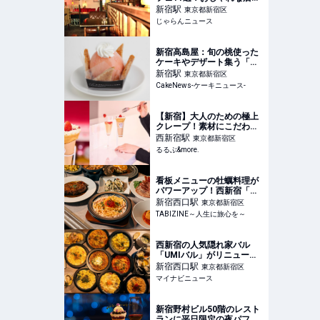
電源があり落ち着ける店な
新宿
駅
東京都新宿区
ど＜2026＞ ｜じゃらんニ
じゃらんニュース
ュース
新宿高島屋：旬の桃使った
ケーキやデザート集う「ふ
くしまの桃メニューフェ
新宿
駅
東京都新宿区
ア」7月22日より開催
CakeNews-ケーキニュース-
【新宿】大人のための極上
クレープ！素材にこだわる
「CrepeCompany」で贅
西新宿
駅
東京都新宿区
沢なひとときを｜るるぶ
るるぶ&more.
&more.
看板メニューの牡蠣料理が
パワーアップ！西新宿「魚
介イタリアン&
新宿西口
駅
東京都新宿区
TABIZINE～人生に旅心を～
西新宿の人気隠れ家バル
「UMIバル」がリニューア
ル、牡蠣メニューと新感覚
新宿西口
駅
東京都新宿区
パスタを強化
マイナビニュース
新宿野村ビル50階のレスト
ランに平日限定の夜パフェ