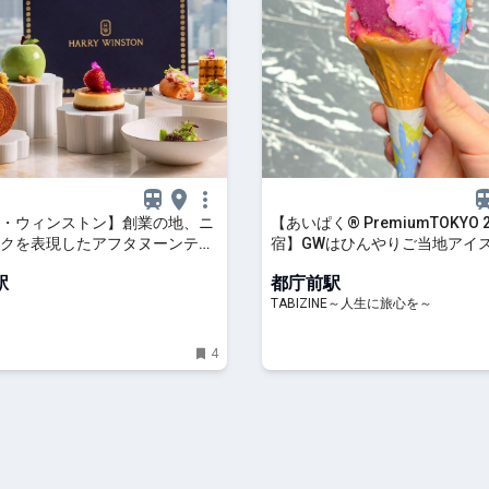
・ウィンストン】創業の地、ニ
【あいぱく® PremiumTOKYO 
クを表現したアフタヌーンティ
宿】GWはひんやりご当地アイ
ーク ハイアット 東京】に登場 -
一周！ | TABIZINE～人生に旅
駅
都庁前駅
イルニュース | SPUR
TABIZINE～人生に旅心を～
4