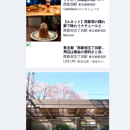
プラン新登場
西新宿
駅
東京都新宿区
CakeNews-ケーキニュース-
【ルネット】西新宿の隠れ
家で味わうナチュールと料
理のペアリング
西新宿五丁目
駅
東京都新宿区
Marisol
東京都「西新宿五丁目駅」
周辺は都会の便利さと自然
が調和する街！住民が住み
西新宿五丁目
駅
東京都新宿区
やすさを紹介 - LIFE LIST -
LIFE LIST - 好きな街・住みたい街・私の街
好きな街・住みたい街・私
の街