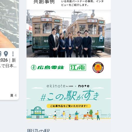
2026｜新
スで日本
心を～
4
周辺の駅