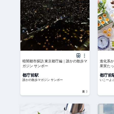
暗闇都市探訪 東京都庁編｜誰かの散歩マ
進化系か
ガジン サンポー
果実たっ
ホテルで
都庁前駅
都庁前
誰かの散歩マガジン サンポー
いこーよ
3