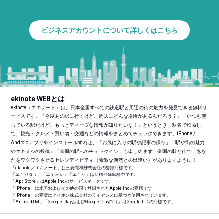
ビジネスアカウントについて詳しくはこちら
ekinote WEBとは
ekinote（エキノート）は、日本全国すべての鉄道駅と周辺の街の魅力を発見できる無料サ
ービスです。「今度あの駅に行くけど、周辺にどんな場所があるんだろう？」「いつも使
っている駅だけど、もっとディープな情報が知りたいな！」というとき、駅名で検索し
て、観光・グルメ・買い物・交通などの情報をまとめてチェックできます。iPhone /
Androidアプリをインストールすれば、「お気に入りの駅や記事の保存」「駅や街の魅力
やエキメシの投稿」「全国の駅へのチェックイン」も楽しめます。全国の駅と街で、あな
たをワクワクさせるセレンディピティ（素敵な偶然との出逢い）がありますように！
「ekinote／エキノート」は三菱電機株式会社の登録商標です。
「エキガタリ」「エキメシ」「エキ活」は商標登録出願中です。
「App Store」はApple Inc.のサービスマークです。
「iPhone」は米国およびその他の国で登録されたApple Inc.の商標です。
「iPhone」の商標はアイホン株式会社のライセンスに基づき使用されています。
「Android
TM
」「Google PlayおよびGoogle Playロゴ」はGoogle LLCの商標です。