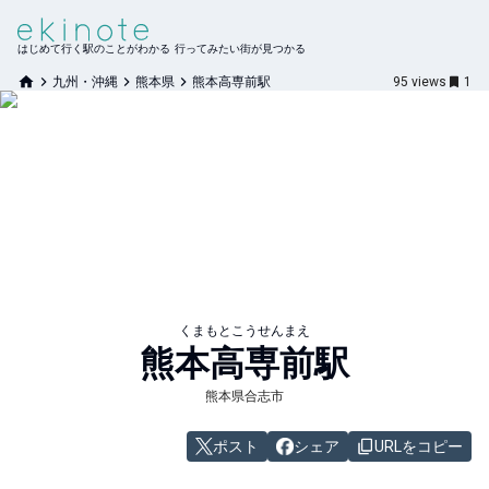
はじめて行く駅のことがわかる 行ってみたい街が見つかる
九州・沖縄
熊本県
熊本高専前駅
95
views
1
くまもとこうせんまえ
熊本高専前
駅
熊本県合志市
ポスト
シェア
URLをコピー