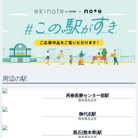
周辺の駅
再春医療センター前
駅
熊本県合志市
御代志
駅
熊本県合志市
黒石(熊本県)
駅
熊本県合志市