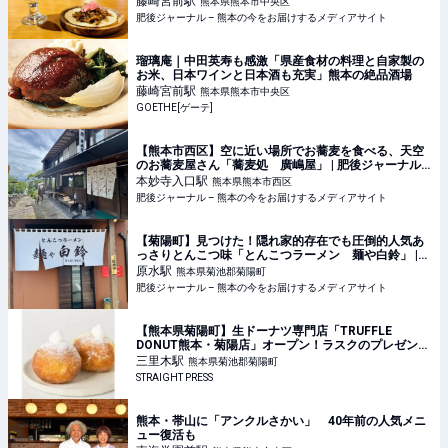
藤崎宮前
駅
熊本県熊本市中央区
けするメディアサイト
肥後ジャーナル – 熊本の今をお届けするメディアサイト
瑠璃庵｜中田英寿も感激「県産食材の料理と自家製の
お米、日本ワインと日本酒も充実」熊本の絶品酒場
藤崎宮前
駅
熊本県熊本市中央区
GOETHE[ゲーテ]
【熊本市西区】空に近い場所でお蕎麦を食べる、天空
のお蕎麦屋さん「蕎麦処 廣嶋屋」 | 肥後ジャーナル –
熊本の今をお届けするメディアサイト
本妙寺入口
駅
熊本県熊本市西区
肥後ジャーナル – 熊本の今をお届けするメディアサイト
【菊陽町】見つけた！隠れ家的存在でも圧倒的人気あ
っさりとんこつ味「とんこつラーメン 麺や白鈴」 |
肥後ジャーナル – 熊本の今をお届けするメディアサイ
原水
駅
熊本県菊池郡菊陽町
ト
肥後ジャーナル – 熊本の今をお届けするメディアサイト
【熊本県菊陽町】生ドーナツ専門店「TRUFFLE
DONUT熊本・菊陽店」オープン！ラスクのプレゼント
も
三里木
駅
熊本県菊池郡菊陽町
STRAIGHT PRESS
熊本・帯山に「アンクルさかい」 40年前の人気メニ
ュー復活も