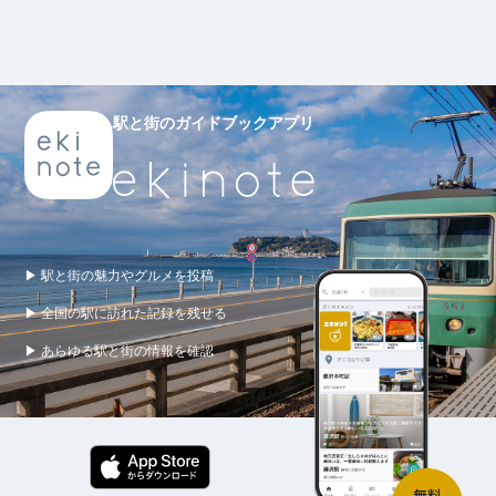
駅と街のガイドブックアプリ
▶ 駅と街の魅力やグルメを投稿
▶ 全国の駅に訪れた記録を残せる
▶ あらゆる駅と街の情報を確認