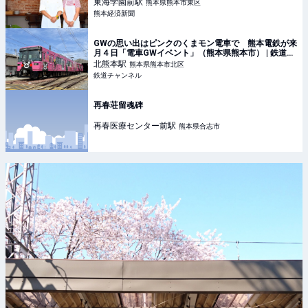
東海学園前
駅
熊本県熊本市東区
熊本経済新聞
GWの思い出はピンクのくまモン電車で 熊本電鉄が来
月４日「電車GWイベント」（熊本県熊本市） | 鉄道ニ
ュース | 鉄道チャンネル
北熊本
駅
熊本県熊本市北区
鉄道チャンネル
再春荘留魂碑
再春医療センター前
駅
熊本県合志市