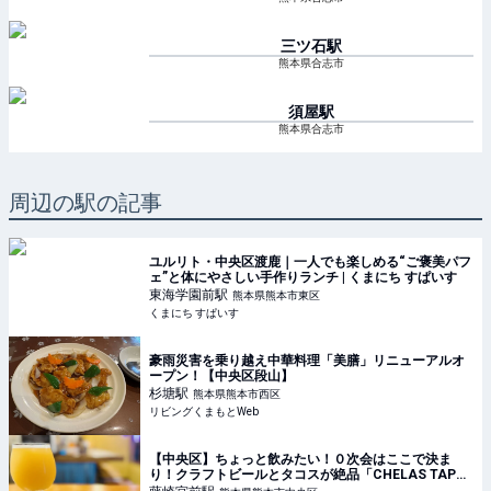
三ツ石
駅
熊本県合志市
須屋
駅
熊本県合志市
周辺の駅の記事
ユルリト・中央区渡鹿｜一人でも楽しめる“ご褒美パフ
ェ”と体にやさしい手作りランチ | くまにち すぱいす
東海学園前
駅
熊本県熊本市東区
くまにち すぱいす
豪雨災害を乗り越え中華料理「美膳」リニューアルオ
ープン！【中央区段山】
杉塘
駅
熊本県熊本市西区
リビングくまもとWeb
【中央区】ちょっと飲みたい！０次会はここで決ま
り！クラフトビールとタコスが絶品「CHELAS TAPAS
& BEER」が天国！ | 肥後ジャーナル – 熊本の今をお届