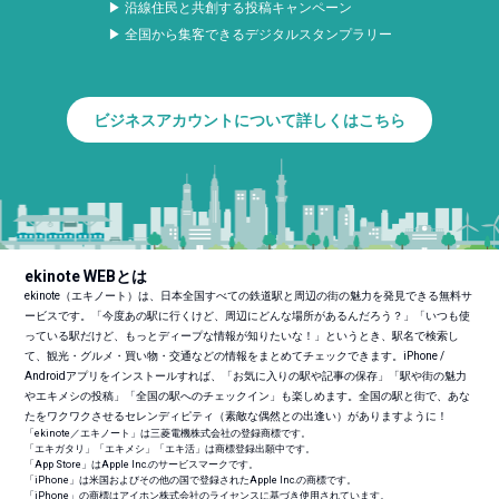
▶ 沿線住民と共創する投稿キャンペーン
▶ 全国から集客できるデジタルスタンプラリー
ビジネスアカウントについて詳しくはこちら
ekinote WEBとは
ekinote（エキノート）は、日本全国すべての鉄道駅と周辺の街の魅力を発見できる無料サ
ービスです。「今度あの駅に行くけど、周辺にどんな場所があるんだろう？」「いつも使
っている駅だけど、もっとディープな情報が知りたいな！」というとき、駅名で検索し
て、観光・グルメ・買い物・交通などの情報をまとめてチェックできます。iPhone /
Androidアプリをインストールすれば、「お気に入りの駅や記事の保存」「駅や街の魅力
やエキメシの投稿」「全国の駅へのチェックイン」も楽しめます。全国の駅と街で、あな
たをワクワクさせるセレンディピティ（素敵な偶然との出逢い）がありますように！
「ekinote／エキノート」は三菱電機株式会社の登録商標です。
「エキガタリ」「エキメシ」「エキ活」は商標登録出願中です。
「App Store」はApple Inc.のサービスマークです。
「iPhone」は米国およびその他の国で登録されたApple Inc.の商標です。
「iPhone」の商標はアイホン株式会社のライセンスに基づき使用されています。