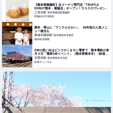
【熊本県菊陽町】生ドーナツ専門店「TRUFFLE
DONUT熊本・菊陽店」オープン！ラスクのプレゼント
も
三里木
駅
熊本県菊池郡菊陽町
STRAIGHT PRESS
熊本・帯山に「アンクルさかい」 40年前の人気メニ
ュー復活も
東海学園前
駅
熊本県熊本市東区
熊本経済新聞
GWの思い出はピンクのくまモン電車で 熊本電鉄が来
月４日「電車GWイベント」（熊本県熊本市） | 鉄道ニ
ュース | 鉄道チャンネル
北熊本
駅
熊本県熊本市北区
鉄道チャンネル