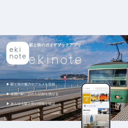
駅と街のガイドブックアプリ
▶ 駅と街の魅力やグルメを投稿
▶ 全国の駅に訪れた記録を残せる
▶ あらゆる駅と街の情報を確認