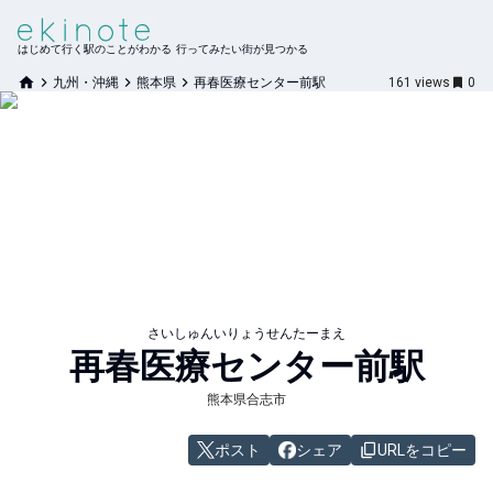
はじめて行く駅のことがわかる 行ってみたい街が見つかる
九州・沖縄
熊本県
再春医療センター前駅
161
views
0
さいしゅんいりょうせんたーまえ
再春医療センター前
駅
熊本県合志市
ポスト
シェア
URLをコピー