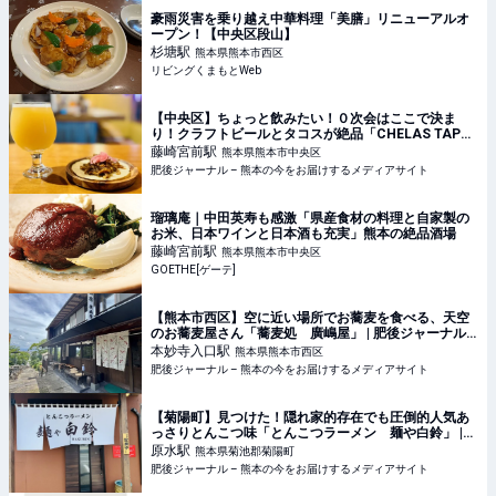
豪雨災害を乗り越え中華料理「美膳」リニューアルオ
ープン！【中央区段山】
杉塘
駅
熊本県熊本市西区
リビングくまもとWeb
【中央区】ちょっと飲みたい！０次会はここで決ま
り！クラフトビールとタコスが絶品「CHELAS TAPAS
& BEER」が天国！ | 肥後ジャーナル – 熊本の今をお届
藤崎宮前
駅
熊本県熊本市中央区
けするメディアサイト
肥後ジャーナル – 熊本の今をお届けするメディアサイト
瑠璃庵｜中田英寿も感激「県産食材の料理と自家製の
お米、日本ワインと日本酒も充実」熊本の絶品酒場
藤崎宮前
駅
熊本県熊本市中央区
GOETHE[ゲーテ]
【熊本市西区】空に近い場所でお蕎麦を食べる、天空
のお蕎麦屋さん「蕎麦処 廣嶋屋」 | 肥後ジャーナル –
熊本の今をお届けするメディアサイト
本妙寺入口
駅
熊本県熊本市西区
肥後ジャーナル – 熊本の今をお届けするメディアサイト
【菊陽町】見つけた！隠れ家的存在でも圧倒的人気あ
っさりとんこつ味「とんこつラーメン 麺や白鈴」 |
肥後ジャーナル – 熊本の今をお届けするメディアサイ
原水
駅
熊本県菊池郡菊陽町
ト
肥後ジャーナル – 熊本の今をお届けするメディアサイト