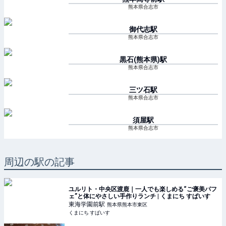
熊本県合志市
御代志
駅
熊本県合志市
黒石(熊本県)
駅
熊本県合志市
三ツ石
駅
熊本県合志市
須屋
駅
熊本県合志市
周辺の駅の記事
ユルリト・中央区渡鹿｜一人でも楽しめる“ご褒美パフ
ェ”と体にやさしい手作りランチ | くまにち すぱいす
東海学園前
駅
熊本県熊本市東区
くまにち すぱいす