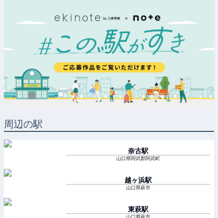
周辺の駅
奈古
駅
山口県阿武郡阿武町
越ヶ浜
駅
山口県萩市
東萩
駅
山口県萩市