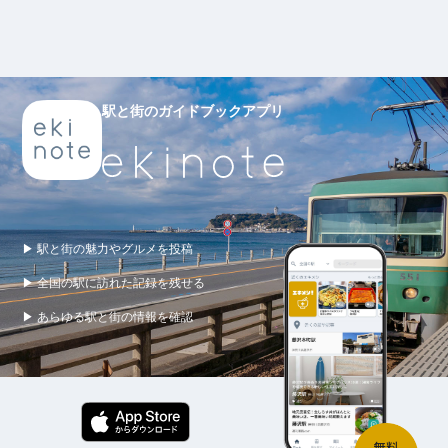
駅と街のガイドブックアプリ
▶ 駅と街の魅力やグルメを投稿
▶ 全国の駅に訪れた記録を残せる
▶ あらゆる駅と街の情報を確認