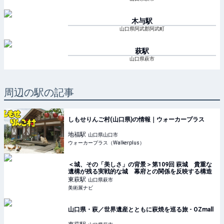
木与
駅
山口県阿武郡阿武町
萩
駅
山口県萩市
周辺の駅の記事
しもせりんご村(山口県)の情報｜ウォーカープラス
地福
駅
山口県山口市
ウォーカープラス（Walkerplus）
＜城、その「美しさ」の背景＞第109回 萩城 貴重な
遺構が残る実戦的な城 幕府との関係を反映する構造
東萩
駅
山口県萩市
美術展ナビ
山口県・萩／世界遺産とともに萩焼を巡る旅 - OZmall