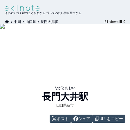
はじめて行く駅のことがわかる 行ってみたい街が見つかる
中国
山口県
長門大井駅
61
views
0
ながとおおい
長門大井
駅
山口県萩市
ポスト
シェア
URLをコピー