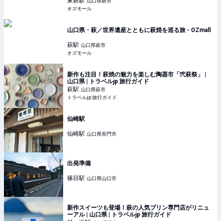
東萩
駅
山口県萩市
オズモール
山口県・萩／世界遺産とともに萩焼を巡る旅 - OZmall
萩
駅
山口県萩市
オズモール
新作も注目！萩焼の魅力を楽しむ陶器市「弐萩祭」 |
山口県 | トラベルjp 旅行ガイド
萩
駅
山口県萩市
トラベルjp 旅行ガイド
仙崎駅
仙崎
駅
山口県長門市
出発準備
篠目
駅
山口県山口市
新作スイーツも登場！萩の人気プリン専門店がリニュ
ーアル | 山口県 | トラベルjp 旅行ガイド