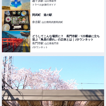
越ヶ浜
駅
山口県萩市
トラベルjp 旅行ガイド
阿武町 道の駅
奈古
駅
山口県阿武郡阿武町
どうしてこんな場所に？ 長門市駅・123番線に立ち
並ぶ「鳥居の群れ」の正体とは｜Jタウンネット
長門市
駅
山口県長門市
Jタウンネット