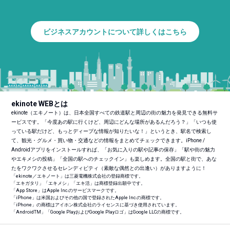
ビジネスアカウントについて詳しくはこちら
ekinote WEBとは
ekinote（エキノート）は、日本全国すべての鉄道駅と周辺の街の魅力を発見できる無料サ
ービスです。「今度あの駅に行くけど、周辺にどんな場所があるんだろう？」「いつも使
っている駅だけど、もっとディープな情報が知りたいな！」というとき、駅名で検索し
て、観光・グルメ・買い物・交通などの情報をまとめてチェックできます。iPhone /
Androidアプリをインストールすれば、「お気に入りの駅や記事の保存」「駅や街の魅力
やエキメシの投稿」「全国の駅へのチェックイン」も楽しめます。全国の駅と街で、あな
たをワクワクさせるセレンディピティ（素敵な偶然との出逢い）がありますように！
「ekinote／エキノート」は三菱電機株式会社の登録商標です。
「エキガタリ」「エキメシ」「エキ活」は商標登録出願中です。
「App Store」はApple Inc.のサービスマークです。
「iPhone」は米国およびその他の国で登録されたApple Inc.の商標です。
「iPhone」の商標はアイホン株式会社のライセンスに基づき使用されています。
「Android
TM
」「Google PlayおよびGoogle Playロゴ」はGoogle LLCの商標です。