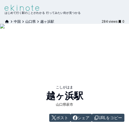
はじめて行く駅のことがわかる 行ってみたい街が見つかる
中国
山口県
越ヶ浜駅
284
views
0
こしがはま
越ヶ浜
駅
山口県萩市
ポスト
シェア
URLをコピー