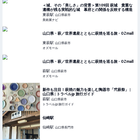
＜城、その「美しさ」の背景＞第109回 萩城 貴重な
遺構が残る実戦的な城 幕府との関係を反映する構造
東萩
駅
山口県萩市
美術展ナビ
山口県・萩／世界遺産とともに萩焼を巡る旅 - OZmall
東萩
駅
山口県萩市
オズモール
山口県・萩／世界遺産とともに萩焼を巡る旅 - OZmall
萩
駅
山口県萩市
オズモール
新作も注目！萩焼の魅力を楽しむ陶器市「弐萩祭」 |
山口県 | トラベルjp 旅行ガイド
萩
駅
山口県萩市
トラベルjp 旅行ガイド
仙崎駅
仙崎
駅
山口県長門市