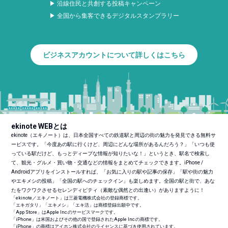
▶ 沿線住民と共創する投稿キャンペーン
▶ 全国から集客できるデジタルスタンプラリー
ビジネスアカウントについて詳しくはこちら
ekinote WEBとは
ekinote（エキノート）は、日本全国すべての鉄道駅と周辺の街の魅力を発見できる無料サ
ービスです。「今度あの駅に行くけど、周辺にどんな場所があるんだろう？」「いつも使
っている駅だけど、もっとディープな情報が知りたいな！」というとき、駅名で検索し
て、観光・グルメ・買い物・交通などの情報をまとめてチェックできます。iPhone /
Androidアプリをインストールすれば、「お気に入りの駅や記事の保存」「駅や街の魅力
やエキメシの投稿」「全国の駅へのチェックイン」も楽しめます。全国の駅と街で、あな
たをワクワクさせるセレンディピティ（素敵な偶然との出逢い）がありますように！
「ekinote／エキノート」は三菱電機株式会社の登録商標です。
「エキガタリ」「エキメシ」「エキ活」は商標登録出願中です。
「App Store」はApple Inc.のサービスマークです。
「iPhone」は米国およびその他の国で登録されたApple Inc.の商標です。
「iPhone」の商標はアイホン株式会社のライセンスに基づき使用されています。