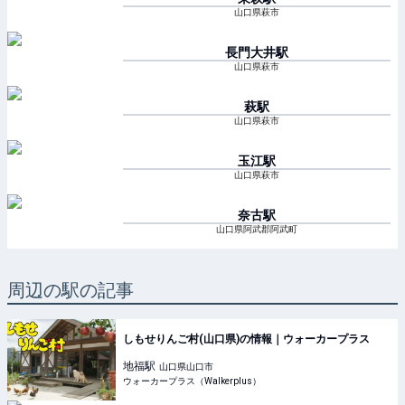
山口県萩市
長門大井
駅
山口県萩市
萩
駅
山口県萩市
玉江
駅
山口県萩市
奈古
駅
山口県阿武郡阿武町
周辺の駅の記事
しもせりんご村(山口県)の情報｜ウォーカープラス
地福
駅
山口県山口市
ウォーカープラス（Walkerplus）