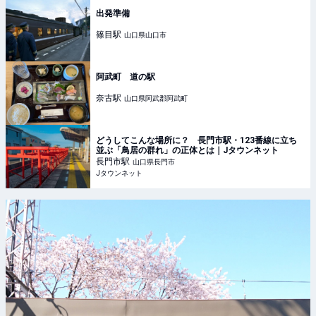
出発準備
篠目
駅
山口県山口市
阿武町 道の駅
奈古
駅
山口県阿武郡阿武町
どうしてこんな場所に？ 長門市駅・123番線に立ち
並ぶ「鳥居の群れ」の正体とは｜Jタウンネット
長門市
駅
山口県長門市
Jタウンネット