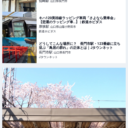
仙崎
駅
山口県長門市
キハ120美祢線ラッピング車両「さよなら乗車会」
【悲運のラッピング車…】 | 鉄道ホビダス
厚狭
駅
山口県山陽小野田市
鉄道ホビダス
どうしてこんな場所に？ 長門市駅・123番線に立ち
並ぶ「鳥居の群れ」の正体とは｜Jタウンネット
長門市
駅
山口県長門市
Jタウンネット