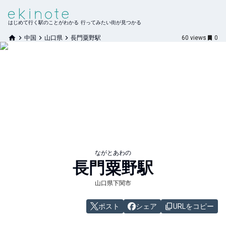
はじめて行く駅のことがわかる 行ってみたい街が見つかる
中国
山口県
長門粟野駅
60
views
0
ながとあわの
長門粟野
駅
山口県下関市
ポスト
シェア
URLをコピー