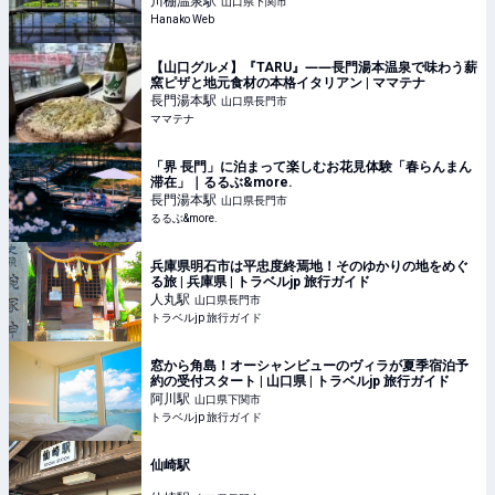
川棚温泉
駅
山口県下関市
Hanako Web
【山口グルメ】『TARU』――長門湯本温泉で味わう薪
窯ピザと地元食材の本格イタリアン | ママテナ
長門湯本
駅
山口県長門市
ママテナ
「界 長門」に泊まって楽しむお花見体験「春らんまん
滞在」｜るるぶ&more.
長門湯本
駅
山口県長門市
るるぶ&more.
兵庫県明石市は平忠度終焉地！そのゆかりの地をめぐ
る旅 | 兵庫県 | トラベルjp 旅行ガイド
人丸
駅
山口県長門市
トラベルjp 旅行ガイド
窓から角島！オーシャンビューのヴィラが夏季宿泊予
約の受付スタート | 山口県 | トラベルjp 旅行ガイド
阿川
駅
山口県下関市
トラベルjp 旅行ガイド
仙崎駅