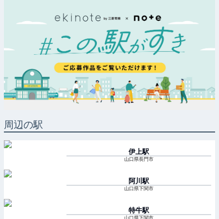
周辺の駅
伊上
駅
山口県長門市
阿川
駅
山口県下関市
特牛
駅
山口県下関市