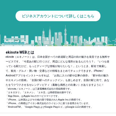
ビジネスアカウントについて詳しくはこちら
ekinote WEBとは
ekinote（エキノート）は、日本全国すべての鉄道駅と周辺の街の魅力を発見できる無料サ
ービスです。「今度あの駅に行くけど、周辺にどんな場所があるんだろう？」「いつも使
っている駅だけど、もっとディープな情報が知りたいな！」というとき、駅名で検索し
て、観光・グルメ・買い物・交通などの情報をまとめてチェックできます。iPhone /
Androidアプリをインストールすれば、「お気に入りの駅や記事の保存」「駅や街の魅力
やエキメシの投稿」「全国の駅へのチェックイン」も楽しめます。全国の駅と街で、あな
たをワクワクさせるセレンディピティ（素敵な偶然との出逢い）がありますように！
「ekinote／エキノート」は三菱電機株式会社の登録商標です。
「エキガタリ」「エキメシ」「エキ活」は商標登録出願中です。
「App Store」はApple Inc.のサービスマークです。
「iPhone」は米国およびその他の国で登録されたApple Inc.の商標です。
「iPhone」の商標はアイホン株式会社のライセンスに基づき使用されています。
「Android
TM
」「Google PlayおよびGoogle Playロゴ」はGoogle LLCの商標です。