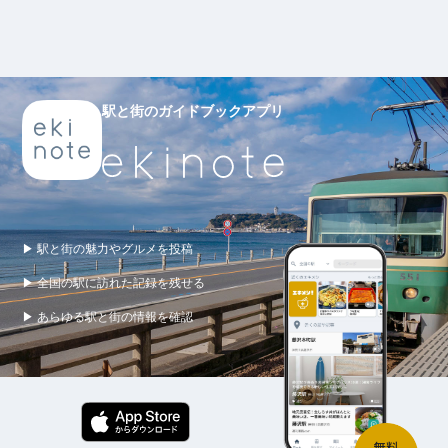
駅と街のガイドブックアプリ
▶ 駅と街の魅力やグルメを投稿
▶ 全国の駅に訪れた記録を残せる
▶ あらゆる駅と街の情報を確認