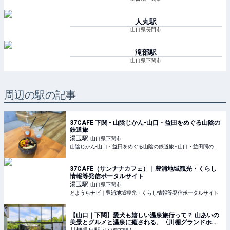
人丸
駅
山口県長門市
滝部
駅
山口県下関市
周辺の駅の記事
37CAFE 下関 - 山陰じかん-山口・益田をめぐる山陰の
鉄道旅
湯玉
駅
山口県下関市
山陰じかん-山口・益田をめぐる山陰の鉄道旅 - 山口・益田間の鉄道旅の魅力を紹介しています。JR山陰本線の絶景の中、列車にゆられ、ゆっくりと流れる時間をお楽しみください。
37CAFE（サンナナカフェ）｜豊浦地域観光・くらし
情報等発信ポータルサイト
湯玉
駅
山口県下関市
とようらナビ｜豊浦地域観光・くらし情報等発信ポータルサイト
【山口｜下関】愛犬も嬉しい温泉旅行って？ 山あいの
美景とグルメと温泉に癒される、〈川棚グランドホテ
ルお多福〉の休日。