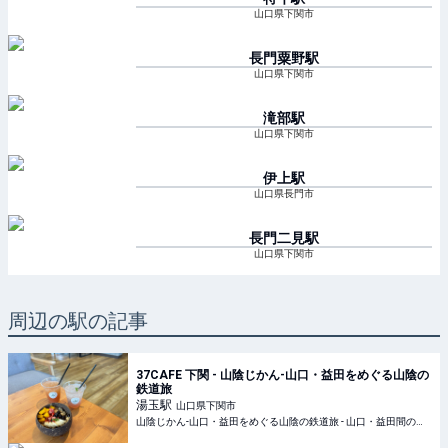
山口県下関市
長門粟野
駅
山口県下関市
滝部
駅
山口県下関市
伊上
駅
山口県長門市
長門二見
駅
山口県下関市
周辺の駅の記事
37CAFE 下関 - 山陰じかん-山口・益田をめぐる山陰の
鉄道旅
湯玉
駅
山口県下関市
山陰じかん-山口・益田をめぐる山陰の鉄道旅 - 山口・益田間の鉄道旅の魅力を紹介しています。JR山陰本線の絶景の中、列車にゆられ、ゆっくりと流れる時間をお楽しみください。