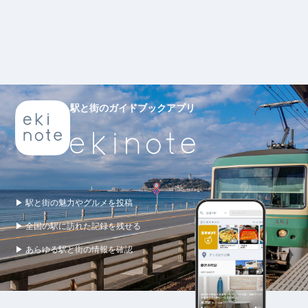
駅と街のガイドブックアプリ
▶ 駅と街の魅力やグルメを投稿
▶ 全国の駅に訪れた記録を残せる
▶ あらゆる駅と街の情報を確認