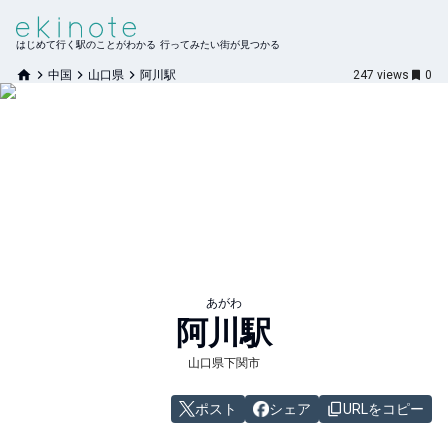
はじめて行く駅のことがわかる 行ってみたい街が見つかる
中国
山口県
阿川駅
247
views
0
あがわ
阿川
駅
山口県下関市
ポスト
シェア
URLをコピー