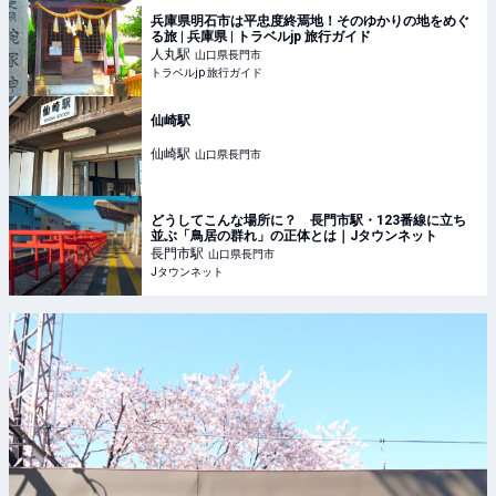
兵庫県明石市は平忠度終焉地！そのゆかりの地をめぐ
る旅 | 兵庫県 | トラベルjp 旅行ガイド
人丸
駅
山口県長門市
トラベルjp 旅行ガイド
仙崎駅
仙崎
駅
山口県長門市
どうしてこんな場所に？ 長門市駅・123番線に立ち
並ぶ「鳥居の群れ」の正体とは｜Jタウンネット
長門市
駅
山口県長門市
Jタウンネット