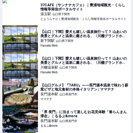
37CAFE（サンナナカフェ）｜豊浦地域観光・くらし
情報等発信ポータルサイト
湯玉
駅
山口県下関市
とようらナビ｜豊浦地域観光・くらし情報等発信ポータルサイト
【山口｜下関】愛犬も嬉しい温泉旅行って？ 山あいの
美景とグルメと温泉に癒される、〈川棚グランドホテ
ルお多福〉の休日。
新下関
駅
山口県下関市
Hanako Web
【山口｜下関】愛犬も嬉しい温泉旅行って？ 山あいの
美景とグルメと温泉に癒される、〈川棚グランドホテ
ルお多福〉の休日。
川棚温泉
駅
山口県下関市
Hanako Web
【山口グルメ】『TARU』――長門湯本温泉で味わう薪
窯ピザと地元食材の本格イタリアン | ママテナ
長門湯本
駅
山口県長門市
ママテナ
「界 長門」に泊まって楽しむお花見体験「春らんまん
滞在」｜るるぶ&more.
長門湯本
駅
山口県長門市
るるぶ&more.