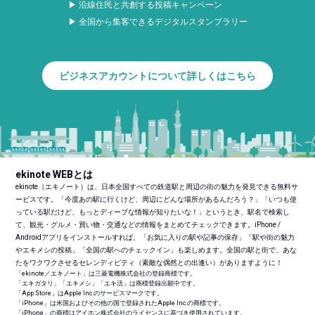
▶ 沿線住民と共創する投稿キャンペーン
▶ 全国から集客できるデジタルスタンプラリー
ビジネスアカウントについて詳しくはこちら
ekinote WEBとは
ekinote（エキノート）は、日本全国すべての鉄道駅と周辺の街の魅力を発見できる無料サ
ービスです。「今度あの駅に行くけど、周辺にどんな場所があるんだろう？」「いつも使
っている駅だけど、もっとディープな情報が知りたいな！」というとき、駅名で検索し
て、観光・グルメ・買い物・交通などの情報をまとめてチェックできます。iPhone /
Androidアプリをインストールすれば、「お気に入りの駅や記事の保存」「駅や街の魅力
やエキメシの投稿」「全国の駅へのチェックイン」も楽しめます。全国の駅と街で、あな
たをワクワクさせるセレンディピティ（素敵な偶然との出逢い）がありますように！
「ekinote／エキノート」は三菱電機株式会社の登録商標です。
「エキガタリ」「エキメシ」「エキ活」は商標登録出願中です。
「App Store」はApple Inc.のサービスマークです。
「iPhone」は米国およびその他の国で登録されたApple Inc.の商標です。
「iPhone」の商標はアイホン株式会社のライセンスに基づき使用されています。