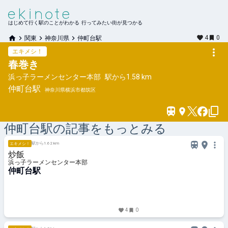
はじめて行く駅のことがわかる 行ってみたい街が見つかる
4
0
関東
神奈川県
仲町台駅
エキメシ！
春巻き
浜っ子ラーメンセンター本部
駅から
1.58 km
仲町台
駅
神奈川県横浜市都筑区
仲町台
駅の記事をもっとみる
駅から1.62 km
エキメシ！
炒飯
浜っ子ラーメンセンター本部
仲町台駅
4
0