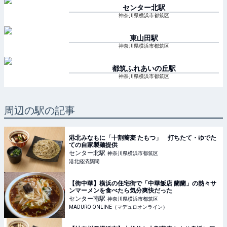
センター北
駅
神奈川県横浜市都筑区
東山田
駅
神奈川県横浜市都筑区
都筑ふれあいの丘
駅
神奈川県横浜市都筑区
周辺の駅の記事
港北みなもに「十割蕎麦 たもつ」 打ちたて・ゆでた
ての自家製麺提供
センター北
駅
神奈川県横浜市都筑区
港北経済新聞
【街中華】横浜の住宅街で「中華飯店 蘭蘭」の熱々サ
ンマーメンを食べたら気分爽快だった
センター南
駅
神奈川県横浜市都筑区
MADURO ONLINE（マデュロオンライン）