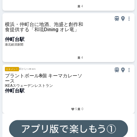
4
横浜・仲町台に地酒、泡盛と創作和
食提供する「和琉Dining オレ竜」
仲町台駅
港北経済新聞
4
駅から1.38 km
エキメシ！
プラントボール8個 キーマカレーソ
ース
IKEAスウェーデンレストラン
仲町台駅
5
0