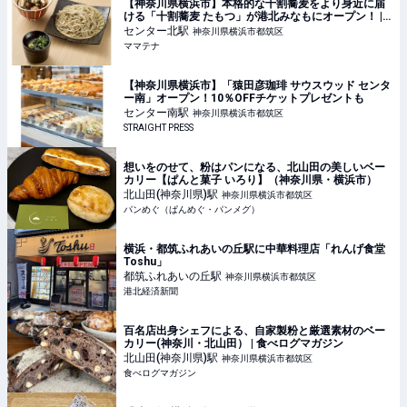
【神奈川県横浜市】本格的な十割蕎麦をより身近に届
ける「十割蕎麦 たもつ」が港北みなもにオープン！ |
ママテナ
センター北
駅
神奈川県横浜市都筑区
ママテナ
【神奈川県横浜市】「猿田彦珈琲 サウスウッド センタ
ー南」オープン！10％OFFチケットプレゼントも
センター南
駅
神奈川県横浜市都筑区
STRAIGHT PRESS
想いをのせて、粉はパンになる、北山田の美しいベー
カリー【ぱんと菓子 いろり】（神奈川県・横浜市）
北山田(神奈川県)
駅
神奈川県横浜市都筑区
パンめぐ（ぱんめぐ・パンメグ）
横浜・都筑ふれあいの丘駅に中華料理店「れんげ食堂
Toshu」
都筑ふれあいの丘
駅
神奈川県横浜市都筑区
港北経済新聞
百名店出身シェフによる、自家製粉と厳選素材のベー
カリー(神奈川・北山田） | 食べログマガジン
北山田(神奈川県)
駅
神奈川県横浜市都筑区
食べログマガジン