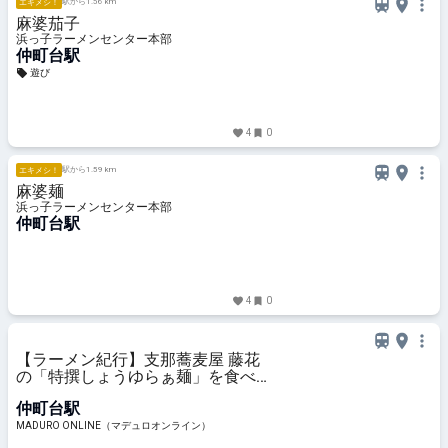
駅から1.56 km
エキメシ！
麻婆茄子
浜っ子ラーメンセンター本部
仲町台駅
遊び
4
0
駅から1.59 km
エキメシ！
麻婆麺
浜っ子ラーメンセンター本部
仲町台駅
4
0
【ラーメン紀行】支那蕎麦屋 藤花
の「特撰しょうゆらぁ麺」を食べに
横浜・ 仲町台駅へ
仲町台駅
MADURO ONLINE（マデュロオンライン）