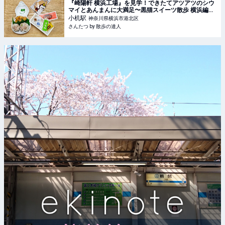
『崎陽軒 横浜工場』を見学！できたてアツアツのシウ
マイとあんまんに大満足〜黒猫スイーツ散歩 横浜編
⑧〜｜さんたつ by 散歩の達人
小机
駅
神奈川県横浜市港北区
さんたつ by 散歩の達人