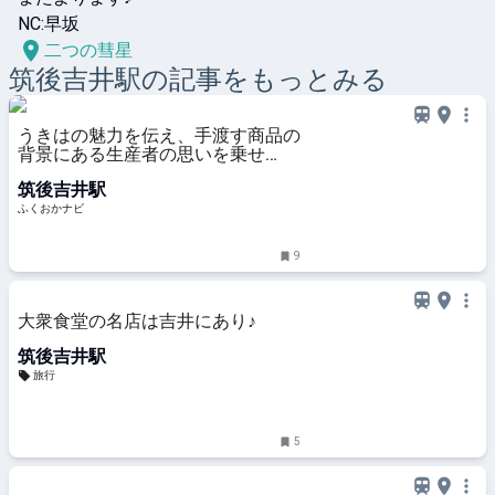
NC:早坂
二つの彗星
筑後吉井
駅の記事をもっとみる
うきはの魅力を伝え、手渡す商品の
背景にある生産者の思いを乗せ
て|Pass it on | ふくおかナビ
筑後吉井駅
ふくおかナビ
9
大衆食堂の名店は吉井にあり♪
筑後吉井駅
旅行
5