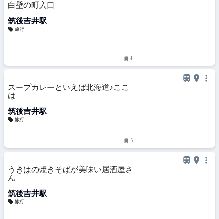
白壁の町入口
筑後吉井駅
旅行
4
スープカレーといえば北海道♪ここ
は
筑後吉井駅
旅行
6
うきはの焼きそばが美味い居酒屋さ
ん
筑後吉井駅
旅行