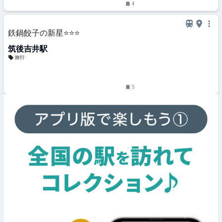
4
鉄鍋餃子の新星⭐️⭐️⭐️
筑後吉井駅
旅行
5