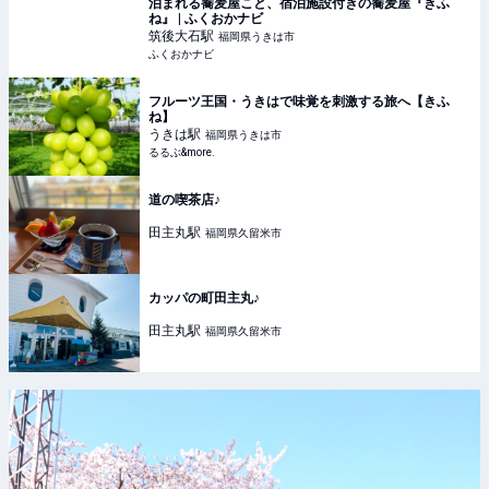
泊まれる蕎麦屋こと、宿泊施設付きの蕎麦屋『きふ
ね』 | ふくおかナビ
筑後大石
駅
福岡県うきは市
ふくおかナビ
フルーツ王国・うきはで味覚を刺激する旅へ【きふ
ね】
うきは
駅
福岡県うきは市
るるぶ&more.
道の喫茶店♪
田主丸
駅
福岡県久留米市
カッパの町田主丸♪
田主丸
駅
福岡県久留米市