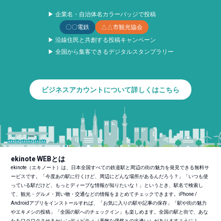
▶ 企業名・自治体名カラーバッジで投稿
〇〇電鉄
△△市観光協会
▶ 沿線住民と共創する投稿キャンペーン
▶ 全国から集客できるデジタルスタンプラリー
ビジネスアカウントについて詳しくはこちら
ekinote WEBとは
ekinote（エキノート）は、日本全国すべての鉄道駅と周辺の街の魅力を発見できる無料サ
ービスです。「今度あの駅に行くけど、周辺にどんな場所があるんだろう？」「いつも使
っている駅だけど、もっとディープな情報が知りたいな！」というとき、駅名で検索し
て、観光・グルメ・買い物・交通などの情報をまとめてチェックできます。iPhone /
Androidアプリをインストールすれば、「お気に入りの駅や記事の保存」「駅や街の魅力
やエキメシの投稿」「全国の駅へのチェックイン」も楽しめます。全国の駅と街で、あな
たをワクワクさせるセレンディピティ（素敵な偶然との出逢い）がありますように！