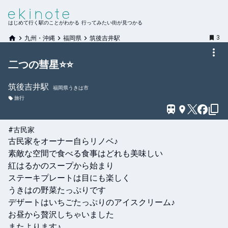
はじめて行く駅のことがわかる 行ってみたい街が見つかる
3
九州・沖縄
福岡県
筑後吉井駅
二つの彗星⭐️⭐️
筑後吉井
駅
福岡県うきは市
旅行
#古民家
古民家をオーナー自らリノベ♪

素敵な空間で食べる食事はどれも美味しい

紅はるかのスープから始まり

ステーキプレートは目にも楽しく

うきはの野菜たっぷりです

デザートはいちごたっぷりのアイスクリーム♪

お昼から贅沢しちゃいました

またよります♪
