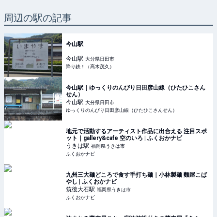
周辺の駅の記事
今山駅
今山
駅
大分県日田市
降り鉄！（高木茂久）
今山駅｜ゆっくりのんびり日田彦山線（ひたひこさん
せん）
今山
駅
大分県日田市
ゆっくりのんびり日田彦山線（ひたひこさんせん）
地元で活動するアーティスト作品に出合える 注目スポ
ット｜gallery&cafe 空のいろ | ふくおかナビ
うきは
駅
福岡県うきは市
ふくおかナビ
九州三大麺どころで食す手打ち麺｜小林製麺 麵屋こば
やし | ふくおかナビ
筑後大石
駅
福岡県うきは市
ふくおかナビ