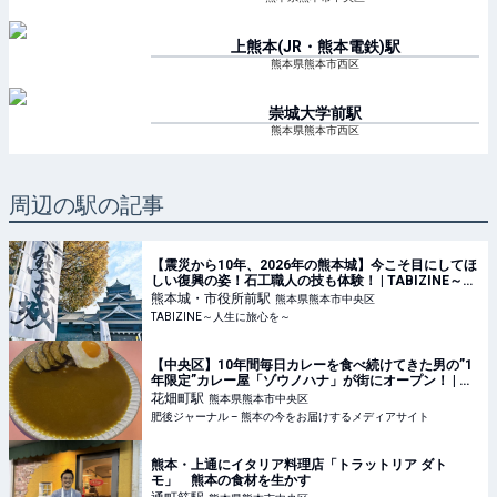
上熊本(JR・熊本電鉄)
駅
熊本県熊本市西区
崇城大学前
駅
熊本県熊本市西区
周辺の駅の記事
【震災から10年、2026年の熊本城】今こそ目にしてほ
しい復興の姿！石工職人の技も体験！ | TABIZINE～人
生に旅心を～
熊本城・市役所前
駅
熊本県熊本市中央区
TABIZINE～人生に旅心を～
【中央区】10年間毎日カレーを食べ続けてきた男の”1
年限定”カレー屋「ゾウノハナ」が街にオープン！ | 肥
後ジャーナル – 熊本の今をお届けするメディアサイト
花畑町
駅
熊本県熊本市中央区
肥後ジャーナル – 熊本の今をお届けするメディアサイト
熊本・上通にイタリア料理店「トラットリア ダト
モ」 熊本の食材を生かす