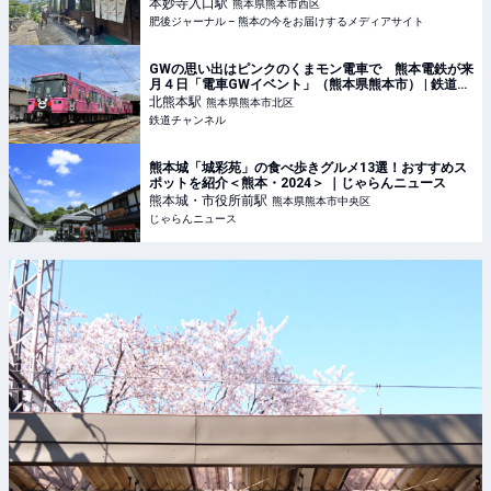
熊本の今をお届けするメディアサイト
本妙寺入口
駅
熊本県熊本市西区
肥後ジャーナル – 熊本の今をお届けするメディアサイト
GWの思い出はピンクのくまモン電車で 熊本電鉄が来
月４日「電車GWイベント」（熊本県熊本市） | 鉄道ニ
ュース | 鉄道チャンネル
北熊本
駅
熊本県熊本市北区
鉄道チャンネル
熊本城「城彩苑」の食べ歩きグルメ13選！おすすめス
ポットを紹介＜熊本・2024＞ ｜じゃらんニュース
熊本城・市役所前
駅
熊本県熊本市中央区
じゃらんニュース