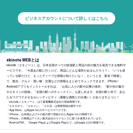
ビジネスアカウントについて詳しくはこちら
ekinote WEBとは
ekinote（エキノート）は、日本全国すべての鉄道駅と周辺の街の魅力を発見できる無料サ
ービスです。「今度あの駅に行くけど、周辺にどんな場所があるんだろう？」「いつも使
っている駅だけど、もっとディープな情報が知りたいな！」というとき、駅名で検索し
て、観光・グルメ・買い物・交通などの情報をまとめてチェックできます。iPhone /
Androidアプリをインストールすれば、「お気に入りの駅や記事の保存」「駅や街の魅力
やエキメシの投稿」「全国の駅へのチェックイン」も楽しめます。全国の駅と街で、あな
たをワクワクさせるセレンディピティ（素敵な偶然との出逢い）がありますように！
「ekinote／エキノート」は三菱電機株式会社の登録商標です。
「エキガタリ」「エキメシ」「エキ活」は商標登録出願中です。
「App Store」はApple Inc.のサービスマークです。
「iPhone」は米国およびその他の国で登録されたApple Inc.の商標です。
「iPhone」の商標はアイホン株式会社のライセンスに基づき使用されています。
「Android
TM
」「Google PlayおよびGoogle Playロゴ」はGoogle LLCの商標です。