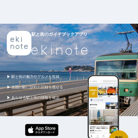
駅と街のガイドブックアプリ
▶ 駅と街の魅力やグルメを投稿
▶ 全国の駅に訪れた記録を残せる
▶ あらゆる駅と街の情報を確認