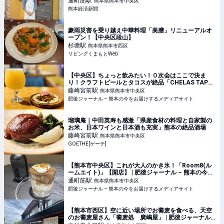
通町筋
駅
熊本県熊本市中央区
熊本経済新聞
豪雨災害を乗り越え中華料理「美膳」リニューアルオ
ープン！【中央区段山】
杉塘
駅
熊本県熊本市西区
リビングくまもとWeb
【中央区】ちょっと飲みたい！０次会はここで決ま
り！クラフトビールとタコスが絶品「CHELAS TAPAS
& BEER」が天国！ | 肥後ジャーナル – 熊本の今をお届
藤崎宮前
駅
熊本県熊本市中央区
けするメディアサイト
肥後ジャーナル – 熊本の今をお届けするメディアサイト
瑠璃庵｜中田英寿も感激「県産食材の料理と自家製の
お米、日本ワインと日本酒も充実」熊本の絶品酒場
藤崎宮前
駅
熊本県熊本市中央区
GOETHE[ゲーテ]
【熊本市中央区】これが大人のかき氷！「Room8(ル
ームエイト)」【開店】 | 肥後ジャーナル – 熊本の今を
お届けするメディアサイト
通町筋
駅
熊本県熊本市中央区
肥後ジャーナル – 熊本の今をお届けするメディアサイト
【熊本市西区】空に近い場所でお蕎麦を食べる、天空
のお蕎麦屋さん「蕎麦処 廣嶋屋」 | 肥後ジャーナル –