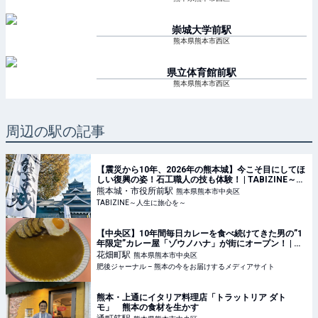
崇城大学前
駅
熊本県熊本市西区
県立体育館前
駅
熊本県熊本市西区
周辺の駅の記事
【震災から10年、2026年の熊本城】今こそ目にしてほ
しい復興の姿！石工職人の技も体験！ | TABIZINE～人
生に旅心を～
熊本城・市役所前
駅
熊本県熊本市中央区
TABIZINE～人生に旅心を～
【中央区】10年間毎日カレーを食べ続けてきた男の”1
年限定”カレー屋「ゾウノハナ」が街にオープン！ | 肥
後ジャーナル – 熊本の今をお届けするメディアサイト
花畑町
駅
熊本県熊本市中央区
肥後ジャーナル – 熊本の今をお届けするメディアサイト
熊本・上通にイタリア料理店「トラットリア ダト
モ」 熊本の食材を生かす