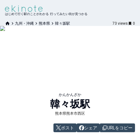
はじめて行く駅のことがわかる 行ってみたい街が見つかる
九州・沖縄
熊本県
韓々坂駅
73
views
0
かんかんざか
韓々坂
駅
熊本県熊本市西区
ポスト
シェア
URLをコピー