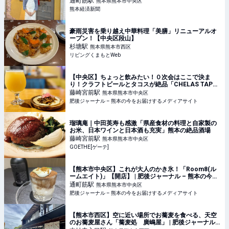
通町筋
駅
熊本県熊本市中央区
熊本経済新聞
豪雨災害を乗り越え中華料理「美膳」リニューアルオ
ープン！【中央区段山】
杉塘
駅
熊本県熊本市西区
リビングくまもとWeb
【中央区】ちょっと飲みたい！０次会はここで決ま
り！クラフトビールとタコスが絶品「CHELAS TAPAS
& BEER」が天国！ | 肥後ジャーナル – 熊本の今をお届
藤崎宮前
駅
熊本県熊本市中央区
けするメディアサイト
肥後ジャーナル – 熊本の今をお届けするメディアサイト
瑠璃庵｜中田英寿も感激「県産食材の料理と自家製の
お米、日本ワインと日本酒も充実」熊本の絶品酒場
藤崎宮前
駅
熊本県熊本市中央区
GOETHE[ゲーテ]
【熊本市中央区】これが大人のかき氷！「Room8(ル
ームエイト)」【開店】 | 肥後ジャーナル – 熊本の今を
お届けするメディアサイト
通町筋
駅
熊本県熊本市中央区
肥後ジャーナル – 熊本の今をお届けするメディアサイト
【熊本市西区】空に近い場所でお蕎麦を食べる、天空
のお蕎麦屋さん「蕎麦処 廣嶋屋」 | 肥後ジャーナル –