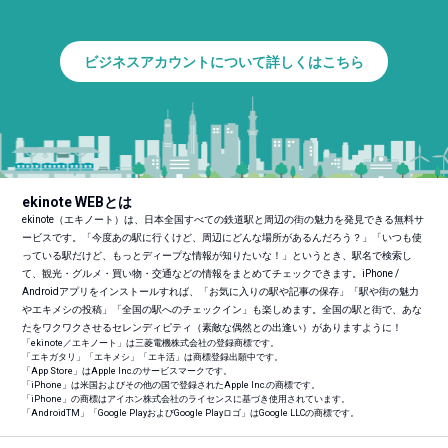
ビジネスアカウントについて詳しくはこちら
ekinote WEBとは
ekinote（エキノート）は、日本全国すべての鉄道駅と周辺の街の魅力を発見できる無料サ
ービスです。「今度あの駅に行くけど、周辺にどんな場所があるんだろう？」「いつも使
っている駅だけど、もっとディープな情報が知りたいな！」というとき、駅名で検索し
て、観光・グルメ・買い物・交通などの情報をまとめてチェックできます。iPhone /
Androidアプリをインストールすれば、「お気に入りの駅や記事の保存」「駅や街の魅力
やエキメシの投稿」「全国の駅へのチェックイン」も楽しめます。全国の駅と街で、あな
たをワクワクさせるセレンディピティ（素敵な偶然との出逢い）がありますように！
「ekinote／エキノート」は三菱電機株式会社の登録商標です。
「エキガタリ」「エキメシ」「エキ活」は商標登録出願中です。
「App Store」はApple Inc.のサービスマークです。
「iPhone」は米国およびその他の国で登録されたApple Inc.の商標です。
「iPhone」の商標はアイホン株式会社のライセンスに基づき使用されています。
「Android
TM
」「Google PlayおよびGoogle Playロゴ」はGoogle LLCの商標です。