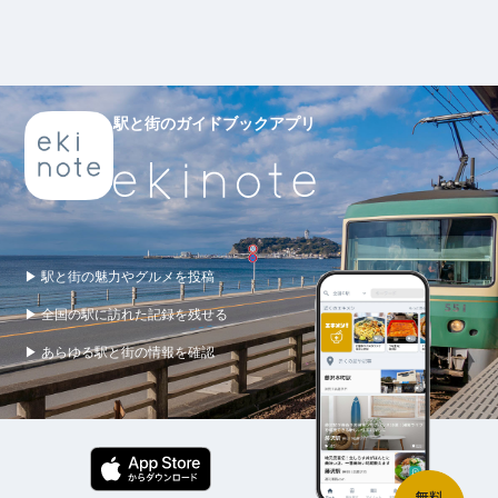
駅と街のガイドブックアプリ
▶ 駅と街の魅力やグルメを投稿
▶ 全国の駅に訪れた記録を残せる
▶ あらゆる駅と街の情報を確認