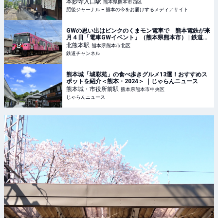
熊本の今をお届けするメディアサイト
本妙寺入口
駅
熊本県熊本市西区
肥後ジャーナル – 熊本の今をお届けするメディアサイト
GWの思い出はピンクのくまモン電車で 熊本電鉄が来
月４日「電車GWイベント」（熊本県熊本市） | 鉄道ニ
ュース | 鉄道チャンネル
北熊本
駅
熊本県熊本市北区
鉄道チャンネル
熊本城「城彩苑」の食べ歩きグルメ13選！おすすめス
ポットを紹介＜熊本・2024＞ ｜じゃらんニュース
熊本城・市役所前
駅
熊本県熊本市中央区
じゃらんニュース