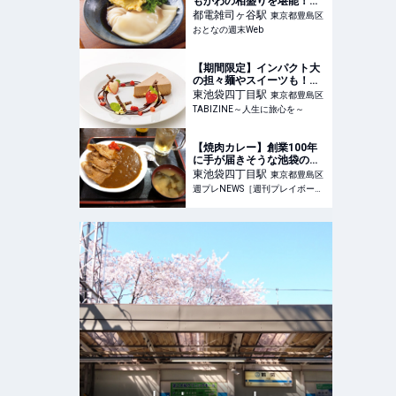
もかわの相盛りを堪能！
自家製タルタル添えのとり
都電雑司ヶ谷
駅
東京都豊島区
天もジューシーで絶品だっ
おとなの週末Web
た - おとなの週末Web
【期間限定】インパクト大
の担々麺やスイーツも！森
永チョコレートコラボメニ
東池袋四丁目
駅
東京都豊島区
ュー登場｜池袋サンシャイ
TABIZINE～人生に旅心を～
ンシティ | TABIZINE～人生
に旅心を～
【焼肉カレー】創業100年
に手が届きそうな池袋の老
舗食堂で食べる、超ボリュ
東池袋四丁目
駅
東京都豊島区
ームの焼肉カレー：パリッ
週プレNEWS［週刊プレイボーイのニュースサイト］
コ『今週のハマりメシ』第
161回 - ライフ・文化 - ニ
ュース