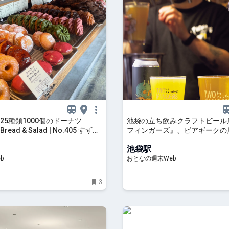
25種類1000個のドーナツ
池袋の立ち飲みクラフトビール
 Bread & Salad | No.405 すずら
フィンガーズ』、ビアギークの
生エディターズ | non-no web
が選ぶ10タップと壁一面の缶・
池袋駅
eb
おとなの週末Web
3