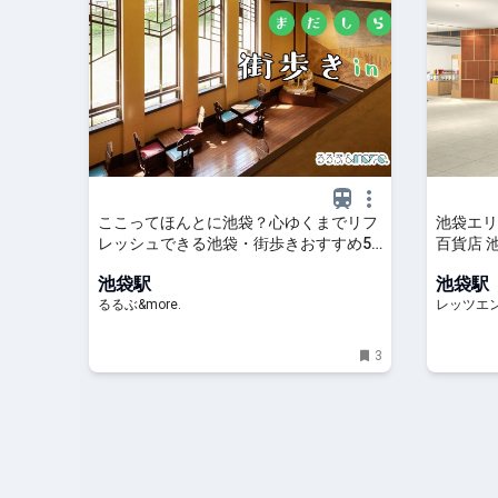
ここってほんとに池袋？心ゆくまでリフ
池袋エリ
レッシュできる池袋・街歩きおすすめ5
百貨店 
時間コース【るるぶ＆more. おさんぽ
ョイ東京
池袋駅
池袋駅
部】｜るるぶ&more.
るるぶ&more.
レッツエ
3