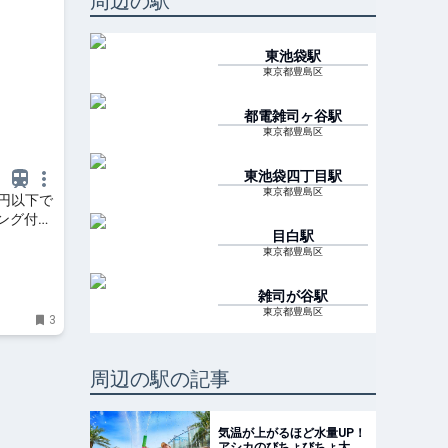
周辺の駅
東池袋
駅
東京都豊島区
都電雑司ヶ谷
駅
東京都豊島区
東池袋四丁目
駅
東京都豊島区
0円以下で
ング付き
目白
駅
東京都豊島区
雑司が谷
駅
東京都豊島区
3
周辺の駅の記事
気温が上がるほど水量UP！
アシカのびちょびちょ大作