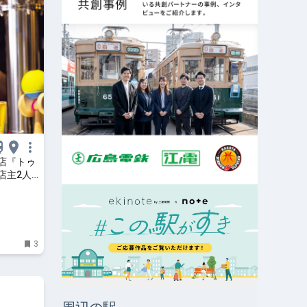
店『トゥ
店主2人
ボトル
3