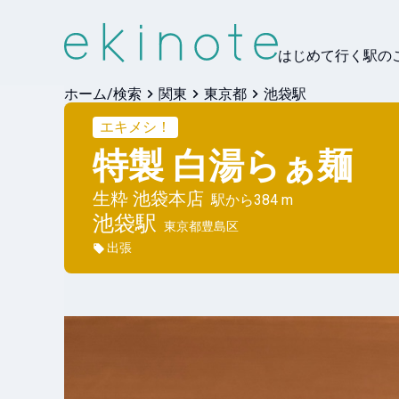
はじめて行く駅の
ホーム/検索
関東
東京都
池袋駅
エキメシ！
特製 白湯らぁ麺
生粋 池袋本店
駅から
384 m
池袋
駅
東京都豊島区
出張