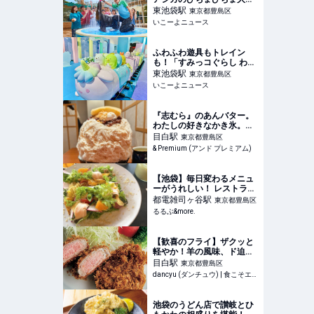
戦が池袋の水族館で 自由
東池袋
駅
東京都豊島区
研究も
いこーよニュース
ふわふわ遊具もトレイン
も！「すみっコぐらし わく
わくパーク」が関東初・池
東池袋
駅
東京都豊島区
袋で開催
いこーよニュース
『志むら』のあんバター。
わたしの好きなかき氷。写
真と文：八木光太郎 (俳優)
目白
駅
東京都豊島区
#1
& Premium (アンド プレミアム)
【池袋】毎日変わるメニュ
ーがうれしい！ レストラン
「GRIP」で季節のイタリア
都電雑司ヶ谷
駅
東京都豊島区
ンを楽しむ｜るるぶ
るるぶ&more.
&more.
【歓喜のフライ】ザクッと
軽やか！羊の風味、ド迫力
な『目白 旬香亭』の「ラム
目白
駅
東京都豊島区
カツ」。 | dancyu (ダンチ
dancyu (ダンチュウ) | 食こそエンターテインメント！
ュウ) | 食こそエンターテイ
ンメント！
池袋のうどん店で讃岐とひ