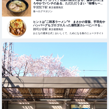
「味噌っ子 ふっく」出身の店主による、濃厚なのにま
ろやかでパンチのある、ただただうまい「味噌らーめ
ん」！（東京・学習院下） | 食べログマガジン
学習院下
駅
東京都豊島区
食べログマガジン
ヒントは“二郎系ラーメン”!? まさかの背脂、手羽先や
ハンバーグもゴロゴロ入った個性派カレーにハマる人
続出！ 雑司ヶ谷『カリー・ザ・ハードコア』 - おと
雑司が谷
駅
東京都豊島区
なの週末公式｜おいしくて、ためになる食のニュー
おとなの週末公式｜おいしくて、ためになる食のニュースサイト