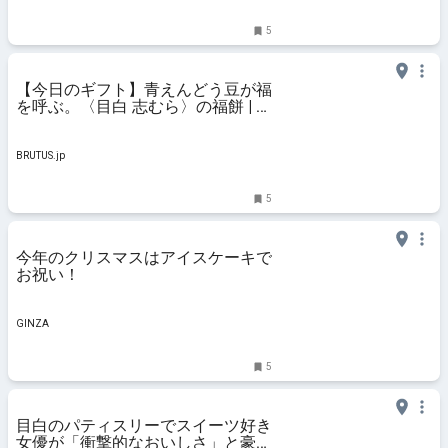
5
【今日のギフト】青えんどう豆が福
を呼ぶ。〈目白 志むら〉の福餅 | ブ
ルータス| BRUTUS.jp
BRUTUS.jp
5
今年のクリスマスはアイスケーキで
お祝い！
GINZA
5
目白のパティスリーでスイーツ好き
女優が「衝撃的なおいしさ」と豪語