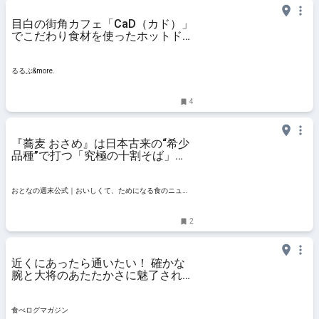
目白の街角カフェ「CaD（カド）」
でこだわり食材を使ったホットドッ
グを｜るるぶ&more.
るるぶ&more.
4
『蕎麦 おさめ』は日本古来の“希少
品種”で打つ「究極の十割そば」が
抜群!! 茶人や音楽家が家主だった
築100年の一軒家が新天地 - おとな
の週末公式｜おいしくて、ためにな
おとなの週末公式｜おいしくて、ためになる食のニュー
る食のニュースサイト
スサイト
2
近くにあったら通いたい！ 確かな
腕と大将のあたたかさに魅了される
寿司店 | 食べログマガジン
食べログマガジン