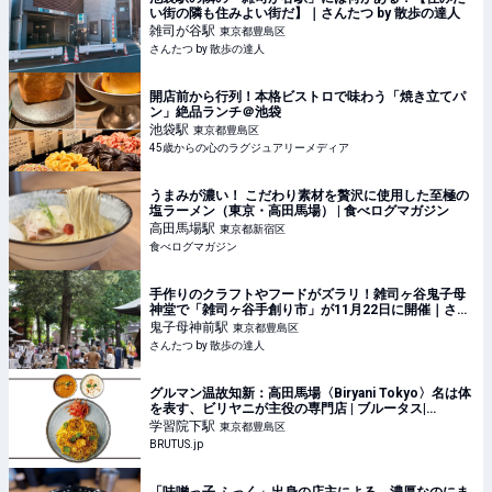
い街の隣も住みよい街だ】｜さんたつ by 散歩の達人
雑司が谷
駅
東京都豊島区
さんたつ by 散歩の達人
開店前から行列！本格ビストロで味わう「焼き立てパ
ン」絶品ランチ＠池袋
池袋
駅
東京都豊島区
45歳からの心のラグジュアリーメディア
うまみが濃い！ こだわり素材を贅沢に使用した至極の
塩ラーメン（東京・高田馬場） | 食べログマガジン
高田馬場
駅
東京都新宿区
食べログマガジン
手作りのクラフトやフードがズラリ！雑司ヶ谷鬼子母
神堂で「雑司ヶ谷手創り市」が11月22日に開催｜さん
たつ by 散歩の達人
鬼子母神前
駅
東京都豊島区
さんたつ by 散歩の達人
グルマン温故知新：高田馬場〈Biryani Tokyo〉名は体
を表す、ビリヤニが主役の専門店 | ブルータス|
BRUTUS.jp
学習院下
駅
東京都豊島区
BRUTUS.jp