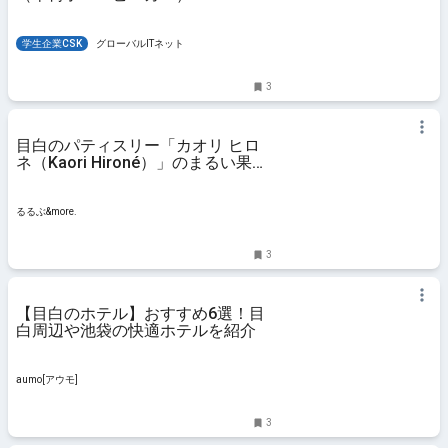
学生企業CSK
グローバルITネット
3
目白のパティスリー「カオリ ヒロ
ネ（Kaori Hironé）」のまるい果物
ショートケーキ｜るるぶ&more.
るるぶ&more.
3
【目白のホテル】おすすめ6選！目
白周辺や池袋の快適ホテルを紹介
aumo[アウモ]
3