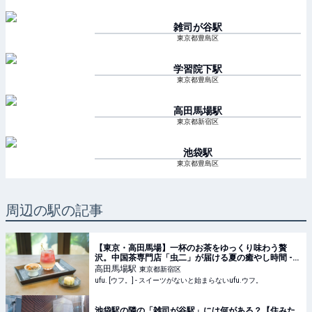
雑司が谷
駅
東京都豊島区
学習院下
駅
東京都豊島区
高田馬場
駅
東京都新宿区
池袋
駅
東京都豊島区
周辺の駅の記事
【東京・高田馬場】一杯のお茶をゆっくり味わう贅
沢。中国茶専門店「虫二」が届ける夏の癒やし時間 -
ufu. [ウフ。]
高田馬場
駅
東京都新宿区
ufu. [ウフ。] - スイーツがないと始まらないufu.ウフ。
池袋駅の隣の「雑司が谷駅」には何がある？【住みた