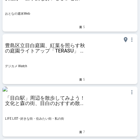
するおとなのデセール
おとなの週末Web
5
豊島区立目白庭園、紅葉を照らす秋
の庭園ライトアップ「TERASU」 三
脚が使用可能な“プレオープンカメ
ラマンサービスデー”も
デジカメ Watch
5
「目白駅」周辺を散歩してみよう！
文化と森の街、目白のおすすめ散
歩・ウォーキングスポット“9選” -
LIFE LIST - 好きな街・住みたい
街・私の街
LIFE LIST - 好きな街・住みたい街・私の街
7