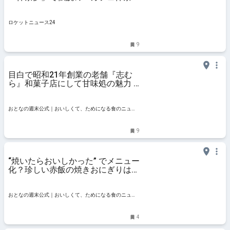
夢」を注文する / 駅前の気になる店
に行く
ロケットニュース24
9
目白で昭和21年創業の老舗『志む
ら』和菓子店にして甘味処の魅力 -
おとなの週末公式｜おいしくて、た
めになる食のニュースサイト
おとなの週末公式｜おいしくて、ためになる食のニュー
スサイト
9
“焼いたらおいしかった” でメニュー
化？珍しい赤飯の焼きおにぎりは、
かき氷の箸休めにぴったり『目白
志むら』 - おとなの週末公式｜おい
しくて、ためになる食のニュースサ
おとなの週末公式｜おいしくて、ためになる食のニュー
イト
スサイト
4