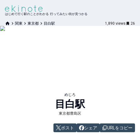
はじめて行く駅のことがわかる 行ってみたい街が見つかる
関東
東京都
目白駅
1,890
views
26
めじろ
目白
駅
東京都豊島区
ポスト
シェア
URLをコピー