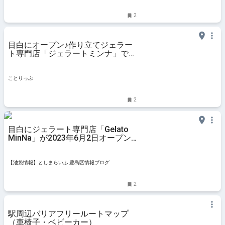
2
目白にオープン♪作り立てジェラー
ト専門店「ジェラートミンナ」で本
場イタリアの味を ｜ ことりっぷ
ことりっぷ
2
目白にジェラート専門店「Gelato
MinNa」が2023年6月2日オープン
予定
【池袋情報】としまらいふ 豊島区情報ブログ
2
駅周辺バリアフリールートマップ
（車椅子・ベビーカー）