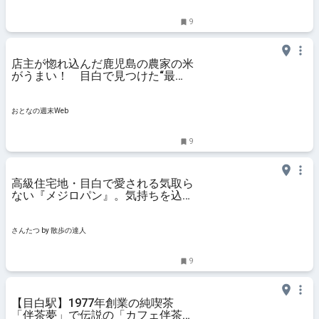
9
店主が惚れ込んだ鹿児島の農家の米
がうまい！ 目白で見つけた“最高
峰の和定食” - おとなの週末Web
おとなの週末Web
9
高級住宅地・目白で愛される気取ら
ない『メジロパン』。気持ちを込め
て丁寧に作られた美しいパンは懐か
しい味わい｜さんたつ by 散歩の達
人
さんたつ by 散歩の達人
9
【目白駅】1977年創業の純喫茶
「伴茶夢」で伝説の「カフェ伴茶