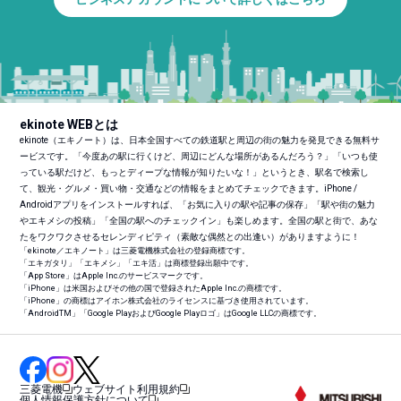
ekinote WEBとは
ekinote（エキノート）は、日本全国すべての鉄道駅と周辺の街の魅力を発見できる無料サ
ービスです。「今度あの駅に行くけど、周辺にどんな場所があるんだろう？」「いつも使
っている駅だけど、もっとディープな情報が知りたいな！」というとき、駅名で検索し
て、観光・グルメ・買い物・交通などの情報をまとめてチェックできます。iPhone /
Androidアプリをインストールすれば、「お気に入りの駅や記事の保存」「駅や街の魅力
やエキメシの投稿」「全国の駅へのチェックイン」も楽しめます。全国の駅と街で、あな
たをワクワクさせるセレンディピティ（素敵な偶然との出逢い）がありますように！
「ekinote／エキノート」は三菱電機株式会社の登録商標です。
「エキガタリ」「エキメシ」「エキ活」は商標登録出願中です。
「App Store」はApple Inc.のサービスマークです。
「iPhone」は米国およびその他の国で登録されたApple Inc.の商標です。
「iPhone」の商標はアイホン株式会社のライセンスに基づき使用されています。
「Android
TM
」「Google PlayおよびGoogle Playロゴ」はGoogle LLCの商標です。
三菱電機
ウェブサイト利用規約
個人情報保護方針について