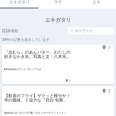
エキガタリ
マチ
エキ
エキガタリ
新着順
29
件の記事を表示しています
『志むら』のあんバター。わたしの
好きなかき氷。写真と文：八木光太
郎 (俳優) #1
& Premium (アンド プレミアム)
3
【歓喜のフライ】ザクッと軽やか！
羊の風味、ド迫力な『目白 旬香
亭』の「ラムカツ」。 | dancyu (ダ
ンチュウ) | 食こそエンターテイン
メント！
dancyu (ダンチュウ) | 食こそエンターテインメント！