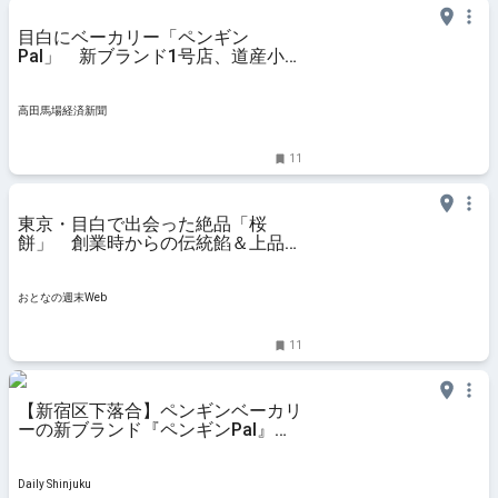
目白にベーカリー「ペンギン
Pal」 新ブランド1号店、道産小麦
使う
高田馬場経済新聞
11
東京・目白で出会った絶品「桜
餅」 創業時からの伝統餡＆上品な
桜葉の香りがたまらない - おとなの
週末Web
おとなの週末Web
11
【新宿区下落合】ペンギンベーカリ
ーの新ブランド『ペンギンPal』が4
月18日ニューオープン！北海道産
小麦の焼きたてパンを提供 | Daily
Shinjuku
Daily Shinjuku