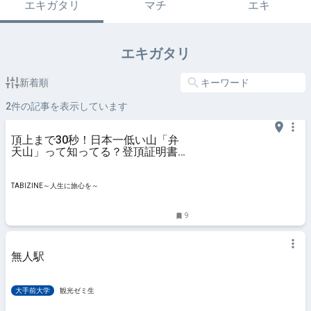
エキガタリ
マチ
エキ
エキガタリ
新着順
2
件の記事を表示しています
頂上まで30秒！日本一低い山「弁
天山」って知ってる？登頂証明書な
ど登る際のポイントや周辺観光スポ
ット | TABIZINE～人生に旅心を～
TABIZINE～人生に旅心を～
9
無人駅
大手前大学
観光ゼミ生