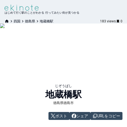
はじめて行く駅のことがわかる 行ってみたい街が見つかる
四国
徳島県
地蔵橋駅
183
views
0
じぞうばし
地蔵橋
駅
徳島県徳島市
ポスト
シェア
URLをコピー