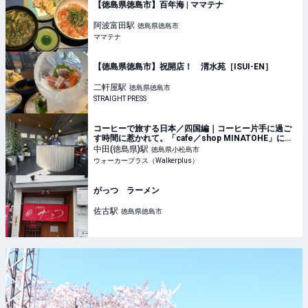
【徳島県徳島市】百年海 | ママテナ
阿波富田
駅
徳島県徳島市
ママテナ
【徳島県徳島市】祝開店！ 渭水苑［ISUI-EN］
二軒屋
駅
徳島県徳島市
STRAIGHT PRESS
コーヒーで旅する日本／四国編｜コーヒー片手に過ご
す時間に惹かれて。「cafe／shop MINATOHE」に現
れる、今ここにしかない憩いの風景(1/2)｜ウォーカー
中田(徳島県)
駅
徳島県小松島市
プラス
ウォーカープラス（Walkerplus）
がっつ ラーメン
佐古
駅
徳島県徳島市