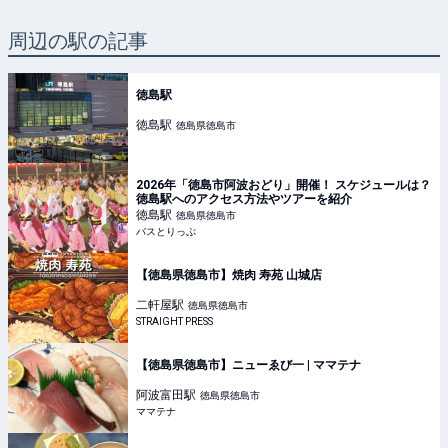
周辺の駅の記事
徳島駅
徳島
駅
徳島県徳島市
2026年「徳島市阿波おどり」開催！ スケジュールは？
徳島駅へのアクセス方法やツアーを紹介
徳島
駅
徳島県徳島市
バスとりっぷ
【徳島県徳島市】焼肉 寿苑 山城店
二軒屋
駅
徳島県徳島市
STRAIGHT PRESS
【徳島県徳島市】ニューゑび一 | ママテナ
阿波富田
駅
徳島県徳島市
ママテナ