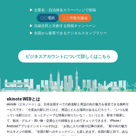
▶ 企業名・自治体名カラーバッジで投稿
〇〇電鉄
△△市観光協会
▶ 沿線住民と共創する投稿キャンペーン
▶ 全国から集客できるデジタルスタンプラリー
ビジネスアカウントについて詳しくはこちら
ekinote WEBとは
ekinote（エキノート）は、日本全国すべての鉄道駅と周辺の街の魅力を発見できる無料サ
ービスです。「今度あの駅に行くけど、周辺にどんな場所があるんだろう？」「いつも使
っている駅だけど、もっとディープな情報が知りたいな！」というとき、駅名で検索し
て、観光・グルメ・買い物・交通などの情報をまとめてチェックできます。iPhone /
Androidアプリをインストールすれば、「お気に入りの駅や記事の保存」「駅や街の魅力
やエキメシの投稿」「全国の駅へのチェックイン」も楽しめます。全国の駅と街で、あな