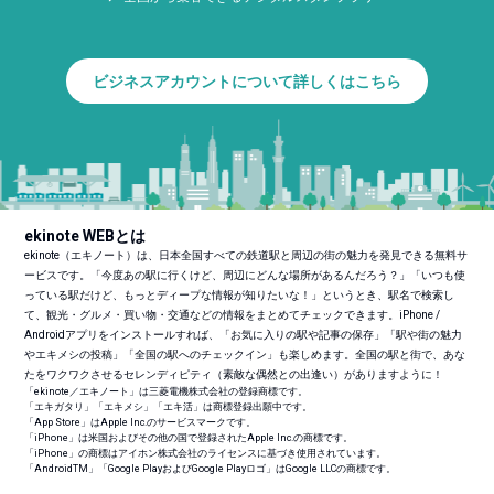
ビジネスアカウントについて詳しくはこちら
ekinote WEBとは
ekinote（エキノート）は、日本全国すべての鉄道駅と周辺の街の魅力を発見できる無料サ
ービスです。「今度あの駅に行くけど、周辺にどんな場所があるんだろう？」「いつも使
っている駅だけど、もっとディープな情報が知りたいな！」というとき、駅名で検索し
て、観光・グルメ・買い物・交通などの情報をまとめてチェックできます。iPhone /
Androidアプリをインストールすれば、「お気に入りの駅や記事の保存」「駅や街の魅力
やエキメシの投稿」「全国の駅へのチェックイン」も楽しめます。全国の駅と街で、あな
たをワクワクさせるセレンディピティ（素敵な偶然との出逢い）がありますように！
「ekinote／エキノート」は三菱電機株式会社の登録商標です。
「エキガタリ」「エキメシ」「エキ活」は商標登録出願中です。
「App Store」はApple Inc.のサービスマークです。
「iPhone」は米国およびその他の国で登録されたApple Inc.の商標です。
「iPhone」の商標はアイホン株式会社のライセンスに基づき使用されています。
「Android
TM
」「Google PlayおよびGoogle Playロゴ」はGoogle LLCの商標です。