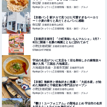
椥辻
駅
京都府京都市山科区
Kyotopi [キョウトピ] 京都情報・観光・旅行・グルメ
【京都パン】駅チカで見つけた可愛すぎるベーカリ
ー！小麦の香りと具だくさんパンに感動
椥辻
駅
京都府京都市山科区
Kyotopi [キョウトピ] 京都情報・観光・旅行・グルメ
【京都府京都市】「小町美味いもんマルシェ」3月7・
8日に開催！名勝の梅園とともに訪れてみて
小野(京都府)
駅
京都府京都市山科区
STRAIGHT PRESS
宇治の名店がついに支店を！沼る美味しさの麻辣担々
麺が人気「三国志 六地蔵店」
六地蔵(奈良線・京都市営)
駅
京都府宇治市
Kyotopi [キョウトピ] 京都情報・観光・旅行・グルメ
【京都】海鮮丼と焼魚好きに推薦！「大起水産」が始
めた海鮮丼と干物定食の専門店がオープン
小野(京都府)
駅
京都府京都市山科区
Kyotopi [キョウトピ] 京都情報・観光・旅行・グルメ
『響け！ユーフォニアム』の聖地まとめ 宇治市の名所
を回ろう | トラベルjp 旅行ガイド