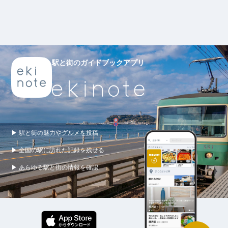
駅と街のガイドブックアプリ
▶ 駅と街の魅力やグルメを投稿
▶ 全国の駅に訪れた記録を残せる
▶ あらゆる駅と街の情報を確認