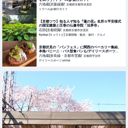
六地蔵(京阪線)
駅
京都府京都市伏見区
トラベルjp 旅行ガイド
【京都ツウ】知る人ぞ知る『蓮の花』名所☆平安様式
の国宝建築と圧巻の仏像寺院「法界寺」
石田(京都府)
駅
京都府京都市伏見区
Kyotopi [キョウトピ] 京都情報・観光・旅行・グルメ
京都伏見の「パンフェス」に関西のベーカリー集結、
本格パニーニ・バス型食パンも/デイリースポーツ
online
六地蔵(奈良線・京都市営)
駅
京都府宇治市
デイリースポーツ online