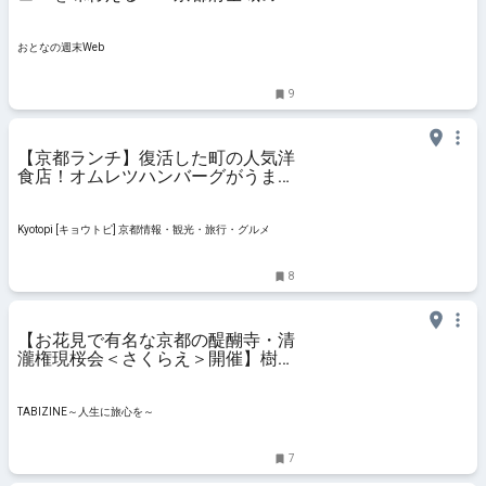
食を「まるごと、一度に」楽しめる
祭典「KYOTO GASTRONOMY
SUMMIT」2月8日開催 - おとなの週
おとなの週末Web
末Web
9
【京都ランチ】復活した町の人気洋
食店！オムレツハンバーグがうまい
「六三亭（むつみてい）」
Kyotopi [キョウトピ] 京都情報・観光・旅行・グルメ
8
【お花見で有名な京都の醍醐寺・清
瀧権現桜会＜さくらえ＞開催】樹齢
180年の大枝垂れ桜も！特別拝観イ
ベントも開催
TABIZINE～人生に旅心を～
7