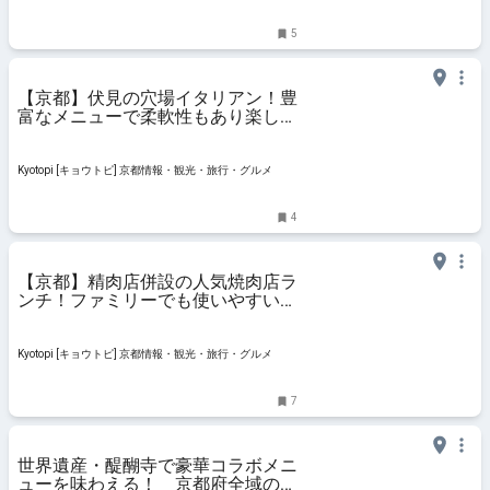
5
【京都】伏見の穴場イタリアン！豊
富なメニューで柔軟性もあり楽しい
「リコルド」
Kyotopi [キョウトピ] 京都情報・観光・旅行・グルメ
4
【京都】精肉店併設の人気焼肉店ラ
ンチ！ファミリーでも使いやすい
「きっちゃん牛肉本舗」
Kyotopi [キョウトピ] 京都情報・観光・旅行・グルメ
7
世界遺産・醍醐寺で豪華コラボメニ
ューを味わえる！ 京都府全域の美