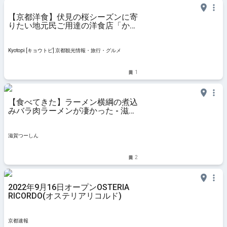
【京都洋食】伏見の桜シーズンに寄
りたい地元民ご用達の洋食店「かり
んや」
Kyotopi [キョウトピ] 京都観光情報・旅行・グルメ
1
【食べてきた】ラーメン横綱の煮込
みバラ肉ラーメンが凄かった - 滋賀
つーしん
滋賀つーしん
2
2022年9月16日オープンOSTERIA
RICORDO(オステリアリコルド)
京都速報