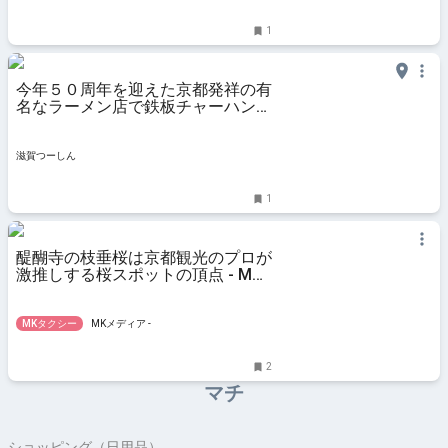
1
今年５０周年を迎えた京都発祥の有
名なラーメン店で鉄板チャーハンと
ラーメンを食べてみた - 滋賀つーし
ん
滋賀つーしん
1
醍醐寺の枝垂桜は京都観光のプロが
激推しする桜スポットの頂点 - MK
メディア
MKタクシー
MKメディア -
2
マチ
ショッピング（日用品）