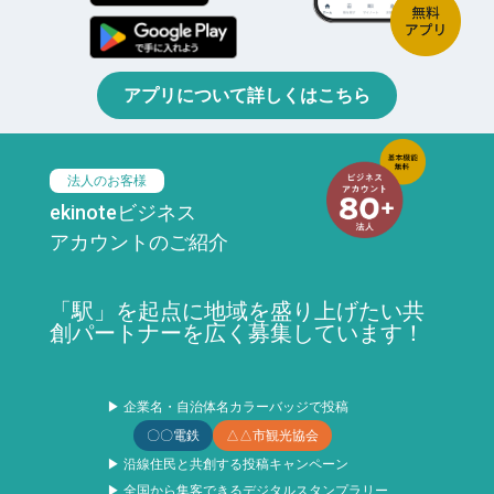
アプリについて詳しくはこちら
法人のお客様
ekinoteビジネス
アカウントのご紹介
「駅」を起点に地域を盛り上げたい共
創パートナーを広く募集しています！
▶ 企業名・自治体名カラーバッジで投稿
〇〇電鉄
△△市観光協会
▶ 沿線住民と共創する投稿キャンペーン
▶ 全国から集客できるデジタルスタンプラリー