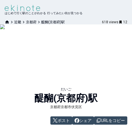
はじめて行く駅のことがわかる 行ってみたい街が見つかる
近畿
京都府
醍醐(京都府)駅
618
views
12
だいご
醍醐(京都府)
駅
京都府京都市伏見区
ポスト
シェア
URLをコピー