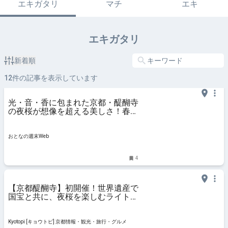
エキガタリ
マチ
エキ
エキガタリ
新着順
12
件の記事を表示しています
光・音・香に包まれた京都・醍醐寺
の夜桜が想像を超える美しさ！春の
絶景と食を楽しむ週末旅
おとなの週末Web
4
【京都醍醐寺】初開催！世界遺産で
国宝と共に、夜桜を楽しむライトア
ップイベント
Kyotopi [キョウトピ] 京都情報・観光・旅行・グルメ