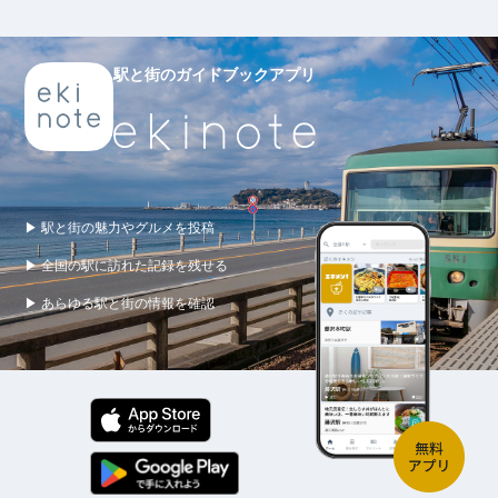
駅と街のガイドブックアプリ
▶ 駅と街の魅力やグルメを投稿
▶ 全国の駅に訪れた記録を残せる
▶ あらゆる駅と街の情報を確認