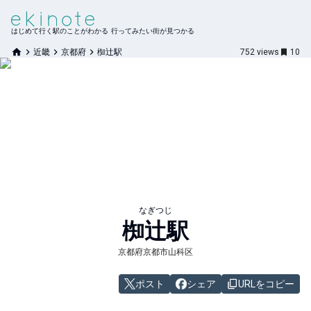
はじめて行く駅のことがわかる 行ってみたい街が見つかる
近畿
京都府
椥辻駅
752
views
10
なぎつじ
椥辻
駅
京都府京都市山科区
ポスト
シェア
URLをコピー