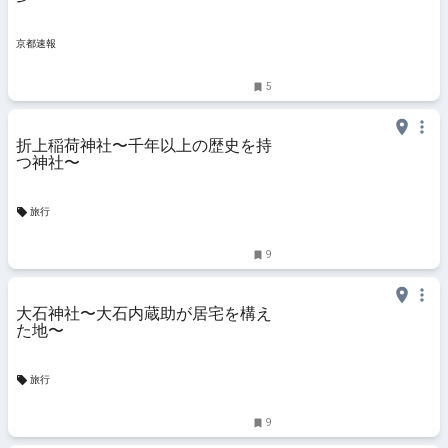
京都速報
5
折上稲荷神社〜千年以上の歴史を持
つ神社〜
旅行
9
大石神社〜大石内蔵助が居宅を構え
た地〜
旅行
9