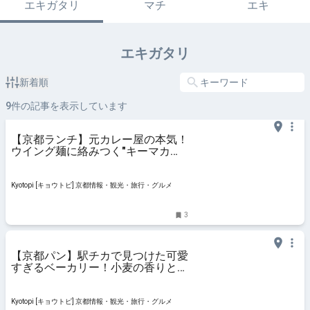
エキガタリ
マチ
エキ
エキガタリ
新着順
9
件の記事を表示しています
【京都ランチ】元カレー屋の本気！
ウイング麺に絡みつく"キーマカレ
ーまぜそば"の衝撃
Kyotopi [キョウトピ] 京都情報・観光・旅行・グルメ
3
【京都パン】駅チカで見つけた可愛
すぎるベーカリー！小麦の香りと具
だくさんパンに感動
Kyotopi [キョウトピ] 京都情報・観光・旅行・グルメ