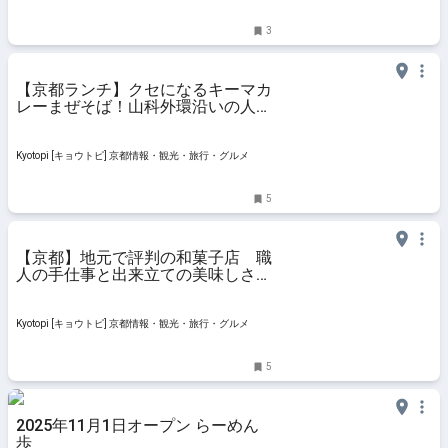
3
【京都ランチ】クセになるキーマカ
レーまぜそば！山科外環沿いの人気
店「Lee」
Kyotopi [キョウトピ] 京都情報・観光・旅行・グルメ
5
【京都】地元で評判の和菓子店 職
人の手仕事と出来立ての美味しさ
「萬屋琳窕 本店」
Kyotopi [キョウトピ] 京都情報・観光・旅行・グルメ
5
2025年11月1日オープン らーめん
歩