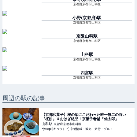
京都府京都市山科区
小野(京都府)
駅
京都府京都市山科区
京阪山科
駅
京都府京都市山科区
山科
駅
京都府京都市山科区
四宮
駅
京都府京都市山科区
周辺の駅の記事
【京都和菓子】桜の葉にこだわった唯一無二の白い
『桜餅』＆おはぎ絶品！京菓子老舗「仙太郎」
山科
駅
京都府京都市山科区
Kyotopi [キョウトピ] 京都情報・観光・旅行・グルメ