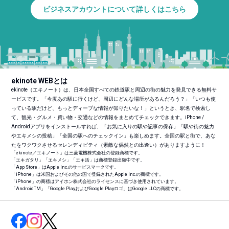
ビジネスアカウントについて詳しくはこちら
ekinote WEBとは
ekinote（エキノート）は、日本全国すべての鉄道駅と周辺の街の魅力を発見できる無料サ
ービスです。「今度あの駅に行くけど、周辺にどんな場所があるんだろう？」「いつも使
っている駅だけど、もっとディープな情報が知りたいな！」というとき、駅名で検索し
て、観光・グルメ・買い物・交通などの情報をまとめてチェックできます。iPhone /
Androidアプリをインストールすれば、「お気に入りの駅や記事の保存」「駅や街の魅力
やエキメシの投稿」「全国の駅へのチェックイン」も楽しめます。全国の駅と街で、あな
たをワクワクさせるセレンディピティ（素敵な偶然との出逢い）がありますように！
「ekinote／エキノート」は三菱電機株式会社の登録商標です。
「エキガタリ」「エキメシ」「エキ活」は商標登録出願中です。
「App Store」はApple Inc.のサービスマークです。
「iPhone」は米国およびその他の国で登録されたApple Inc.の商標です。
「iPhone」の商標はアイホン株式会社のライセンスに基づき使用されています。
「Android
TM
」「Google PlayおよびGoogle Playロゴ」はGoogle LLCの商標です。