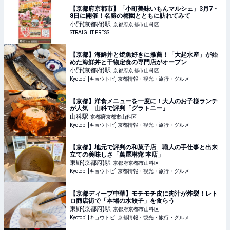
【京都府京都市】「小町美味いもんマルシェ」3月7・
8日に開催！名勝の梅園とともに訪れてみて
小野(京都府)
駅
京都府京都市山科区
STRAIGHT PRESS
【京都】海鮮丼と焼魚好きに推薦！「大起水産」が始
めた海鮮丼と干物定食の専門店がオープン
小野(京都府)
駅
京都府京都市山科区
Kyotopi [キョウトピ] 京都情報・観光・旅行・グルメ
【京都】洋食メニューを一度に！大人のお子様ランチ
が人気 山科で評判「グラトニー」
山科
駅
京都府京都市山科区
Kyotopi [キョウトピ] 京都情報・観光・旅行・グルメ
【京都】地元で評判の和菓子店 職人の手仕事と出来
立ての美味しさ「萬屋琳窕 本店」
東野(京都府)
駅
京都府京都市山科区
Kyotopi [キョウトピ] 京都情報・観光・旅行・グルメ
【京都ディープ中華】モチモチ皮に肉汁が炸裂！レト
ロ商店街で「本場の水餃子」を食らう
東野(京都府)
駅
京都府京都市山科区
Kyotopi [キョウトピ] 京都情報・観光・旅行・グルメ