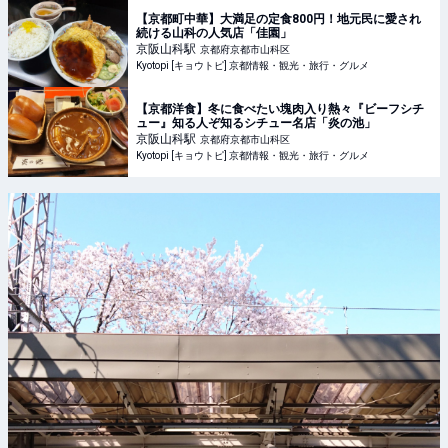
【京都町中華】大満足の定食800円！地元民に愛され
続ける山科の人気店「佳園」
京阪山科
駅
京都府京都市山科区
Kyotopi [キョウトピ] 京都情報・観光・旅行・グルメ
【京都洋食】冬に食べたい塊肉入り熱々『ビーフシチ
ュー』知る人ぞ知るシチュー名店「炎の池」
京阪山科
駅
京都府京都市山科区
Kyotopi [キョウトピ] 京都情報・観光・旅行・グルメ