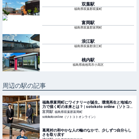
双葉
駅
福島県双葉郡双葉町
富岡
駅
福島県双葉郡富岡町
浪江
駅
福島県双葉郡浪江町
桃内
駅
福島県南相馬市小高区
周辺の駅の記事
福島県富岡町にワイナリーが誕生。環境再生と地域の
力で描く町の未来とは？ | sotokoto online（ソトコト
オンライン）
富岡
駅
福島県双葉郡富岡町
sotokoto online（ソトコトオンライン）
葛尾村の和やかな人の輪のなかで、少しずつ自分らし
さを取り戻す