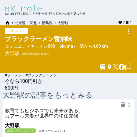
はじめて行く駅のことがわかる 行ってみたい街が見つかる
7
1
北海道・東北
福島県
大野駅
エキメシ！
ブラックラーメン醤油味
コミュニティキッチン090（okuma）
駅から
4.00 km
大野
駅
福島県双葉郡大熊町
#ラーメン #ブラックラーメン
今なら100円引き！
800円
大野
駅の記事をもっとみる
教育でもビジネスでも未来がある。
カプール夫妻が世界中の移住先候補
から大熊町を選んだわけ
大野駅
未来ワークふくしま
未来ワークふくしま