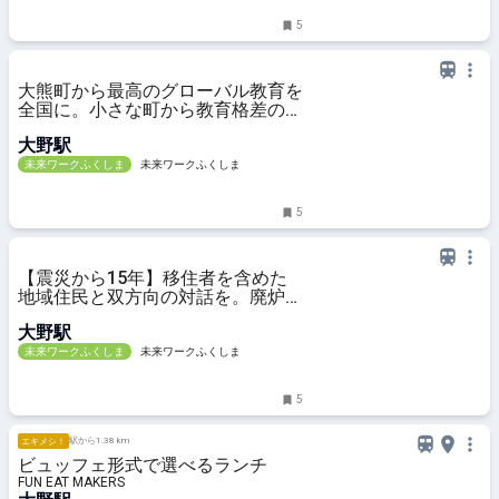
5
大熊町から最高のグローバル教育を
全国に。小さな町から教育格差の解
消を目指すin the Rye株式会社の大
大野駅
きな挑戦
未来ワークふくしま
未来ワークふくしま
5
【震災から15年】移住者を含めた
地域住民と双方向の対話を。廃炉情
報誌『はいろみち』が発信する廃炉
大野駅
の今と未来
未来ワークふくしま
未来ワークふくしま
5
駅から1.38 km
エキメシ！
ビュッフェ形式で選べるランチ
FUN EAT MAKERS