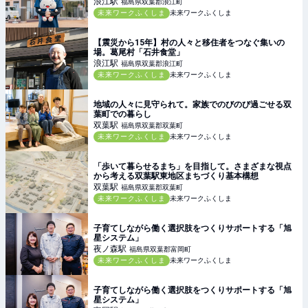
浪江
駅
福島県双葉郡浪江町
未来ワークふくしま
未来ワークふくしま
【震災から15年】村の人々と移住者をつなぐ集いの
場。葛尾村「石井食堂」
浪江
駅
福島県双葉郡浪江町
未来ワークふくしま
未来ワークふくしま
地域の人々に見守られて。家族でのびのび過ごせる双
葉町での暮らし
双葉
駅
福島県双葉郡双葉町
未来ワークふくしま
未来ワークふくしま
「歩いて暮らせるまち」を目指して。さまざまな視点
から考える双葉駅東地区まちづくり基本構想
双葉
駅
福島県双葉郡双葉町
未来ワークふくしま
未来ワークふくしま
子育てしながら働く選択肢をつくりサポートする「旭
星システム」
夜ノ森
駅
福島県双葉郡富岡町
未来ワークふくしま
未来ワークふくしま
子育てしながら働く選択肢をつくりサポートする「旭
星システム」