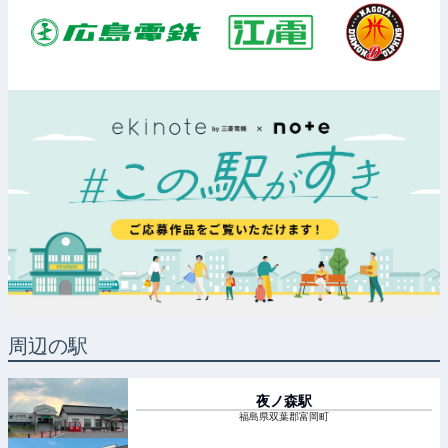
周辺の駅
夜ノ森
駅
福島県双葉郡富岡町