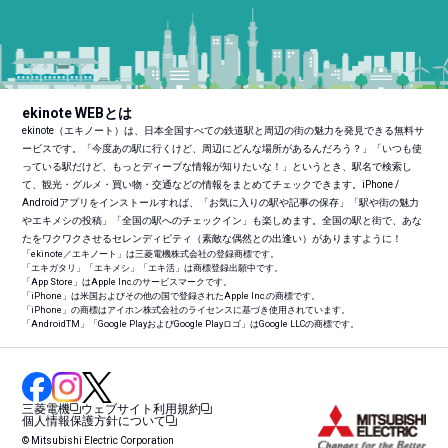
ekinote WEBとは
ekinote（エキノート）は、日本全国すべての鉄道駅と周辺の街の魅力を発見できる無料サ
ービスです。「今度あの駅に行くけど、周辺にどんな場所があるんだろう？」「いつも使
っている駅だけど、もっとディープな情報が知りたいな！」というとき、駅名で検索し
て、観光・グルメ・買い物・交通などの情報をまとめてチェックできます。iPhone /
Androidアプリをインストールすれば、「お気に入りの駅や記事の保存」「駅や街の魅力
やエキメシの投稿」「全国の駅へのチェックイン」も楽しめます。全国の駅と街で、あな
たをワクワクさせるセレンディピティ（素敵な偶然との出逢い）がありますように！
「ekinote／エキノート」は三菱電機株式会社の登録商標です。
「エキガタリ」「エキメシ」「エキ活」は商標登録出願中です。
「App Store」はApple Inc.のサービスマークです。
「iPhone」は米国およびその他の国で登録されたApple Inc.の商標です。
「iPhone」の商標はアイホン株式会社のライセンスに基づき使用されています。
「Android
TM
」「Google PlayおよびGoogle Playロゴ」はGoogle LLCの商標です。
三菱電機
ウェブサイト利用規約
個人情報保護方針について
© Mitsubishi Electric Corporation