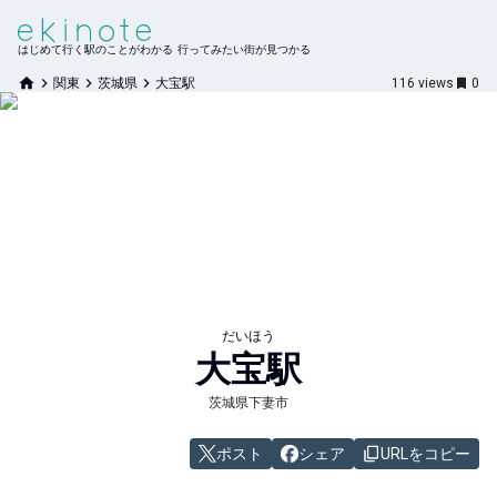
はじめて行く駅のことがわかる 行ってみたい街が見つかる
関東
茨城県
大宝駅
116
views
0
だいほう
大宝
駅
茨城県下妻市
ポスト
シェア
URLをコピー