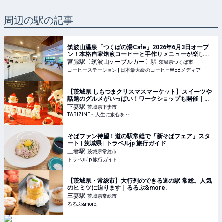
周辺の駅の記事
筑波山温泉「つくばの湯Cafe」2026年6月3日オープ
ン！本格自家焙煎コーヒーと手作りメニューが楽しめ
る新スポット | コーヒーステーション
宮脇駅〔筑波山ケーブルカー〕
駅
茨城県つくば市
コーヒーステーション | 日本最大級のコーヒーWEBメディア
【茨城県 しもつまクリスマスマーケット】スイーツや
話題のグルメがいっぱい！ワークショップも開催｜下
妻市旧本庁舎跡地 | TABIZINE～人生に旅心を～
下妻
駅
茨城県下妻市
TABIZINE～人生に旅心を～
そばファン待望！道の駅常総で「新そばフェア」スタ
ート | 茨城県 | トラベルjp 旅行ガイド
三妻
駅
茨城県常総市
トラベルjp 旅行ガイド
【茨城県・常総市】大行列のできる道の駅 常総。人気
のヒミツに迫ります｜るるぶ&more.
三妻
駅
茨城県常総市
るるぶ&more.