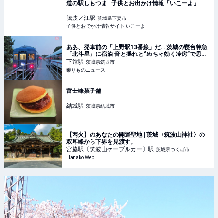
道の駅しもつま | 子供とお出かけ情報「いこーよ」
騰波ノ江
駅
茨城県下妻市
子供とおでかけ情報サイト いこーよ
ああ、発車前の「上野駅13番線」だ… 茨城の寝台特急
「北斗星」に宿泊 音と揺れと“めちゃ効く冷房”で思い
出した!! | 乗りものニュース
下館
駅
茨城県筑西市
乗りものニュース
富士峰菓子舗
結城
駅
茨城県結城市
【丙火】のあなたの開運聖地 | 茨城〈筑波山神社〉の
双耳峰から下界を見渡す。
宮脇駅〔筑波山ケーブルカー〕
駅
茨城県つくば市
Hanako Web