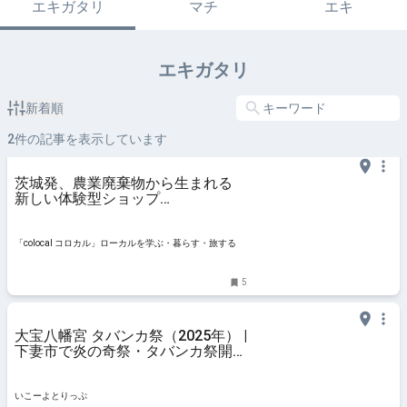
エキガタリ
マチ
エキ
エキガタリ
新着順
2
件の記事を表示しています
茨城発、農業廃棄物から生まれる
新しい体験型ショップ
〈futashiba248〉。 “色と香り“で
地域をめぐる | 「colocal コロカ
ル」ローカルを学ぶ・暮らす・旅す
「colocal コロカル」ローカルを学ぶ・暮らす・旅する
る
5
大宝八幡宮 タバンカ祭（2025年） |
下妻市で炎の奇祭・タバンカ祭開催
600年続く伝統神事の迫力を体感！
| 茨城県下妻市 | いこーよとりっぷ
いこーよとりっぷ