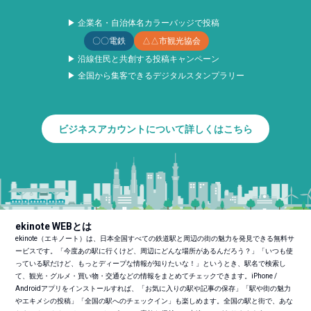
▶ 企業名・自治体名カラーバッジで投稿
〇〇電鉄
△△市観光協会
▶ 沿線住民と共創する投稿キャンペーン
▶ 全国から集客できるデジタルスタンプラリー
ビジネスアカウントについて詳しくはこちら
ekinote WEBとは
ekinote（エキノート）は、日本全国すべての鉄道駅と周辺の街の魅力を発見できる無料サ
ービスです。「今度あの駅に行くけど、周辺にどんな場所があるんだろう？」「いつも使
っている駅だけど、もっとディープな情報が知りたいな！」というとき、駅名で検索し
て、観光・グルメ・買い物・交通などの情報をまとめてチェックできます。iPhone /
Androidアプリをインストールすれば、「お気に入りの駅や記事の保存」「駅や街の魅力
やエキメシの投稿」「全国の駅へのチェックイン」も楽しめます。全国の駅と街で、あな