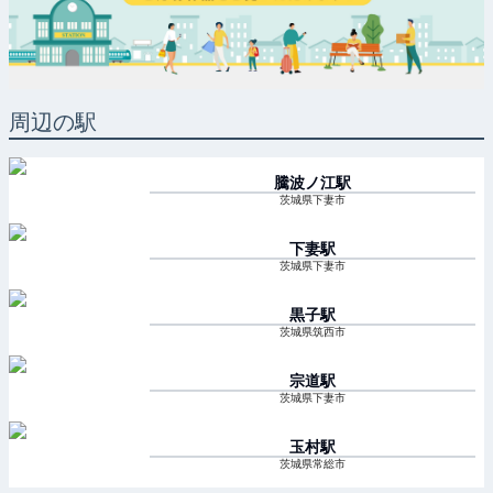
周辺の駅
騰波ノ江
駅
茨城県下妻市
下妻
駅
茨城県下妻市
黒子
駅
茨城県筑西市
宗道
駅
茨城県下妻市
玉村
駅
茨城県常総市