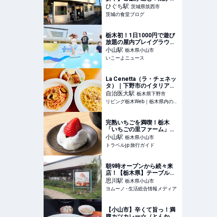
定食｜茨城の食堂ブログ
ひぐち
駅
茨城県筑西市
茨城の食堂ブログ
栃木初！1日1000円で遊び
放題の屋内プレイグラウン
ド「のびっこジャンボ 小山
小山
駅
栃木県小山市
店」OPEN
いこーよニュース
La Cenetta（ラ・チェネッ
タ）｜下野市のイタリア
ン・レストラン｜リビング
自治医大
駅
栃木県下野市
栃木WEB
リビング栃木Web｜栃木県内の最新グルメ・おでかけ情報を毎日配信！
完熟いちごを満喫！栃木
「いちごの里ファーム」に
和スイーツ専門店がオープ
小山
駅
栃木県小山市
ン | 栃木県 | トラベルjp 旅
トラベルjp 旅行ガイド
行ガイド
朝9時オープンから続々来
店！【栃木県】テーブルに
届いて仰天「そびえ立つク
思川
駅
栃木県小山市
リーム、フルーツ鬼盛
ヨムーノ - 生活総合情報メディア
り…」夢のような“超贅沢モ
ーニング” | ヨムーノ
【小山市】辛くて旨っ！満
腹カツカレー☆（とんかつ