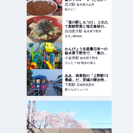
げんこつ亭） | 心に“ぐ
思川
駅
栃木県小山市
っ”ときたクチコミ！ | 栃ナ
栃ナビ！
ビ！
「道の駅しもつけ」 とれた
て新鮮野菜と地元食材のグ
ルメ＆スイーツ｜栃木｜る
自治医大
駅
栃木県下野市
るぶ&more.
るるぶ&more.
かんぴょう生産量日本一の
栃木県下野市で、「東の飛
鳥」「グリムの里」のゆえ
小金井
駅
栃木県下野市
んを探る【徒然リトルジャ
さんたつ by 散歩の達人
ーニー】｜さんたつ by 散
歩の達人
ああ、発車前の「上野駅13
番線」だ… 茨城の寝台特急
「北斗星」に宿泊 音と揺れ
下館
駅
茨城県筑西市
と“めちゃ効く冷房”で思い
乗りものニュース
出した!! | 乗りものニュース