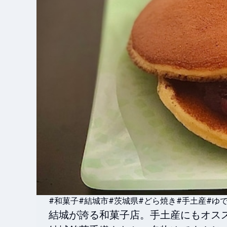
#和菓子
#結城市
#茨城県
#どら焼き
#手土産
#ゆ
結城が誇る和菓子店。手土産にもオスス