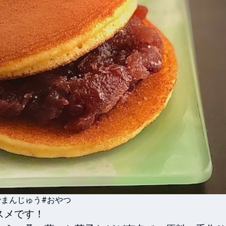
でまんじゅう
#おやつ
メです！
