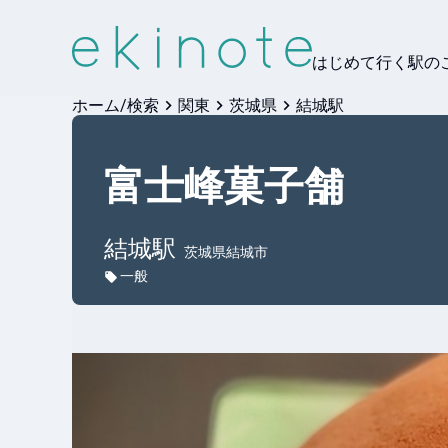
はじめて行く駅の
ホーム/検索
関東
茨城県
結城駅
富士峰菓子舗
結城
駅
茨城県結城市
一般