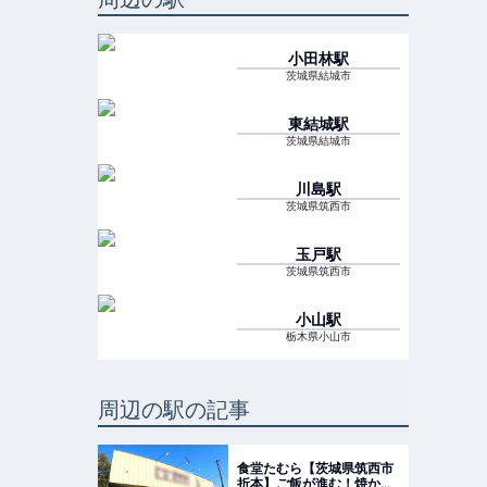
小田林
駅
茨城県結城市
東結城
駅
茨城県結城市
川島
駅
茨城県筑西市
玉戸
駅
茨城県筑西市
小山
駅
栃木県小山市
周辺の駅の記事
食堂たむら【茨城県筑西市
折本】ご飯が進む！焼から