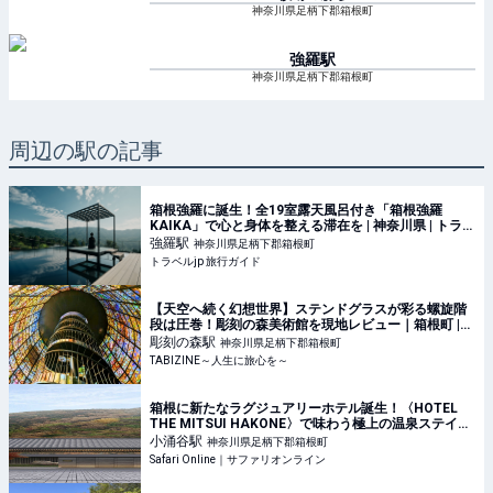
神奈川県足柄下郡箱根町
強羅
駅
神奈川県足柄下郡箱根町
周辺の駅の記事
箱根強羅に誕生！全19室露天風呂付き「箱根強羅
KAIKA」で心と身体を整える滞在を | 神奈川県 | トラベ
ルjp 旅行ガイド
強羅
駅
神奈川県足柄下郡箱根町
トラベルjp 旅行ガイド
【天空へ続く幻想世界】ステンドグラスが彩る螺旋階
段は圧巻！彫刻の森美術館を現地レビュー｜箱根町 |
TABIZINE～人生に旅心を～
彫刻の森
駅
神奈川県足柄下郡箱根町
TABIZINE～人生に旅心を～
箱根に新たなラグジュアリーホテル誕生！〈HOTEL
THE MITSUI HAKONE〉で味わう極上の温泉ステイと
は？ | Stay&Travel | Safari Online
小涌谷
駅
神奈川県足柄下郡箱根町
Safari Online｜サファリオンライン