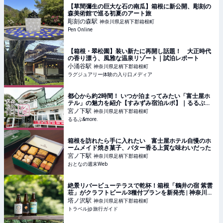
【草間彌生の巨大な石の南瓜】箱根に新公開、彫刻の
森美術館で巡る初夏のアート旅
彫刻の森
駅
神奈川県足柄下郡箱根町
Pen Online
【箱根・翠松園】装い新たに再開し話題！ 大正時代
の香り漂う、風雅な温泉リゾート｜試泊レポート
小涌谷
駅
神奈川県足柄下郡箱根町
ラグジュアリー体験の入り口メディア
都心から約2時間！ いつか泊まってみたい「富士屋ホ
テル」の魅力を紹介【すみずみ宿泊ルポ】｜るるぶ
&more.
宮ノ下
駅
神奈川県足柄下郡箱根町
るるぶ&more.
箱根を訪れたら手に入れたい 富士屋ホテル自慢のホ
ームメイド焼き菓子、バター香る上質な味わいだった
宮ノ下
駅
神奈川県足柄下郡箱根町
おとなの週末Web
絶景リバービューテラスで乾杯！箱根「鶴井の宿 紫雲
荘」がクラフトビール3種付プランを新発売 | 神奈川県
| トラベルjp 旅行ガイド
塔ノ沢
駅
神奈川県足柄下郡箱根町
トラベルjp 旅行ガイド