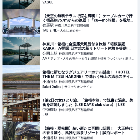
験 | VAGUE(ヴァーグ)
VAGUE
【天空の無料テラスで涼を満喫！】ケーブルカーで行
く標高約757mからの絶景！「cu―mo箱根」を現地レ
ビュー | TABIZINE～人生に旅心を～
強羅
駅
神奈川県足柄下郡箱根町
TABIZINE～人生に旅心を～
神奈川・箱根に全室露天風呂付き旅館「箱根強羅
KAIKA」が開業 日本式の新リトリート体験を提供 |
AMP[アンプ] - 人生の豊かさを生む瞬間を情報でつく
公園上
駅
神奈川県足柄下郡箱根町
りだす新世代向けビジネスメディア
AMP[アンプ] - 人生の豊かさを生む瞬間を情報でつくりだす新世代向けビジネスメディア
箱根に新たなラグジュアリーホテル誕生！〈HOTEL
THE MITSUI HAKONE〉で味わう極上の温泉ステイと
は？ | Stay&Travel | Safari Online
小涌谷
駅
神奈川県足柄下郡箱根町
Safari Online｜サファリオンライン
1泊2日の女ひとり旅。「箱根本箱」で読書と温泉、美
食を堪能しました【LEE DAYS club clara】 | LEE
中強羅
駅
神奈川県足柄下郡箱根町
LEE
【箱根・翠松園】装い新たに再開し話題！ 大正時代
の香り漂う、風雅な温泉リゾート｜試泊レポート
小涌谷
駅
神奈川県足柄下郡箱根町