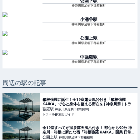
公園下
駅
神奈川県足柄下郡箱根町
小涌谷
駅
神奈川県足柄下郡箱根町
公園上
駅
神奈川県足柄下郡箱根町
中強羅
駅
神奈川県足柄下郡箱根町
周辺の駅の記事
箱根強羅に誕生！全19室露天風呂付き「箱根強羅
KAIKA」で心と身体を整える滞在を | 神奈川県 | トラベ
ルjp 旅行ガイド
強羅
駅
神奈川県足柄下郡箱根町
トラベルjp 旅行ガイド
全19室すべてが温泉露天風呂付き！ 都心から90分 神
奈川・箱根に新たな宿「箱根強羅 KAIKA」開業 日常で
摩耗した心身を回復させる“日本式”の新リトリート体
公園上
駅
神奈川県足柄下郡箱根町