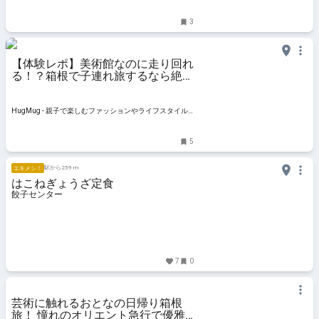
3
【体験レポ】美術館なのに走り回れ
る！？箱根で子連れ旅するなら絶対
ココ | HugMug
HugMug - 親子で楽しむファッションやライフスタイル
情報を届けるママメディア
5
駅から259 m
エキメシ！
はこねぎょうざ定食
餃子センター
7
0
芸術に触れるおとなの日帰り箱根
旅！ 憧れのオリエント急行で優雅