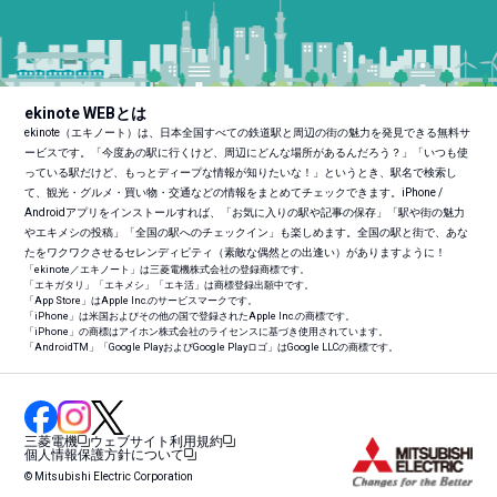
ekinote WEBとは
ekinote（エキノート）は、日本全国すべての鉄道駅と周辺の街の魅力を発見できる無料サ
ービスです。「今度あの駅に行くけど、周辺にどんな場所があるんだろう？」「いつも使
っている駅だけど、もっとディープな情報が知りたいな！」というとき、駅名で検索し
て、観光・グルメ・買い物・交通などの情報をまとめてチェックできます。iPhone /
Androidアプリをインストールすれば、「お気に入りの駅や記事の保存」「駅や街の魅力
やエキメシの投稿」「全国の駅へのチェックイン」も楽しめます。全国の駅と街で、あな
たをワクワクさせるセレンディピティ（素敵な偶然との出逢い）がありますように！
「ekinote／エキノート」は三菱電機株式会社の登録商標です。
「エキガタリ」「エキメシ」「エキ活」は商標登録出願中です。
「App Store」はApple Inc.のサービスマークです。
「iPhone」は米国およびその他の国で登録されたApple Inc.の商標です。
「iPhone」の商標はアイホン株式会社のライセンスに基づき使用されています。
「Android
TM
」「Google PlayおよびGoogle Playロゴ」はGoogle LLCの商標です。
三菱電機
ウェブサイト利用規約
個人情報保護方針について
© Mitsubishi Electric Corporation