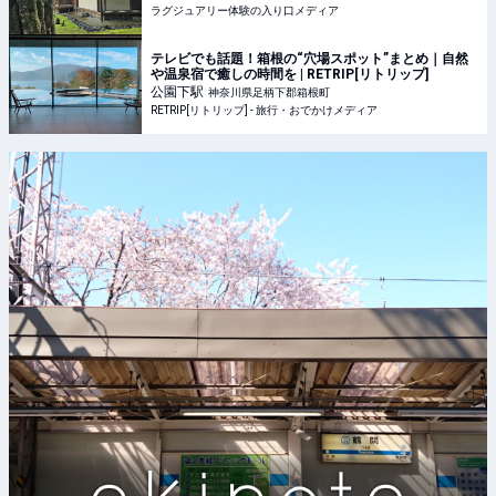
ラグジュアリー体験の入り口メディア
テレビでも話題！箱根の“穴場スポット”まとめ｜自然
や温泉宿で癒しの時間を | RETRIP[リトリップ]
公園下
駅
神奈川県足柄下郡箱根町
RETRIP[リトリップ] - 旅行・おでかけメディア