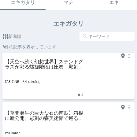
エキガタリ
マチ
エキ
エキガタリ
新着順
6
件の記事を表示しています
【天空へ続く幻想世界】ステンドグ
ラスが彩る螺旋階段は圧巻！彫刻の
森美術館を現地レビュー｜箱根町 |
TABIZINE～人生に旅心を～
TABIZINE～人生に旅心を～
3
【草間彌生の巨大な石の南瓜】箱根
に新公開、彫刻の森美術館で巡る初
夏のアート旅
Pen Online