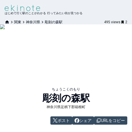
はじめて行く駅のことがわかる 行ってみたい街が見つかる
関東
神奈川県
彫刻の森駅
495
views
2
ちょうこくのもり
彫刻の森
駅
神奈川県足柄下郡箱根町
ポスト
シェア
URLをコピー