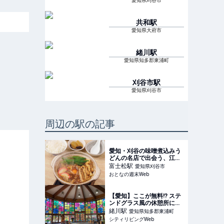
愛知県刈谷市
共和
駅
愛知県大府市
緒川
駅
愛知県知多郡東浦町
刈谷市
駅
愛知県刈谷市
周辺の駅の記事
愛知・刈谷の味噌煮込みう
どんの名店で出会う、江戸
の味「いもかわうどん」
富士松
駅
愛知県刈谷市
芳醇な香りと味噌が相性抜
おとなの週末Web
群だった
【愛知】ここが無料!? ステ
ンドグラス風の休憩所に癒
やされる！｜シティリビン
緒川
駅
愛知県知多郡東浦町
グWeb
シティリビングWeb