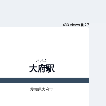
433
views
27
おおぶ
大府
駅
愛知県大府市