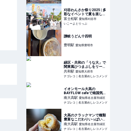
刈谷わんさか祭り2025 | 多
彩なイベントで夏を楽しも
う 「刈谷わんさか祭り
富士松
駅
愛知県刈谷市
2025」開催情報 | 愛知県刈
いこーよとりっぷ
谷市 | いこーよとりっぷ
讃岐うどん十四明
豊明
駅
愛知県豊明市
緑区・共和の「うな大」で
関東風ひつまぶしをリーズ
ナブルにいただく
共和
駅
愛知県大府市
ナゴレコ｜名古屋めしレコメンド
イオンモール大高の
BAYFLOW cafeで南国気分
を味わう
南大高
駅
愛知県名古屋市緑区
ナゴレコ｜名古屋めしレコメンド
大高のクラックマンで種類
豊富なこだわりいっぱいの
パンを堪能
南大高
駅
愛知県名古屋市緑区
ナゴレコ｜名古屋めしレコメンド