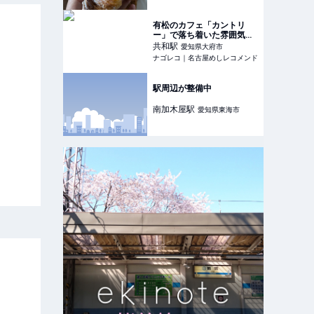
有松のカフェ「カントリ
ー」で落ち着いた雰囲気と
美味しいオムライスを堪能
共和
駅
愛知県大府市
ナゴレコ｜名古屋めしレコメンド
駅周辺が整備中
南加木屋
駅
愛知県東海市