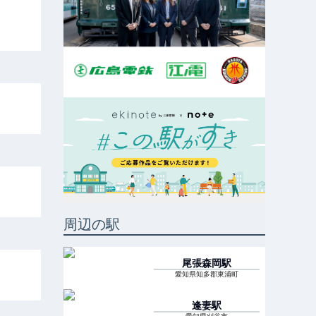
周辺の駅
尾張森岡
駅
愛知県知多郡東浦町
逢妻
駅