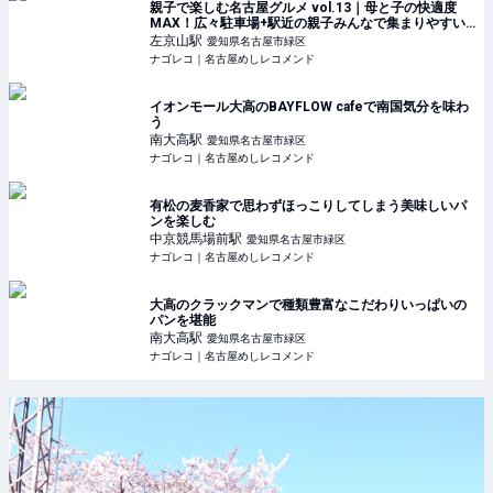
親子で楽しむ名古屋グルメ vol.13｜母と子の快適度
MAX！広々駐車場+駅近の親子みんなで集まりやすい
カフェ
左京山
駅
愛知県名古屋市緑区
ナゴレコ｜名古屋めしレコメンド
イオンモール大高のBAYFLOW cafeで南国気分を味わ
う
南大高
駅
愛知県名古屋市緑区
ナゴレコ｜名古屋めしレコメンド
有松の麦香家で思わずほっこりしてしまう美味しいパ
ンを楽しむ
中京競馬場前
駅
愛知県名古屋市緑区
ナゴレコ｜名古屋めしレコメンド
大高のクラックマンで種類豊富なこだわりいっぱいの
パンを堪能
南大高
駅
愛知県名古屋市緑区
ナゴレコ｜名古屋めしレコメンド