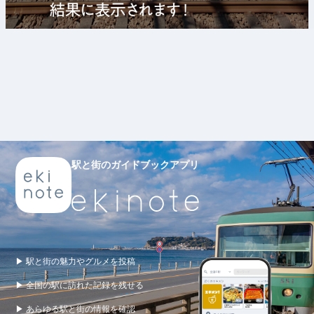
駅と街のガイドブックアプリ
▶ 駅と街の魅力やグルメを投稿
▶ 全国の駅に訪れた記録を残せる
▶ あらゆる駅と街の情報を確認