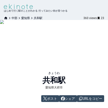
はじめて行く駅のことがわかる 行ってみたい街が見つかる
中部
愛知県
共和駅
360
views
23
きょうわ
共和
駅
愛知県大府市
ポスト
シェア
URLをコピー