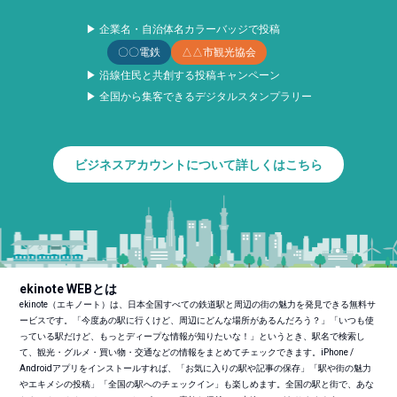
▶ 企業名・自治体名カラーバッジで投稿
〇〇電鉄
△△市観光協会
▶ 沿線住民と共創する投稿キャンペーン
▶ 全国から集客できるデジタルスタンプラリー
ビジネスアカウントについて詳しくはこちら
ekinote WEBとは
ekinote（エキノート）は、日本全国すべての鉄道駅と周辺の街の魅力を発見できる無料サ
ービスです。「今度あの駅に行くけど、周辺にどんな場所があるんだろう？」「いつも使
っている駅だけど、もっとディープな情報が知りたいな！」というとき、駅名で検索し
て、観光・グルメ・買い物・交通などの情報をまとめてチェックできます。iPhone /
Androidアプリをインストールすれば、「お気に入りの駅や記事の保存」「駅や街の魅力
やエキメシの投稿」「全国の駅へのチェックイン」も楽しめます。全国の駅と街で、あな