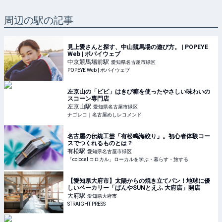
周辺の駅の記事
見上愛さんと探す、中山競馬場の遊び方。 | POPEYE
Web | ポパイウェブ
中京競馬場前
駅
愛知県名古屋市緑区
POPEYE Web | ポパイウェブ
左京山の「ピピ」はきび糖を使ったやさしい味わいの
スコーン専門店
左京山
駅
愛知県名古屋市緑区
ナゴレコ｜名古屋めしレコメンド
名古屋の伝統工芸「有松鳴海絞り」。初心者体験コー
スでつくれるものとは？
有松
駅
愛知県名古屋市緑区
「colocal コロカル」ローカルを学ぶ・暮らす・旅する
【愛知県大府市】太陽からの焼き立てパン！地球に優
しいベーカリー「ぱんやSUNとえふ 大府店」開店
大府
駅
愛知県大府市
STRAIGHT PRESS