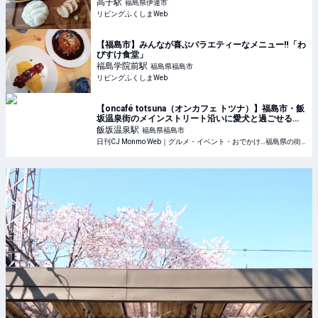
高子
駅
福島県伊達市
リビングふくしまWeb
【福島市】みんなが喜ぶバラエティーなメニュー‼「わ
びすけ食堂」
福島学院前
駅
福島県福島市
リビングふくしまWeb
【oncafé totsuna（オンカフェ トツナ）】福島市・飯
坂温泉街のメインストリート沿いに愛犬と過ごせるカ
フェ『oncafé totsuna』がオープン！
飯坂温泉
駅
福島県福島市
日刊CJ Monmo Web｜グルメ・イベント・おでかけ…福島県の街ネタをご紹介｜