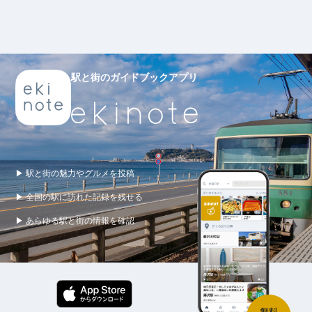
駅と街のガイドブックアプリ
▶ 駅と街の魅力やグルメを投稿
▶ 全国の駅に訪れた記録を残せる
▶ あらゆる駅と街の情報を確認