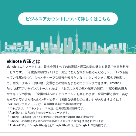
ビジネスアカウントについて詳しくはこちら
ekinote WEBとは
ekinote（エキノート）は、日本全国すべての鉄道駅と周辺の街の魅力を発見できる無料サ
ービスです。「今度あの駅に行くけど、周辺にどんな場所があるんだろう？」「いつも使
っている駅だけど、もっとディープな情報が知りたいな！」というとき、駅名で検索し
て、観光・グルメ・買い物・交通などの情報をまとめてチェックできます。iPhone /
Androidアプリをインストールすれば、「お気に入りの駅や記事の保存」「駅や街の魅力
やエキメシの投稿」「全国の駅へのチェックイン」も楽しめます。全国の駅と街で、あな
たをワクワクさせるセレンディピティ（素敵な偶然との出逢い）がありますように！
「ekinote／エキノート」は三菱電機株式会社の登録商標です。
「エキガタリ」「エキメシ」「エキ活」は商標登録出願中です。
「App Store」はApple Inc.のサービスマークです。
「iPhone」は米国およびその他の国で登録されたApple Inc.の商標です。
「iPhone」の商標はアイホン株式会社のライセンスに基づき使用されています。
「Android
TM
」「Google PlayおよびGoogle Playロゴ」はGoogle LLCの商標です。