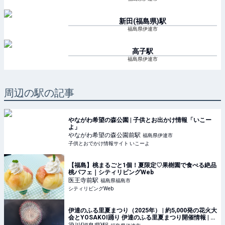
新田(福島県)
駅
福島県伊達市
高子
駅
福島県伊達市
周辺の駅の記事
やながわ希望の森公園 | 子供とお出かけ情報「いこー
よ」
やながわ希望の森公園前
駅
福島県伊達市
子供とおでかけ情報サイト いこーよ
【福島】桃まるごと1個！夏限定♡果樹園で食べる絶品
桃パフェ｜シティリビングWeb
医王寺前
駅
福島県福島市
シティリビングWeb
伊達のふる里夏まつり（2025年） | 約5,000発の花火大
会とYOSAKOI踊り 伊達のふる里夏まつり開催情報 | 福
島県伊達市 | いこーよとりっぷ