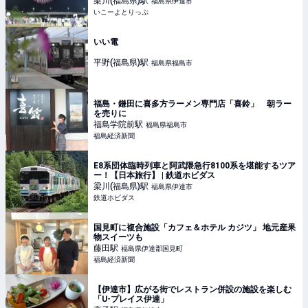
梁川(福島県)
駅
福島県伊達市
いこーよとりっぷ
いい電
平野(福島県)
駅
福島県福島市
福島・鎌田に喜多方ラーメン専門店「喜鈴」 朝ラー
を売りに
福島学院前
駅
福島県福島市
福島経済新聞
E8系団体臨時列車と阿武隈急行8100系を堪能するツア
ー！【日本旅行】 | 鉄道ホビダス
梁川(福島県)
駅
福島県伊達市
鉄道ホビダス
国見町に複合施設「カフェ＆ホテル カジツ」 地元産果
物スイーツも
藤田
駅
福島県伊達郡国見町
福島経済新聞
【伊達市】広がる街でレストラン併設の施設を楽しむ
「U-プレイス伊達」