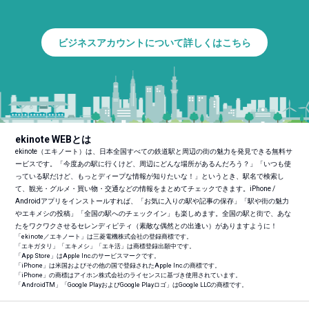
ビジネスアカウントについて詳しくはこちら
ekinote WEBとは
ekinote（エキノート）は、日本全国すべての鉄道駅と周辺の街の魅力を発見できる無料サ
ービスです。「今度あの駅に行くけど、周辺にどんな場所があるんだろう？」「いつも使
っている駅だけど、もっとディープな情報が知りたいな！」というとき、駅名で検索し
て、観光・グルメ・買い物・交通などの情報をまとめてチェックできます。iPhone /
Androidアプリをインストールすれば、「お気に入りの駅や記事の保存」「駅や街の魅力
やエキメシの投稿」「全国の駅へのチェックイン」も楽しめます。全国の駅と街で、あな
たをワクワクさせるセレンディピティ（素敵な偶然との出逢い）がありますように！
「ekinote／エキノート」は三菱電機株式会社の登録商標です。
「エキガタリ」「エキメシ」「エキ活」は商標登録出願中です。
「App Store」はApple Inc.のサービスマークです。
「iPhone」は米国およびその他の国で登録されたApple Inc.の商標です。
「iPhone」の商標はアイホン株式会社のライセンスに基づき使用されています。
「Android
TM
」「Google PlayおよびGoogle Playロゴ」はGoogle LLCの商標です。