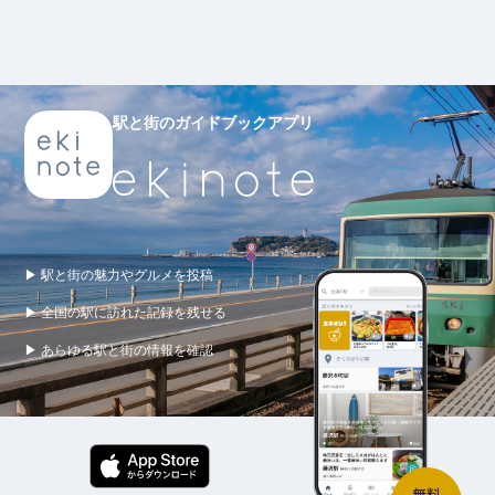
駅と街のガイドブックアプリ
▶ 駅と街の魅力やグルメを投稿
▶ 全国の駅に訪れた記録を残せる
▶ あらゆる駅と街の情報を確認