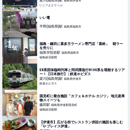
梁川(福島県)
駅
福島県伊達市
いこーよとりっぷ
いい電
平野(福島県)
駅
福島県福島市
福島・鎌田に喜多方ラーメン専門店「喜鈴」 朝ラー
を売りに
福島学院前
駅
福島県福島市
福島経済新聞
E8系団体臨時列車と阿武隈急行8100系を堪能するツア
ー！【日本旅行】 | 鉄道ホビダス
梁川(福島県)
駅
福島県伊達市
鉄道ホビダス
国見町に複合施設「カフェ＆ホテル カジツ」 地元産果
物スイーツも
藤田
駅
福島県伊達郡国見町
福島経済新聞
【伊達市】広がる街でレストラン併設の施設を楽しむ
「U-プレイス伊達」