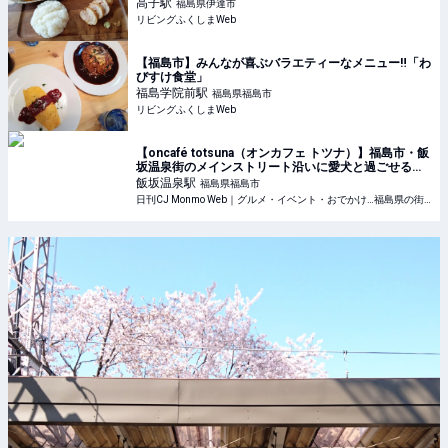
高子
駅
福島県伊達市
リビングふくしまWeb
【福島市】みんなが喜ぶバラエティーなメニュー‼「わ
びすけ食堂」
福島学院前
駅
福島県福島市
リビングふくしまWeb
【oncafé totsuna（オンカフェ トツナ）】福島市・飯
坂温泉街のメインストリート沿いに愛犬と過ごせるカ
フェ『oncafé totsuna』がオープン！
飯坂温泉
駅
福島県福島市
日刊CJ Monmo Web｜グルメ・イベント・おでかけ…福島県の街ネタをご紹介｜