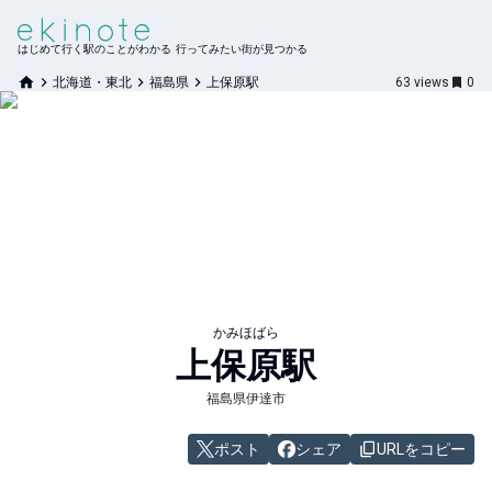
はじめて行く駅のことがわかる 行ってみたい街が見つかる
北海道・東北
福島県
上保原駅
63
views
0
かみほばら
上保原
駅
福島県伊達市
ポスト
シェア
URLをコピー