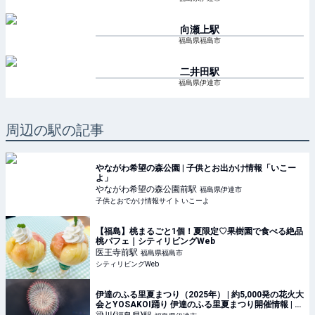
向瀬上
駅
福島県福島市
二井田
駅
福島県伊達市
周辺の駅の記事
やながわ希望の森公園 | 子供とお出かけ情報「いこー
よ」
やながわ希望の森公園前
駅
福島県伊達市
子供とおでかけ情報サイト いこーよ
【福島】桃まるごと1個！夏限定♡果樹園で食べる絶品
桃パフェ｜シティリビングWeb
医王寺前
駅
福島県福島市
シティリビングWeb
伊達のふる里夏まつり（2025年） | 約5,000発の花火大
会とYOSAKOI踊り 伊達のふる里夏まつり開催情報 | 福
島県伊達市 | いこーよとりっぷ