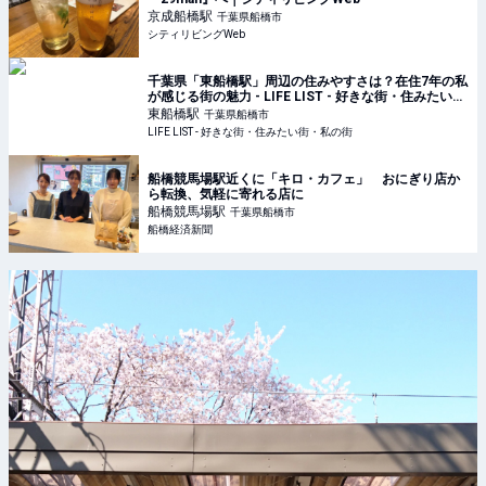
京成船橋
駅
千葉県船橋市
シティリビングWeb
千葉県「東船橋駅」周辺の住みやすさは？在住7年の私
が感じる街の魅力 - LIFE LIST - 好きな街・住みたい
街・私の街
東船橋
駅
千葉県船橋市
LIFE LIST - 好きな街・住みたい街・私の街
船橋競馬場駅近くに「キロ・カフェ」 おにぎり店か
ら転換、気軽に寄れる店に
船橋競馬場
駅
千葉県船橋市
船橋経済新聞