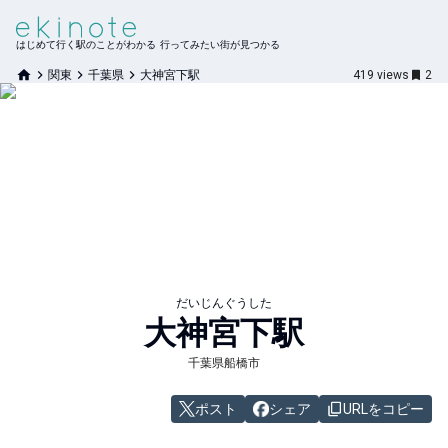
はじめて行く駅のことがわかる 行ってみたい街が見つかる
関東
千葉県
大神宮下駅
419
views
2
だいじんぐうした
大神宮下
駅
千葉県船橋市
ポスト
シェア
URLをコピー