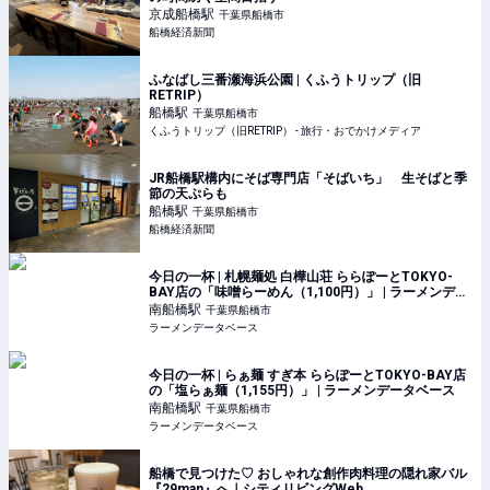
京成船橋
駅
千葉県船橋市
船橋経済新聞
ふなばし三番瀬海浜公園 | くふうトリップ（旧
RETRIP）
船橋
駅
千葉県船橋市
くふうトリップ（旧RETRIP） - 旅行・おでかけメディア
JR船橋駅構内にそば専門店「そばいち」 生そばと季
節の天ぷらも
船橋
駅
千葉県船橋市
船橋経済新聞
今日の一杯 | 札幌麺処 白樺山荘 ららぽーとTOKYO-
BAY店の「味噌らーめん（1,100円）」 | ラーメンデー
タベース
南船橋
駅
千葉県船橋市
ラーメンデータベース
今日の一杯 | らぁ麺 すぎ本 ららぽーとTOKYO-BAY店
の「塩らぁ麺（1,155円）」 | ラーメンデータベース
南船橋
駅
千葉県船橋市
ラーメンデータベース
船橋で見つけた♡ おしゃれな創作肉料理の隠れ家バル
『29man』へ｜シティリビングWeb