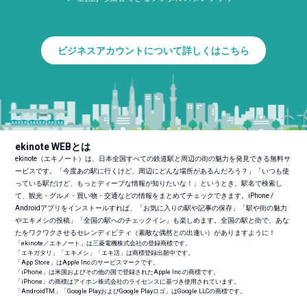
ビジネスアカウントについて詳しくはこちら
ekinote WEBとは
ekinote（エキノート）は、日本全国すべての鉄道駅と周辺の街の魅力を発見できる無料サ
ービスです。「今度あの駅に行くけど、周辺にどんな場所があるんだろう？」「いつも使
っている駅だけど、もっとディープな情報が知りたいな！」というとき、駅名で検索し
て、観光・グルメ・買い物・交通などの情報をまとめてチェックできます。iPhone /
Androidアプリをインストールすれば、「お気に入りの駅や記事の保存」「駅や街の魅力
やエキメシの投稿」「全国の駅へのチェックイン」も楽しめます。全国の駅と街で、あな
たをワクワクさせるセレンディピティ（素敵な偶然との出逢い）がありますように！
「ekinote／エキノート」は三菱電機株式会社の登録商標です。
「エキガタリ」「エキメシ」「エキ活」は商標登録出願中です。
「App Store」はApple Inc.のサービスマークです。
「iPhone」は米国およびその他の国で登録されたApple Inc.の商標です。
「iPhone」の商標はアイホン株式会社のライセンスに基づき使用されています。
「Android
TM
」「Google PlayおよびGoogle Playロゴ」はGoogle LLCの商標です。