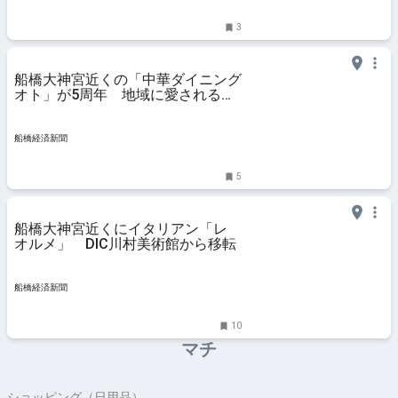
ポン）
ガロジャポン」の公式サイト。ファッション、ビューテ
ィ、旅、グルメ、カルチャー、インテリアのトレンドは
3
もちろん、占いやパリなど、ここでし
船橋大神宮近くの「中華ダイニング
オト」が5周年 地域に愛される店
目指す
船橋経済新聞
5
船橋大神宮近くにイタリアン「レ
オルメ」 DIC川村美術館から移転
船橋経済新聞
10
マチ
ショッピング（日用品）