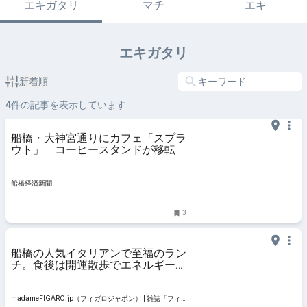
エキガタリ
マチ
エキ
エキガタリ
新着順
4
件の記事を表示しています
船橋・大神宮通りにカフェ「スプラ
ウト」 コーヒースタンドが移転
船橋経済新聞
3
船橋の人気イタリアンで至福のラン
チ。食後は開運散歩でエネルギーチ
ャージを。【1枚から始まる旅と私
のタカラモノ】 |
madameFIGARO.jp（フィガロジャ
madameFIGARO.jp（フィガロジャポン） | 雑誌「フィ