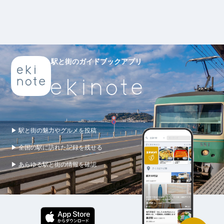
駅と街のガイドブックアプリ
▶ 駅と街の魅力やグルメを投稿
▶ 全国の駅に訪れた記録を残せる
▶ あらゆる駅と街の情報を確認