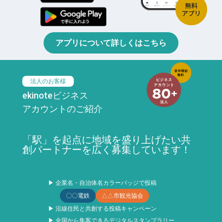
アプリについて詳しくはこちら
法人のお客様
ekinoteビジネス
アカウントのご紹介
「駅」を起点に地域を盛り上げたい共
創パートナーを広く募集しています！
▶ 企業名・自治体名カラーバッジで投稿
〇〇電鉄
△△市観光協会
▶ 沿線住民と共創する投稿キャンペーン
▶ 全国から集客できるデジタルスタンプラリー