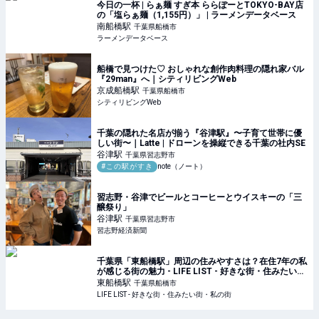
今日の一杯 | らぁ麺 すぎ本 ららぽーとTOKYO-BAY店
の「塩らぁ麺（1,155円）」 | ラーメンデータベース
南船橋
駅
千葉県船橋市
ラーメンデータベース
船橋で見つけた♡ おしゃれな創作肉料理の隠れ家バル
『29man』へ｜シティリビングWeb
京成船橋
駅
千葉県船橋市
シティリビングWeb
千葉の隠れた名店が揃う『谷津駅』〜子育て世帯に優
しい街〜｜Latte | ドローンを操縦できる千葉の社内SE
谷津
駅
千葉県習志野市
#この駅がすき
note（ノート）
習志野・谷津でビールとコーヒーとウイスキーの「三
醸祭り」
谷津
駅
千葉県習志野市
習志野経済新聞
千葉県「東船橋駅」周辺の住みやすさは？在住7年の私
が感じる街の魅力 - LIFE LIST - 好きな街・住みたい
街・私の街
東船橋
駅
千葉県船橋市
LIFE LIST - 好きな街・住みたい街・私の街