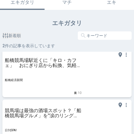
エキガタリ
マチ
エキ
エキガタリ
新着順
2
件の記事を表示しています
船橋競馬場駅近くに「キロ・カフ
ェ」 おにぎり店から転換、気軽に
寄れる店に
船橋経済新聞
10
競馬場は最強の酒場スポット？「船
橋競馬場グルメ」を‟涙のリングガ
ール”がレポート | 日刊SPA!
日刊SPA!