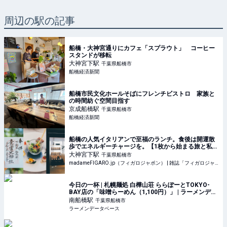
周辺の駅の記事
船橋・大神宮通りにカフェ「スプラウト」 コーヒー
スタンドが移転
大神宮下
駅
千葉県船橋市
船橋経済新聞
船橋市民文化ホールそばにフレンチビストロ 家族と
の時間紡ぐ空間目指す
京成船橋
駅
千葉県船橋市
船橋経済新聞
船橋の人気イタリアンで至福のランチ。食後は開運散
歩でエネルギーチャージを。【1枚から始まる旅と私の
タカラモノ】 | madameFIGARO.jp（フィガロジャポ
大神宮下
駅
千葉県船橋市
ン）
madameFIGARO.jp（フィガロジャポン） | 雑誌「フィガロジャポン」の公式サイト。ファッション、ビューティ、旅、グルメ、カルチャー、インテリアのトレンドはもちろん、占いやパリなど、ここでし
今日の一杯 | 札幌麺処 白樺山荘 ららぽーとTOKYO-
BAY店の「味噌らーめん（1,100円）」 | ラーメンデー
タベース
南船橋
駅
千葉県船橋市
ラーメンデータベース