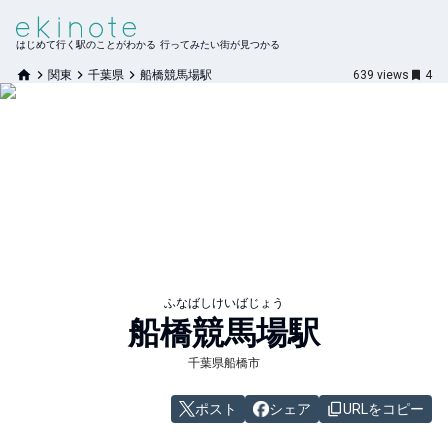
はじめて行く駅のことがわかる 行ってみたい街が見つかる
関東
千葉県
船橋競馬場駅
639
views
4
ふなばしけいばじょう
船橋競馬場
駅
千葉県船橋市
ポスト
シェア
URLをコピー