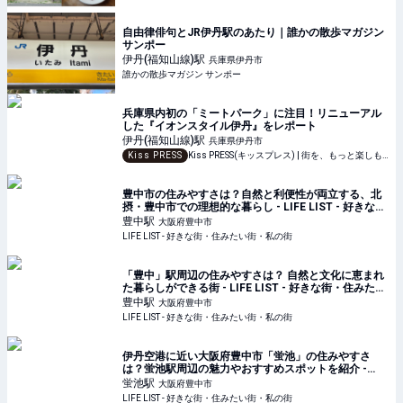
自由律俳句とJR伊丹駅のあたり｜誰かの散歩マガジン
サンポー
伊丹(福知山線)
駅
兵庫県伊丹市
誰かの散歩マガジン サンポー
兵庫県内初の「ミートパーク」に注目！リニューアル
した『イオンスタイル伊丹』をレポート
伊丹(福知山線)
駅
兵庫県伊丹市
Kiss PRESS
Kiss PRESS(キッスプレス) | 街を、もっと楽しもう
豊中市の住みやすさは？自然と利便性が両立する、北
摂・豊中市での理想的な暮らし - LIFE LIST - 好きな
街・住みたい街・私の街
豊中
駅
大阪府豊中市
LIFE LIST - 好きな街・住みたい街・私の街
「豊中」駅周辺の住みやすさは？ 自然と文化に恵まれ
た暮らしができる街 - LIFE LIST - 好きな街・住みたい
街・私の街
豊中
駅
大阪府豊中市
LIFE LIST - 好きな街・住みたい街・私の街
伊丹空港に近い大阪府豊中市「蛍池」の住みやすさ
は？蛍池駅周辺の魅力やおすすめスポットを紹介 -
LIFE LIST - 好きな街・住みたい街・私の街
蛍池
駅
大阪府豊中市
LIFE LIST - 好きな街・住みたい街・私の街