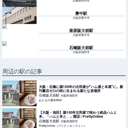
兵庫県伊丹市
豊中
駅
大阪府豊中市
柴原阪大前
駅
大阪府豊中市
石橋阪大前
駅
大阪府池田市
周辺の駅の記事
大阪・石橋に築100年の古民家が"ハム屋と本屋"に。新
刊書店ゼロの街に生まれる新たな居場所
石橋阪大前
駅
大阪府池田市
おとなの週末Web
【大阪・池田】築100年古民家で味わう絶品ハムと
本。「ハムと本と、」開店 | PrettyOnline
石橋阪大前
駅
大阪府池田市
PrettyOnline（プリティオンライン）