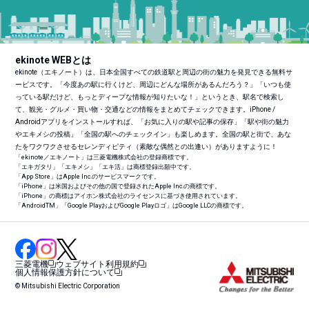
ekinote WEBとは
ekinote（エキノート）は、日本全国すべての鉄道駅と周辺の街の魅力を発見できる無料サ
ービスです。「今度あの駅に行くけど、周辺にどんな場所があるんだろう？」「いつも使
っている駅だけど、もっとディープな情報が知りたいな！」というとき、駅名で検索し
て、観光・グルメ・買い物・交通などの情報をまとめてチェックできます。iPhone /
Androidアプリをインストールすれば、「お気に入りの駅や記事の保存」「駅や街の魅力
やエキメシの投稿」「全国の駅へのチェックイン」も楽しめます。全国の駅と街で、あな
たをワクワクさせるセレンディピティ（素敵な偶然との出逢い）がありますように！
「ekinote／エキノート」は三菱電機株式会社の登録商標です。
「エキガタリ」「エキメシ」「エキ活」は商標登録出願中です。
「App Store」はApple Inc.のサービスマークです。
「iPhone」は米国およびその他の国で登録されたApple Inc.の商標です。
「iPhone」の商標はアイホン株式会社のライセンスに基づき使用されています。
「Android
TM
」「Google PlayおよびGoogle Playロゴ」はGoogle LLCの商標です。
三菱電機
ウェブサイト利用規約
個人情報保護方針について
© Mitsubishi Electric Corporation