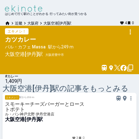
はじめて行く駅のことがわかる 行ってみたい街が見つかる
4
0
近畿
大阪府
大阪空港[伊丹]駅
エキメシ！
カツカレー
バル・カフェ Massa
駅から
249 m
大阪空港[伊丹]
駅
大阪府豊中市
#カレー
1,409円
大阪空港[伊丹]
駅の記事をもっとみる
駅から253 m
エキメシ！
スモーキーチーズバーガーとロース
トポテト
ル・パン神戸北野 伊丹空港店
大阪空港[伊丹]駅
3
0