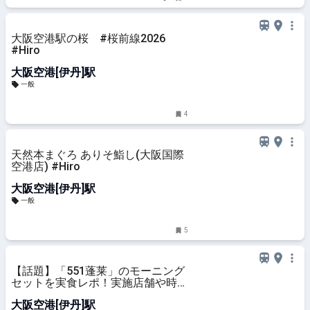
大阪空港駅の桜 #桜前線2026
#Hiro
大阪空港[伊丹]駅
一般
4
天然本まぐろ ありそ鮨し(大阪国際
空港店) #Hiro
大阪空港[伊丹]駅
一般
5
【話題】「551蓬莱」のモーニング
セットを実食レポ！実施店舗や時
間、メニュー内容をご紹介 -
大阪空港[伊丹]駅
macaroni