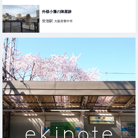
外様小藩の陣屋跡
蛍池
駅
大阪府豊中市