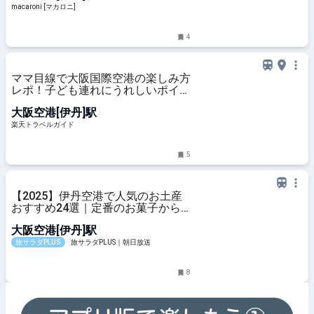
macaroni [マカロニ]
4
ママ目線で大阪国際空港の楽しみ方
レポ！子ども連れにうれしいポイン
トがいっぱい！ 【楽天トラベル】
大阪空港[伊丹]駅
楽天トラベルガイド
5
【2025】伊丹空港で人気のお土産
おすすめ24選｜定番のお菓子から
おしゃれなお土産・ばらまき用まで
大阪空港[伊丹]駅
幅広く紹介
旅サラダPLUS
旅サラダPLUS｜朝日放送
8