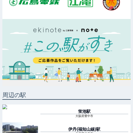
周辺の駅
蛍池
駅
大阪府豊中市
伊丹(福知山線)
駅