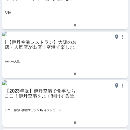
おきグルメ3選
ANA
1
| 【伊丹空港レストラン】大阪の名
店・人気店が出店！空港で楽しむ大
阪グルメ
Welove大阪
1
【2023年版】伊丹空港で食事なら
ここ！伊丹空港をよく利用する筆者
おすすめの15店【和食・洋食・カ
フェ】 – アニーお祝い体験マガジ
ン by ギフトモール
アニーお祝い体験マガジン by ギフトモール
1