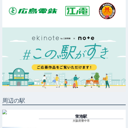
周辺の駅
蛍池
駅
大阪府豊中市