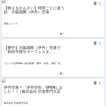
【映えるかんさい】時間ごとに違う
顔 大阪国際（伊丹）空港
産経ニュース
1
【豊中】大阪国際（伊丹）空港で
「秋田竿燈サマーフェスタ」
「ITAMI空の市」7月8日（土）・9
日（日）開催！
リビング北摂Web - 地元密着！ 豊中、吹田、池田、箕
面、高槻、茨木エリア ほかのグルメ、イベント、お出か
け、習い事情報
1
伊丹空港＊「伊丹空街」OPENしま
した！！ | 株式会社 空港専門大店
株式会社 空港専門大店