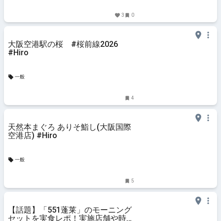
3
0
大阪空港駅の桜 #桜前線2026
#Hiro
一般
4
天然本まぐろ ありそ鮨し(大阪国際
空港店) #Hiro
一般
5
【話題】「551蓬莱」のモーニング
セットを実食レポ！実施店舗や時