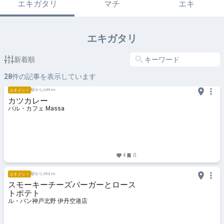
エキガタリ
マチ
エキ
エキガタリ
新着順
28
件の記事を表示しています
駅から249 m
エキメシ！
カツカレー
バル・カフェ Massa
4
0
駅から253 m
エキメシ！
スモーキーチーズバーガーとロース
トポテト
ル・パン神戸北野 伊丹空港店