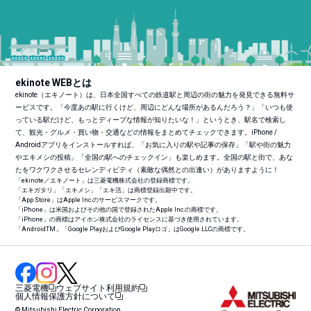
ekinote WEBとは
ekinote（エキノート）は、日本全国すべての鉄道駅と周辺の街の魅力を発見できる無料サ
ービスです。「今度あの駅に行くけど、周辺にどんな場所があるんだろう？」「いつも使
っている駅だけど、もっとディープな情報が知りたいな！」というとき、駅名で検索し
て、観光・グルメ・買い物・交通などの情報をまとめてチェックできます。iPhone /
Androidアプリをインストールすれば、「お気に入りの駅や記事の保存」「駅や街の魅力
やエキメシの投稿」「全国の駅へのチェックイン」も楽しめます。全国の駅と街で、あな
たをワクワクさせるセレンディピティ（素敵な偶然との出逢い）がありますように！
「ekinote／エキノート」は三菱電機株式会社の登録商標です。
「エキガタリ」「エキメシ」「エキ活」は商標登録出願中です。
「App Store」はApple Inc.のサービスマークです。
「iPhone」は米国およびその他の国で登録されたApple Inc.の商標です。
「iPhone」の商標はアイホン株式会社のライセンスに基づき使用されています。
「Android
TM
」「Google PlayおよびGoogle Playロゴ」はGoogle LLCの商標です。
三菱電機
ウェブサイト利用規約
個人情報保護方針について
© Mitsubishi Electric Corporation