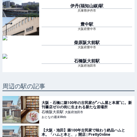
伊丹(福知山線)
駅
兵庫県伊丹市
豊中
駅
大阪府豊中市
柴原阪大前
駅
大阪府豊中市
石橋阪大前
駅
大阪府池田市
周辺の駅の記事
大阪・石橋に築100年の古民家が"ハム屋と本屋"に。新
刊書店ゼロの街に生まれる新たな居場所
石橋阪大前
駅
大阪府池田市
おとなの週末Web
【大阪・池田】築100年古民家で味わう絶品ハムと
本。「ハムと本と、」開店 | PrettyOnline