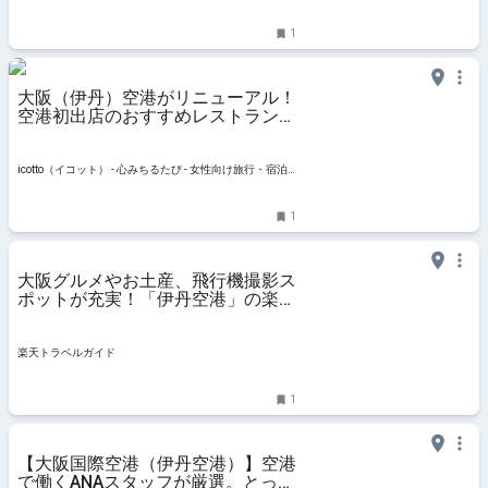
1
大阪（伊丹）空港がリニューアル！
空港初出店のおすすめレストラン・
カフェ9選 | icotto（イコット）
icotto（イコット） - 心みちるたび - 女性向け旅行・宿泊
情報メディア
1
大阪グルメやお土産、飛行機撮影ス
ポットが充実！「伊丹空港」の楽し
み方 【楽天トラベル】
楽天トラベルガイド
1
【大阪国際空港（伊丹空港）】空港
で働くANAスタッフが厳選。とって