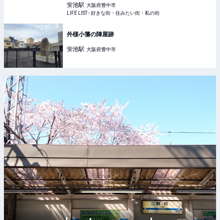
LIFE LIST - 好きな街・住みたい街・私の街
蛍池
駅
大阪府豊中市
LIFE LIST - 好きな街・住みたい街・私の街
外様小藩の陣屋跡
蛍池
駅
大阪府豊中市