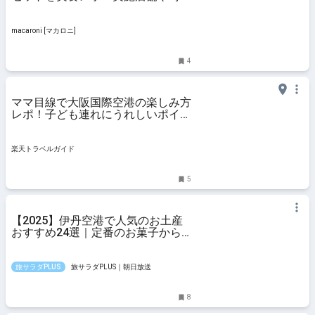
間、メニュー内容をご紹介 -
macaroni
macaroni [マカロニ]
4
ママ目線で大阪国際空港の楽しみ方
レポ！子ども連れにうれしいポイン
トがいっぱい！ 【楽天トラベル】
楽天トラベルガイド
5
【2025】伊丹空港で人気のお土産
おすすめ24選｜定番のお菓子から
おしゃれなお土産・ばらまき用まで
幅広く紹介
旅サラダPLUS
旅サラダPLUS｜朝日放送
8