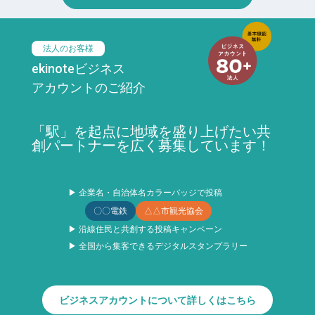
法人のお客様
ekinoteビジネス
アカウントのご紹介
「駅」を起点に地域を盛り上げたい共
創パートナーを広く募集しています！
▶ 企業名・自治体名カラーバッジで投稿
〇〇電鉄
△△市観光協会
▶ 沿線住民と共創する投稿キャンペーン
▶ 全国から集客できるデジタルスタンプラリー
ビジネスアカウントについて詳しくはこちら