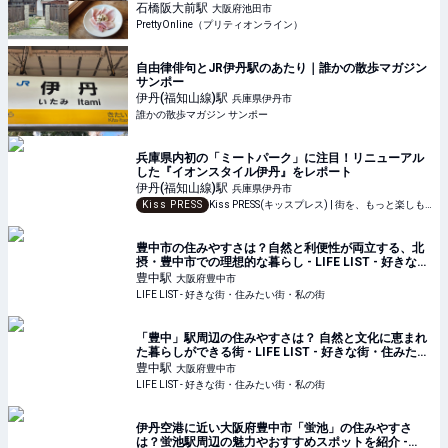
石橋阪大前
駅
大阪府池田市
PrettyOnline（プリティオンライン）
自由律俳句とJR伊丹駅のあたり｜誰かの散歩マガジン
サンポー
伊丹(福知山線)
駅
兵庫県伊丹市
誰かの散歩マガジン サンポー
兵庫県内初の「ミートパーク」に注目！リニューアル
した『イオンスタイル伊丹』をレポート
伊丹(福知山線)
駅
兵庫県伊丹市
Kiss PRESS
Kiss PRESS(キッスプレス) | 街を、もっと楽しもう
豊中市の住みやすさは？自然と利便性が両立する、北
摂・豊中市での理想的な暮らし - LIFE LIST - 好きな
街・住みたい街・私の街
豊中
駅
大阪府豊中市
LIFE LIST - 好きな街・住みたい街・私の街
「豊中」駅周辺の住みやすさは？ 自然と文化に恵まれ
た暮らしができる街 - LIFE LIST - 好きな街・住みたい
街・私の街
豊中
駅
大阪府豊中市
LIFE LIST - 好きな街・住みたい街・私の街
伊丹空港に近い大阪府豊中市「蛍池」の住みやすさ
は？蛍池駅周辺の魅力やおすすめスポットを紹介 -